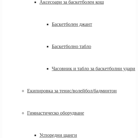
Аксесоари за баскетболен кош
Баскетболен джант
Баскетболно табло
Часовник и табло за баскетболни удари
Екипировка за тенис/волейбол/бадминтон
Гимнастическо оборудване
Успоредни щанги