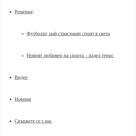
Решение
Футболът, най-страстният спорт в света
Новият любимец на спорта – падел тенис
Видео
Новини
Свържете се с нас