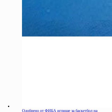
Одобрено от ФИБА игрище за баскетбол на