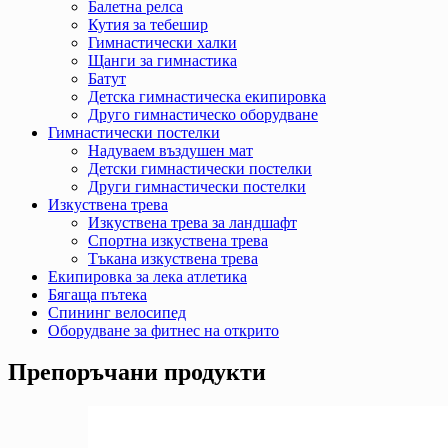
Балетна релса
Кутия за тебешир
Гимнастически халки
Щанги за гимнастика
Батут
Детска гимнастическа екипировка
Друго гимнастическо оборудване
Гимнастически постелки
Надуваем въздушен мат
Детски гимнастически постелки
Други гимнастически постелки
Изкуствена трева
Изкуствена трева за ландшафт
Спортна изкуствена трева
Тъкана изкуствена трева
Екипировка за лека атлетика
Бягаща пътека
Спининг велосипед
Оборудване за фитнес на открито
Препоръчани продукти