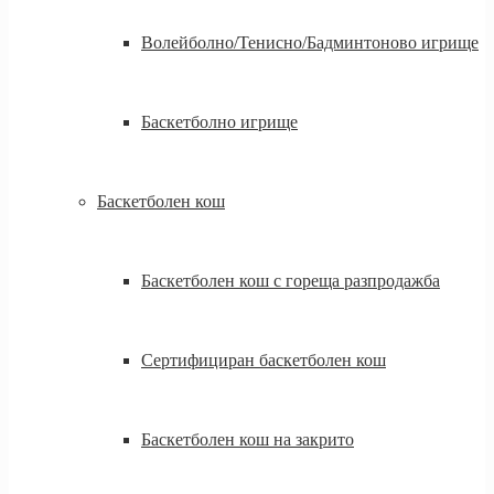
Волейболно/Тенисно/Бадминтоново игрище
Баскетболно игрище
Баскетболен кош
Баскетболен кош с гореща разпродажба
Сертифициран баскетболен кош
Баскетболен кош на закрито