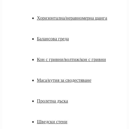
Хоризонтална/неравномерна щанга
Балансова греда
Кон с гривни/волтиж/кон с гривни
Маса/кутия за сводестяване
Пролетна дъска
Шведски стени