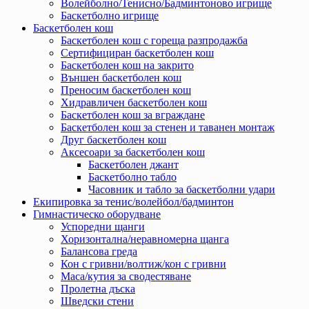
Волейболно/Тенисно/Бадминтоново игрище
Баскетболно игрище
Баскетболен кош
Баскетболен кош с гореща разпродажба
Сертифициран баскетболен кош
Баскетболен кош на закрито
Външен баскетболен кош
Преносим баскетболен кош
Хидравличен баскетболен кош
Баскетболен кош за вграждане
Баскетболен кош за стенен и таванен монтаж
Друг баскетболен кош
Аксесоари за баскетболен кош
Баскетболен джант
Баскетболно табло
Часовник и табло за баскетболни удари
Екипировка за тенис/волейбол/бадминтон
Гимнастическо оборудване
Успоредни щанги
Хоризонтална/неравномерна щанга
Балансова греда
Кон с гривни/волтиж/кон с гривни
Маса/кутия за сводестяване
Пролетна дъска
Шведски стени