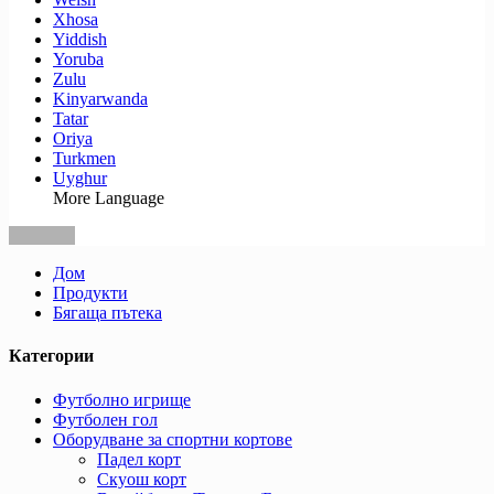
Xhosa
Yiddish
Yoruba
Zulu
Kinyarwanda
Tatar
Oriya
Turkmen
Uyghur
More Language
Дом
Продукти
Бягаща пътека
Категории
Футболно игрище
Футболен гол
Оборудване за спортни кортове
Падел корт
Скуош корт