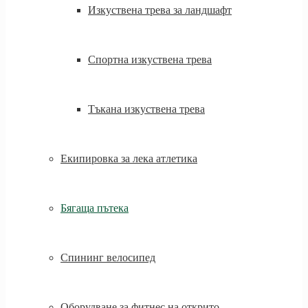
Изкуствена трева за ландшафт
Спортна изкуствена трева
Тъкана изкуствена трева
Екипировка за лека атлетика
Бягаща пътека
Спининг велосипед
Оборудване за фитнес на открито