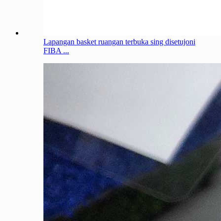
Lapangan basket ruangan terbuka sing disetujoni
FIBA ​​...