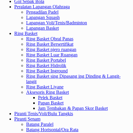
Gol Sepak Bola
Peralatan Lapangan Olahraga
Pengadilan Padel
Lapangan Squash
Lapangan Voli/Tenis/Badminton
Lapangan Basket
Ring Basket
Ring Basket Obral Panas
Ring Basket Bersertifikat
Ring Basket njero ruangan
Ring Basket Luar Ruangan
Ring Basket Portabel
Ring Basket Hidrolik
Ring Basket Inground
Ring Basket sing Dipasang ing Dinding & Langit-
langit
Ring Basket Liyane
Aksesoris Ring Basket
Pelek Basket
Papan Basket
Jam Tembakan & Papan Skor Basket
Piranti Tenis/Voli/Bulu Tangkis
Piranti Senam
Batang Paralel
Batang Horisontal/Ora Rata