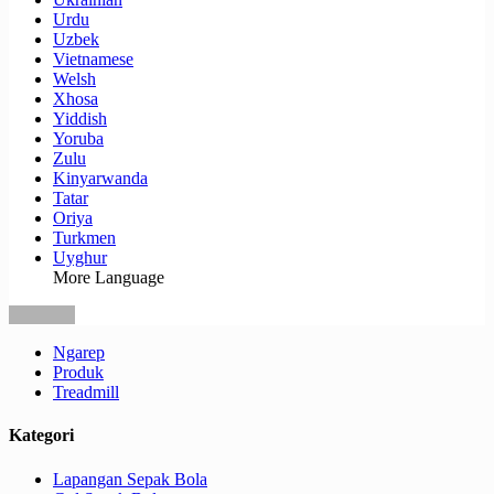
Urdu
Uzbek
Vietnamese
Welsh
Xhosa
Yiddish
Yoruba
Zulu
Kinyarwanda
Tatar
Oriya
Turkmen
Uyghur
More Language
Ngarep
Produk
Treadmill
Kategori
Lapangan Sepak Bola