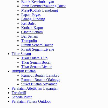
Balok Keseimbangan
Jaran Pommel/Vaulting/Buck
Meja/Kothak Lengkung
Papan Pegas
Palang Dinding
Rel Balèt
Kothak Kapur
Cincin Senam
Bar Senam
Trampolin
Piranti Senam Bocah
Piranti Senam Liyane
Tikar Senam
Tikar Udara Tiup
Tikar Senam Bocah
Tikar Senam Liyane
Rumput Buatan
Rumput Buatan Lanskap
Rumput Buatan Olahraga
Suket Buatan Anyaman
Peralatan Atletik lan Lapangan
Treadmill
Sepeda Putar
Peralatan Fitness Outdoor