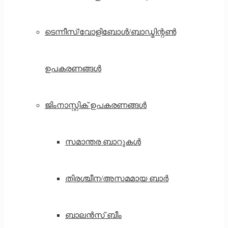
ടെന്നീസ്/വോളിബോൾ/ബാഡ്മിന്റൺ
ഉപകരണങ്ങൾ
ജിംനാസ്റ്റിക് ഉപകരണങ്ങൾ
സമാന്തര ബാറുകൾ
തിരശ്ചീന/അസമമായ ബാർ
ബാലൻസ് ബീം