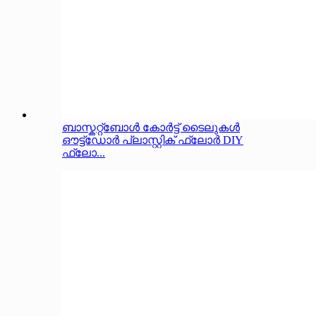
ബാസ്കറ്റ്ബോൾ കോർട്ട് ടൈലുകൾ
ഔട്ട്ഡോർ പ്ലാസ്റ്റിക് ഫ്ലോർ DIY
ഫ്ലോ...