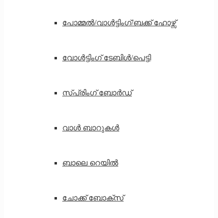
പോമ്മൽ/വാൾട്ടിംഗ്/ബക്ക് ഹോഴ്സ്
വോൾട്ടിംഗ് ടേബിൾ/പെട്ടി
സ്പ്രിംഗ് ബോർഡ്
വാൾ ബാറുകൾ
ബാലെ റെയിൽ
ചോക്ക് ബോക്സ്