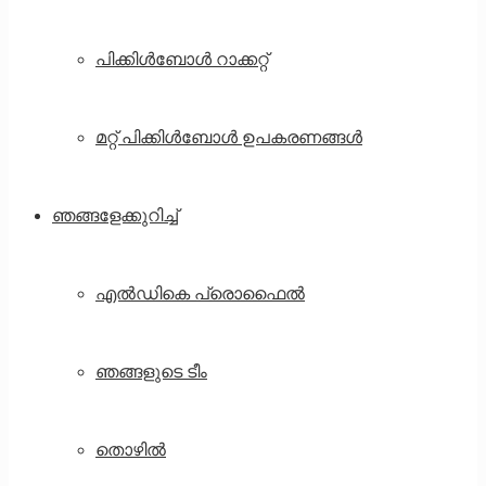
പിക്കിൾബോൾ റാക്കറ്റ്
മറ്റ് പിക്കിൾബോൾ ഉപകരണങ്ങൾ
ഞങ്ങളേക്കുറിച്ച്
എൽഡികെ പ്രൊഫൈൽ
ഞങ്ങളുടെ ടീം
തൊഴിൽ