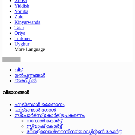
Xhosa
Yiddish
Yoruba
Zulu
Kinyarwanda
Tatar
Oriya
Turkmen
Uyghur
More Language
വീട്
ഉൽപ്പന്നങ്ങൾ
ട്രെഡ്മിൽ
വിഭാഗങ്ങൾ
ഫുട്ബോൾ മൈതാനം
ഫുട്ബോൾ ഗോൾ
സ്‌പോർട്‌സ് കോർട്ട് ഉപകരണം
പാഡൽ കോർട്ട്
സ്ക്വാഷ് കോർട്ട്
വോളിബോൾ/ടെന്നീസ്/ബാഡ്മിന്റൺ കോർട്ട്