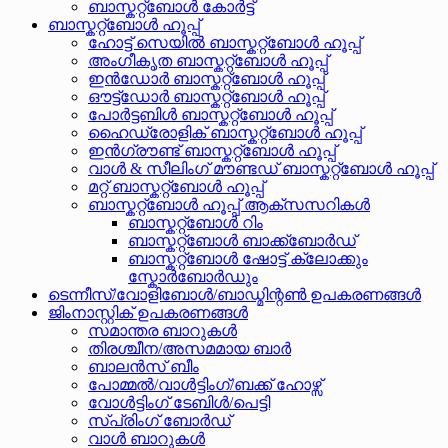
ബാസ്കറ്റ്ബോൾ കോർട്ട്
ബാസ്കറ്റ്ബോൾ ഹൂപ്പ്
ഹോട്ട് സെയിൽ ബാസ്കറ്റ്ബോൾ ഹൂപ്പ്
അംഗീകൃത ബാസ്കറ്റ്ബോൾ ഹൂപ്പ്
ഇൻഡോർ ബാസ്കറ്റ്ബോൾ ഹൂപ്പ്
ഔട്ട്‌ഡോർ ബാസ്കറ്റ്ബോൾ ഹൂപ്പ്
പോർട്ടബിൾ ബാസ്കറ്റ്ബോൾ ഹൂപ്പ്
ഹൈഡ്രോളിക് ബാസ്കറ്റ്ബോൾ ഹൂപ്പ്
ഇൻഗ്രൗണ്ട് ബാസ്കറ്റ്ബോൾ ഹൂപ്പ്
വാൾ & സീലിംഗ് മൗണ്ടഡ് ബാസ്കറ്റ്ബോൾ ഹൂപ്പ്
മറ്റ് ബാസ്കറ്റ്ബോൾ ഹൂപ്പ്
ബാസ്കറ്റ്ബോൾ ഹൂപ്പ് ആക്സസറികൾ
ബാസ്കറ്റ്ബോൾ റിം
ബാസ്കറ്റ്ബോൾ ബാക്ക്ബോർഡ്
ബാസ്കറ്റ്ബോൾ ഷോട്ട് ക്ലോക്കും
സ്കോർബോർഡും
ടെന്നീസ്/വോളിബോൾ/ബാഡ്മിന്റൺ ഉപകരണങ്ങൾ
ജിംനാസ്റ്റിക് ഉപകരണങ്ങൾ
സമാന്തര ബാറുകൾ
തിരശ്ചീന/അസമമായ ബാർ
ബാലൻസ് ബീം
പോമ്മൽ/വാൾട്ടിംഗ്/ബക്ക് ഹോഴ്സ്
വോൾട്ടിംഗ് ടേബിൾ/പെട്ടി
സ്പ്രിംഗ് ബോർഡ്
വാൾ ബാറുകൾ