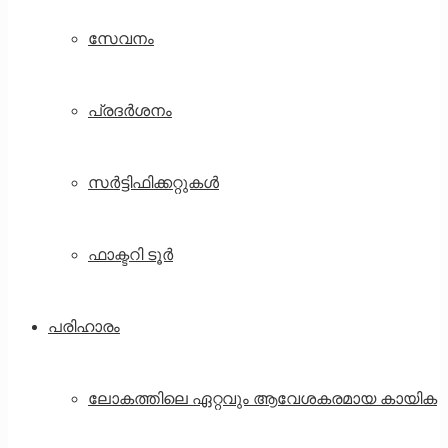
സേവനം
പ്രദർശനം
സർട്ടിഫിക്കറ്റുകൾ
ഫാക്ടറി ടൂർ
പരിഹാരം
ലോകത്തിലെ ഏറ്റവും ആവേശകരമായ കായിക