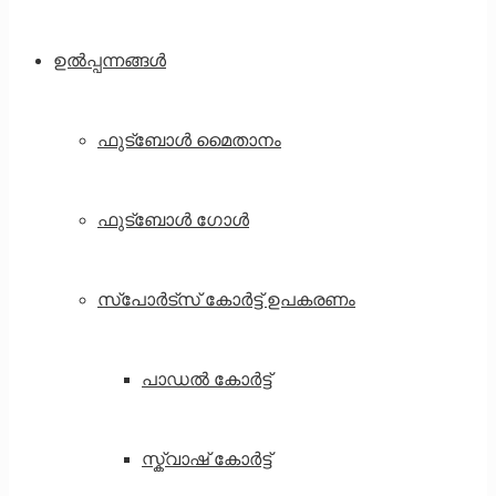
ഉൽപ്പന്നങ്ങൾ
ഫുട്ബോൾ മൈതാനം
ഫുട്ബോൾ ഗോൾ
സ്‌പോർട്‌സ് കോർട്ട് ഉപകരണം
പാഡൽ കോർട്ട്
സ്ക്വാഷ് കോർട്ട്