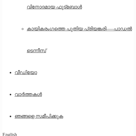
വിനോദമായ ഫുട്ബോൾ
കായികരംഗത്തെ പുതിയ പ്രിയങ്കരി—–പാഡൽ
ടെന്നീസ്
വീഡിയോ
വാർത്തകൾ
ഞങ്ങളെ സമീപിക്കുക
English