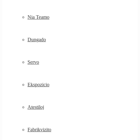
Nia Teamo
Dungado
Servo
Ekspozicio
Atestiloj
Fabrikvizito