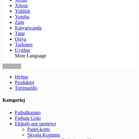
Xhosa
Yiddish
Yoruba
Zulu
Kinyarwanda
Tatar
Oriya
Turkmen
Uyghur
More Language
Hejmo
Produktoj
Tretmuelilo
Kategorioj
Futbalkampo
Futbala Golo
Ekipaĵo por sportejoj
Padel-korto
Skvaŝa Kortumo