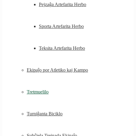
Pejzaĝa Artefarita Herbo
Sporta Artefarita Herbo
Teksita Artefarita Herbo
Ekipaĵo por Atletiko kaj Kampo
Tretmuelilo
Turniĝanta Biciklo
Subĉiela Trejnada Ekipaĵo