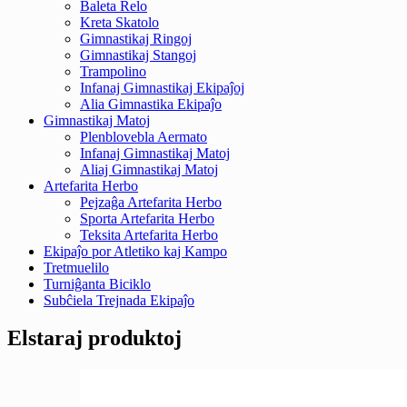
Baleta Relo
Kreta Skatolo
Gimnastikaj Ringoj
Gimnastikaj Stangoj
Trampolino
Infanaj Gimnastikaj Ekipaĵoj
Alia Gimnastika Ekipaĵo
Gimnastikaj Matoj
Plenblovebla Aermato
Infanaj Gimnastikaj Matoj
Aliaj Gimnastikaj Matoj
Artefarita Herbo
Pejzaĝa Artefarita Herbo
Sporta Artefarita Herbo
Teksita Artefarita Herbo
Ekipaĵo por Atletiko kaj Kampo
Tretmuelilo
Turniĝanta Biciklo
Subĉiela Trejnada Ekipaĵo
Elstaraj produktoj