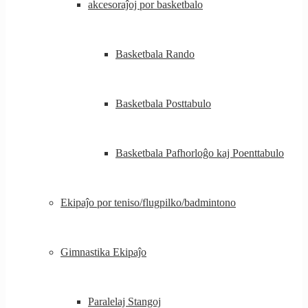
akcesoraĵoj por basketbalo
Basketbala Rando
Basketbala Posttabulo
Basketbala Pafhorloĝo kaj Poenttabulo
Ekipaĵo por teniso/flugpilko/badmintono
Gimnastika Ekipaĵo
Paralelaj Stangoj