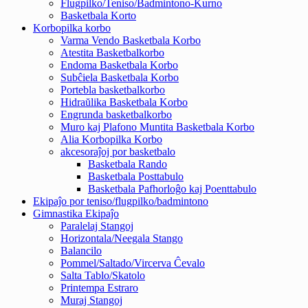
Flugpilko/Teniso/Badmintono-Kurno
Basketbala Korto
Korbopilka korbo
Varma Vendo Basketbala Korbo
Atestita Basketbalkorbo
Endoma Basketbala Korbo
Subĉiela Basketbala Korbo
Portebla basketbalkorbo
Hidraŭlika Basketbala Korbo
Engrunda basketbalkorbo
Muro kaj Plafono Muntita Basketbala Korbo
Alia Korbopilka Korbo
akcesoraĵoj por basketbalo
Basketbala Rando
Basketbala Posttabulo
Basketbala Pafhorloĝo kaj Poenttabulo
Ekipaĵo por teniso/flugpilko/badmintono
Gimnastika Ekipaĵo
Paralelaj Stangoj
Horizontala/Neegala Stango
Balancilo
Pommel/Saltado/Vircerva Ĉevalo
Salta Tablo/Skatolo
Printempa Estraro
Muraj Stangoj