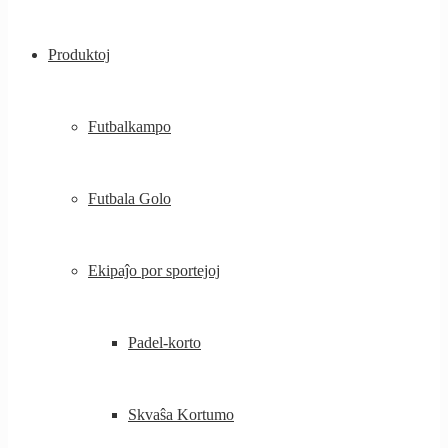
Produktoj
Futbalkampo
Futbala Golo
Ekipaĵo por sportejoj
Padel-korto
Skvaŝa Kortumo