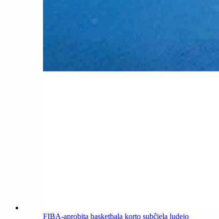
FIBA-aprobita basketbala korto subĉiela ludejo