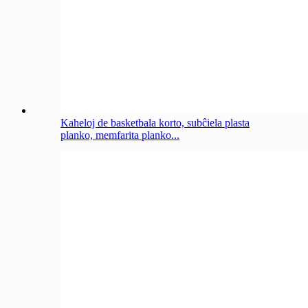
Kaheloj de basketbala korto, subĉiela plasta
planko, memfarita planko...