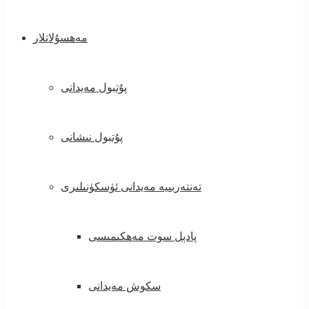
مەھسۇلاتلار
پۇتبول مەيدانى
پۇتبول نىشانى
تەنتەربىيە مەيدانى ئۈسكۈنىلىرى
پادېل سوت مەھكىمىسى
سكوش مەيدانى