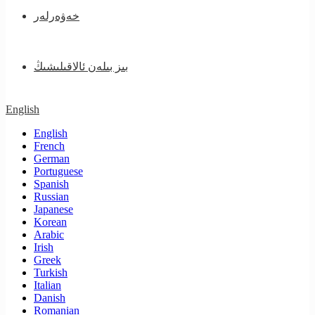
خەۋەرلەر
بىز بىلەن ئالاقىلىشىڭ
English
English
French
German
Portuguese
Spanish
Russian
Japanese
Korean
Arabic
Irish
Greek
Turkish
Italian
Danish
Romanian