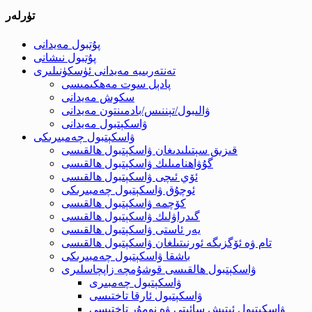
تۈرلەر
پۇتبول مەيدانى
پۇتبول نىشانى
تەنتەربىيە مەيدانى ئۈسكۈنىلىرى
پادېل سوت مەھكىمىسى
سكوش مەيدانى
ۋالىبول/تېننىس/بادمىنتون مەيدانى
ۋاسكېتبول مەيدانى
ۋاسكېتبول چەمبىرىكى
قىزىق سېتىلىدىغان ۋاسكېتبول ھالقىسى
گۇۋاھنامىلىك ۋاسكېتبول ھالقىسى
ئۆي ئىچى ۋاسكېتبول ھالقىسى
ئوچۇق ۋاسكېتبول چەمبىرىكى
كۆچمە ۋاسكېتبول ھالقىسى
گىدراۋلىك ۋاسكېتبول ھالقىسى
يەر ئاستى ۋاسكېتبول ھالقىسى
تام ۋە ئۆگزىگە ئورنىتىلغان ۋاسكېتبول ھالقىسى
باشقا ۋاسكېتبول چەمبىرىكى
ۋاسكېتبول ھالقىسى قوشۇمچە زاپچاسلىرى
ۋاسكېتبول چەمبىرى
ۋاسكېتبول ئارقا تاختىسى
ۋاسكېتبول ئېتىش سائىتى ۋە نومۇر تاختىسى