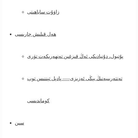
زاۋۇت ساياھىتى
ھەل قىلىش چارىسى
پۇتبول، دۇنيادىكى ئەڭ قىزغىن تەنھەرىكەت تۈرى
تەنتەربىيەنىڭ يېڭى ئەزىزى—– پادېل تېننىس توپ
كوماندىسى
سىن