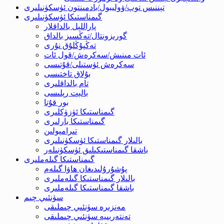
تېننىس توپ/ۋوليبول/بادمىنتون ئۈسكۈنىلىرى
گىمناستىكا ئۈسكۈنىلىرى
پاراللېل بالداقلار
گورىزونتال/تەڭسىز بالداق
تەڭپۇڭلۇق نۇرى
ئات مىنىش/سەكرەش/قول ئات
سەكرەش ئۈستىلى/قۇتىسى
بۇلاق تاختىسى
تام بالداقلىرى
بالېت رېلىسى
بور قۇتا
گىمناستىكا ئۈزۈكلىرى
گىمناستىكا بارلىرى
تىرامپولىن
بالىلار گىمناستىكا ئۈسكۈنىلىرى
باشقا گىمناستىكىلىق ئۈسكۈنىلەر
گىمناستىكا گىلەملىرى
پۇشۇرۇلىدىغان ھاۋا گىلەم
بالىلار گىمناستىكا گىلەملىرى
باشقا گىمناستىكا گىلەملىرى
سۈنئىي چىم
مەنزىرە سۈنئىي چىملىقى
تەنتەربىيە سۈنئىي چىملىقى