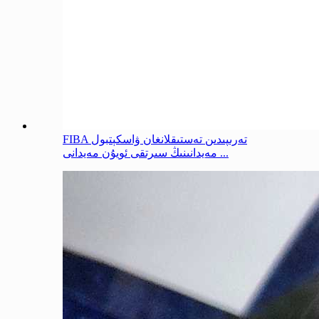
FIBA تەرىپىدىن تەستىقلانغان ۋاسكېتبول
مەيدانىنىڭ سىرتقى ئويۇن مەيدانى ...