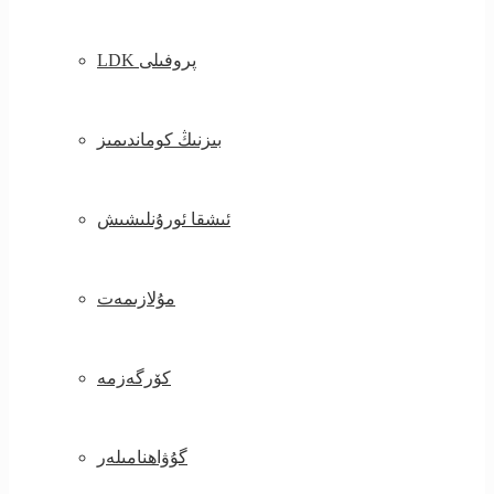
LDK پروفىلى
بىزنىڭ كوماندىمىز
ئىشقا ئورۇنلىشىش
مۇلازىمەت
كۆرگەزمە
گۇۋاھنامىلەر