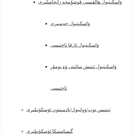
ۋاسكېتبول ھالقىسى قوشۇمچە زاپچاسلىرى
ۋاسكېتبول چەمبىرى
ۋاسكېتبول ئارقا تاختىسى
ۋاسكېتبول ئېتىش سائىتى ۋە نومۇر
تاختىسى
تېننىس توپ/ۋوليبول/بادمىنتون ئۈسكۈنىلىرى
گىمناستىكا ئۈسكۈنىلىرى