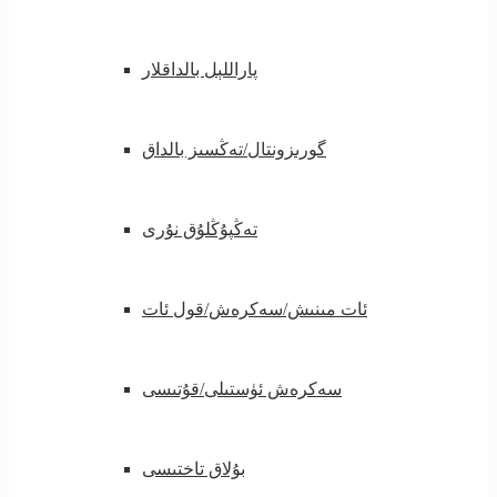
پاراللېل بالداقلار
گورىزونتال/تەڭسىز بالداق
تەڭپۇڭلۇق نۇرى
ئات مىنىش/سەكرەش/قول ئات
سەكرەش ئۈستىلى/قۇتىسى
بۇلاق تاختىسى