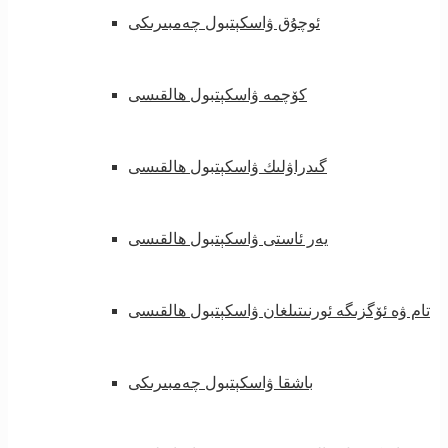
ئوچۇق ۋاسكېتبول چەمبىرىكى
كۆچمە ۋاسكېتبول ھالقىسى
گىدراۋلىك ۋاسكېتبول ھالقىسى
يەر ئاستى ۋاسكېتبول ھالقىسى
تام ۋە ئۆگزىگە ئورنىتىلغان ۋاسكېتبول ھالقىسى
باشقا ۋاسكېتبول چەمبىرىكى