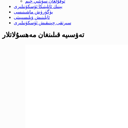
توقۇلغان سۈنئىي چىم
يېنىك ئاتلېتىكا ئۈسكۈنىلىرى
يۈگۈرۈش ماشىنىسى
ئايلىنىش ۋېلىسىپىتى
سىرتقى چېنىقىش ئۈسكۈنىلىرى
تەۋسىيە قىلىنغان مەھسۇلاتلار