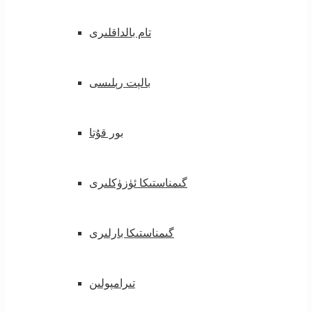
تام بالداقلىرى
بالېت رېلىسى
بور قۇتا
گىمناستىكا ئۈزۈكلىرى
گىمناستىكا بارلىرى
تىرامپولىن