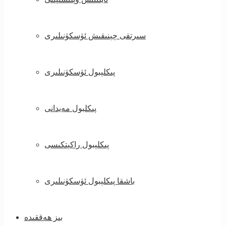
سىرتقى چېنىقىش ئۈسكۈنىلىرى
پىكلېبول ئۈسكۈنىلىرى
پىكلبول مەيدانى
پىكلېبول راكېتكىسى
باشقا پىكلېبول ئۈسكۈنىلىرى
بىز ھەققىدە