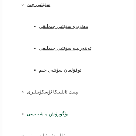
سۈنئىي چىم
مەنزىرە سۈنئىي چىملىقى
تەنتەربىيە سۈنئىي چىملىقى
توقۇلغان سۈنئىي چىم
يېنىك ئاتلېتىكا ئۈسكۈنىلىرى
يۈگۈرۈش ماشىنىسى
ئايلىنىش ۋېلىسىپىتى