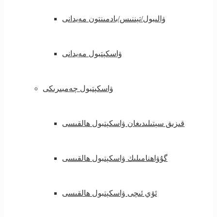
ۋالىبول/تېننىس/بادمىنتون مەيدانى
ۋاسكېتبول مەيدانى
ۋاسكېتبول چەمبىرىكى
قىزىق سېتىلىدىغان ۋاسكېتبول ھالقىسى
گۇۋاھنامىلىك ۋاسكېتبول ھالقىسى
ئۆي ئىچى ۋاسكېتبول ھالقىسى