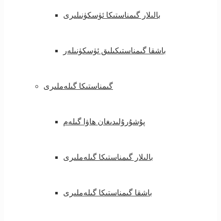
بالىلار گىمناستىكا ئۈسكۈنىلىرى
باشقا گىمناستىكىلىق ئۈسكۈنىلەر
گىمناستىكا گىلەملىرى
پۇشۇرۇلىدىغان ھاۋا گىلەم
بالىلار گىمناستىكا گىلەملىرى
باشقا گىمناستىكا گىلەملىرى