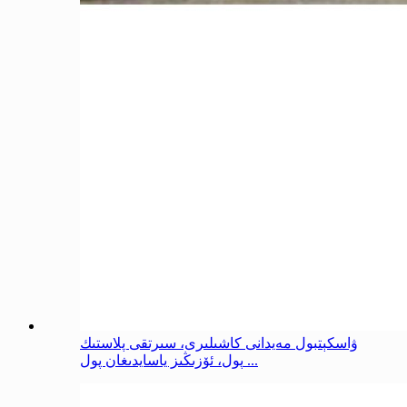
ۋاسكېتبول مەيدانى كاشىلىرى، سىرتقى پلاستىك
پول، ئۆزىڭىز ياسايدىغان پول ...