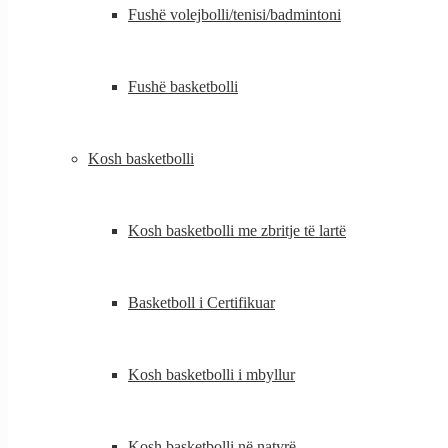
Fushë volejbolli/tenisi/badmintoni
Fushë basketbolli
Kosh basketbolli
Kosh basketbolli me zbritje të lartë
Basketboll i Certifikuar
Kosh basketbolli i mbyllur
Kosh basketbolli në natyrë