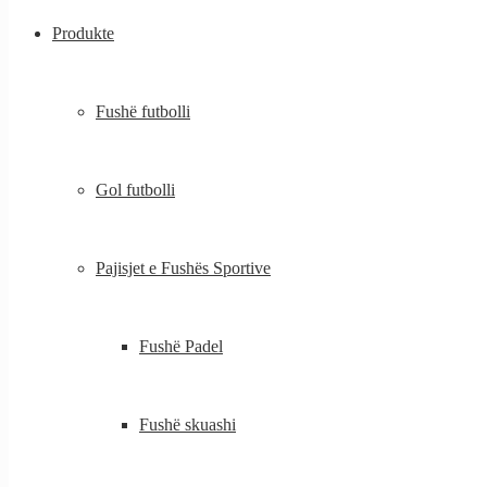
Produkte
Fushë futbolli
Gol futbolli
Pajisjet e Fushës Sportive
Fushë Padel
Fushë skuashi