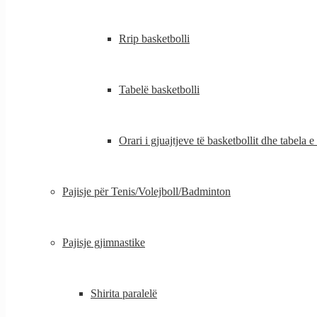
Rrip basketbolli
Tabelë basketbolli
Orari i gjuajtjeve të basketbollit dhe tabela e
Pajisje për Tenis/Volejboll/Badminton
Pajisje gjimnastike
Shirita paralelë