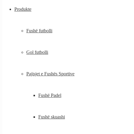
Produkte
Fushë futbolli
Gol futbolli
Pajisjet e Fushës Sportive
Fushë Padel
Fushë skuashi