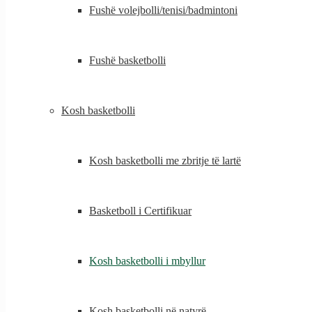
Fushë volejbolli/tenisi/badmintoni
Fushë basketbolli
Kosh basketbolli
Kosh basketbolli me zbritje të lartë
Basketboll i Certifikuar
Kosh basketbolli i mbyllur
Kosh basketbolli në natyrë