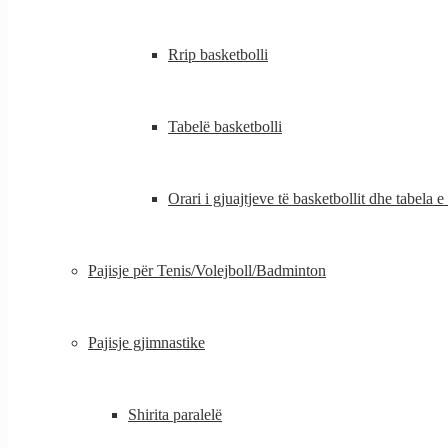
Rrip basketbolli
Tabelë basketbolli
Orari i gjuajtjeve të basketbollit dhe tabela e
Pajisje për Tenis/Volejboll/Badminton
Pajisje gjimnastike
Shirita paralelë