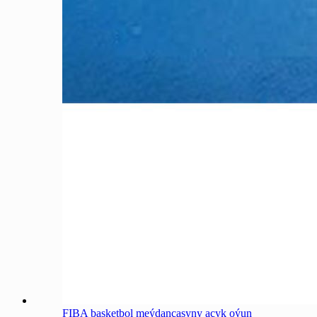
FIBA basketbol meýdançasyny açyk oýun