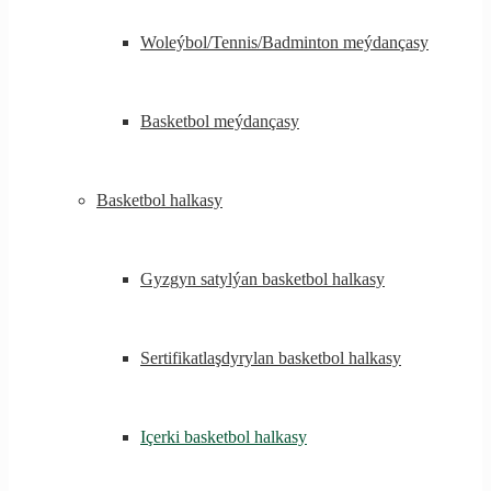
Woleýbol/Tennis/Badminton meýdançasy
Basketbol meýdançasy
Basketbol halkasy
Gyzgyn satylýan basketbol halkasy
Sertifikatlaşdyrylan basketbol halkasy
Içerki basketbol halkasy