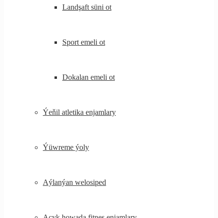
Landşaft süni ot
Sport emeli ot
Dokalan emeli ot
Ýeňil atletika enjamlary
Ýüwreme ýoly
Aýlanýan welosiped
Açyk howada fitnes enjamlary