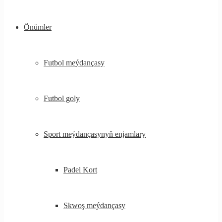
Önümler
Futbol meýdançasy
Futbol goly
Sport meýdançasynyň enjamlary
Padel Kort
Skwoş meýdançasy