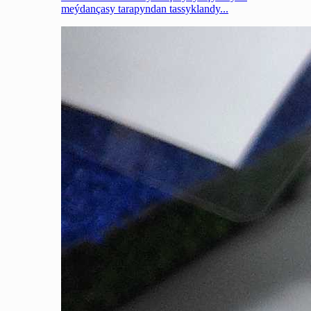
meýdançasy tarapyndan tassyklandy...