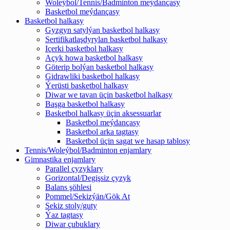
Woleýbol/Tennis/Badminton meýdançasy
Basketbol meýdançasy
Basketbol halkasy
Gyzgyn satylýan basketbol halkasy
Sertifikatlaşdyrylan basketbol halkasy
Içerki basketbol halkasy
Açyk howa basketbol halkasy
Göterip bolýan basketbol halkasy
Gidrawliki basketbol halkasy
Ýerüsti basketbol halkasy
Diwar we tavan üçin basketbol halkasy
Başga basketbol halkasy
Basketbol halkasy üçin aksessuarlar
Basketbol meýdançasy
Basketbol arka tagtasy
Basketbol üçin sagat we hasap tablosy
Tennis/Woleýbol/Badminton enjamlary
Gimnastika enjamlary
Parallel çyzyklary
Gorizontal/Degişsiz çyzyk
Balans şöhlesi
Pommel/Sekizýän/Gök At
Sekiz stoly/guty
Ýaz tagtasy
Diwar çubuklary