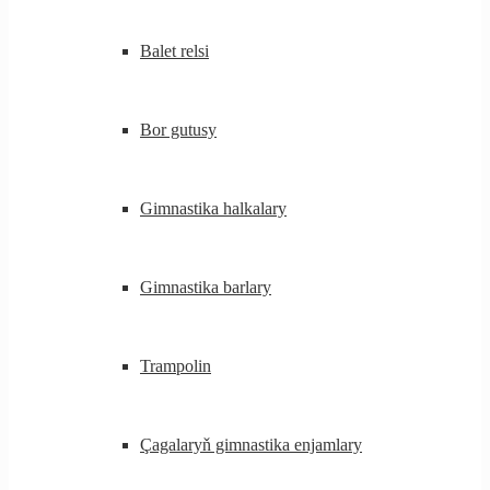
Balet relsi
Bor gutusy
Gimnastika halkalary
Gimnastika barlary
Trampolin
Çagalaryň gimnastika enjamlary