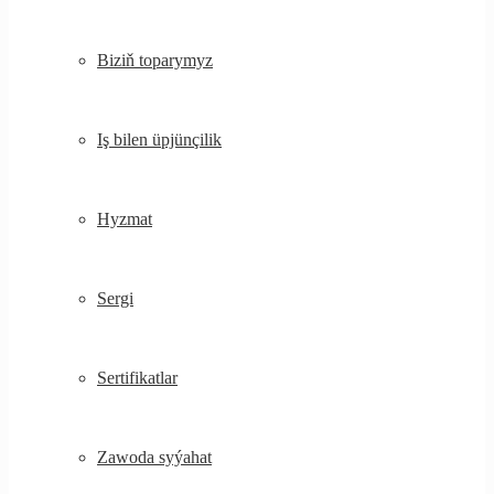
Biziň toparymyz
Iş bilen üpjünçilik
Hyzmat
Sergi
Sertifikatlar
Zawoda syýahat