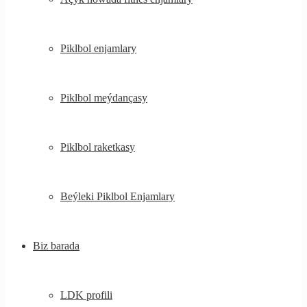
Piklbol enjamlary
Piklbol meýdançasy
Piklbol raketkasy
Beýleki Piklbol Enjamlary
Biz barada
LDK profili