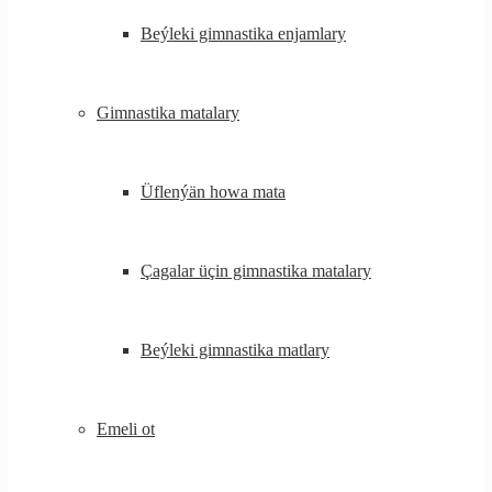
Beýleki gimnastika enjamlary
Gimnastika matalary
Üflenýän howa mata
Çagalar üçin gimnastika matalary
Beýleki gimnastika matlary
Emeli ot