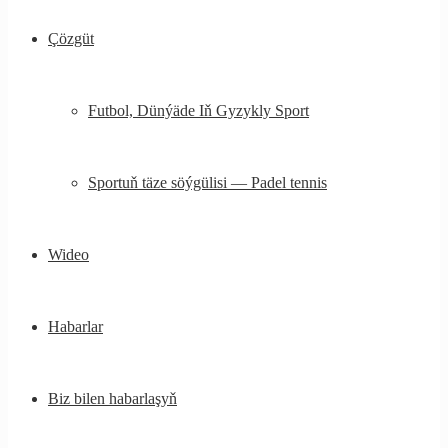
Çözgüt
Futbol, ​​Dünýäde Iň Gyzykly Sport
Sportuň täze söýgülisi — Padel tennis
Wideo
Habarlar
Biz bilen habarlaşyň