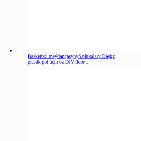
Basketbol meýdançasynyň plitkalary Daşky
plastik pol üçin öz DIY floor...