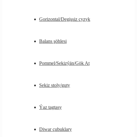
Gorizontal/Degişsiz çyzyk
Balans şöhlesi
Pommel/Sekizýän/Gök At
Sekiz stoly/guty
Ýaz tagtasy
Diwar çubuklary