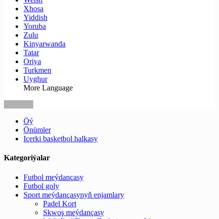
Xhosa
Yiddish
Yoruba
Zulu
Kinyarwanda
Tatar
Oriya
Turkmen
Uyghur
More Language
Öý
Önümler
Içerki basketbol halkasy
Kategoriýalar
Futbol meýdançasy
Futbol goly
Sport meýdançasynyň enjamlary
Padel Kort
Skwoş meýdançasy