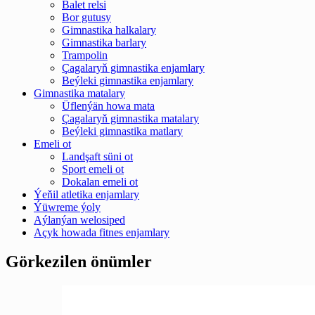
Balet relsi
Bor gutusy
Gimnastika halkalary
Gimnastika barlary
Trampolin
Çagalaryň gimnastika enjamlary
Beýleki gimnastika enjamlary
Gimnastika matalary
Üflenýän howa mata
Çagalaryň gimnastika matalary
Beýleki gimnastika matlary
Emeli ot
Landşaft süni ot
Sport emeli ot
Dokalan emeli ot
Ýeňil atletika enjamlary
Ýüwreme ýoly
Aýlanýan welosiped
Açyk howada fitnes enjamlary
Görkezilen önümler