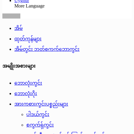
Uyghur
More Language
အိမ်
ထုတ်ကုန်များ
အိမ်တွင်း ဘတ်စကက်ဘောကွင်း
အမျိုးအစားများ
ဘောလုံးကွင်း
ဘောလုံးဂိုး
အားကစားကွင်းပစ္စည်းများ
ပါဒယ်ကွင်း
စကွက်ရှ်ကွင်း