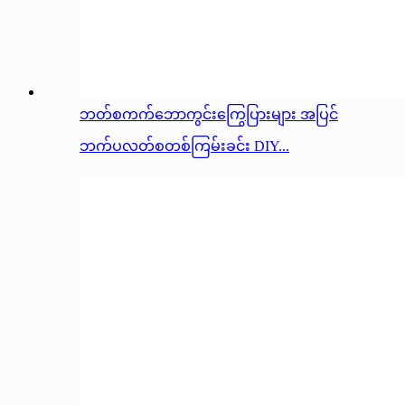
ဘတ်စကက်ဘောကွင်းကြွေပြားများ အပြင်
ဘက်ပလတ်စတစ်ကြမ်းခင်း DIY...