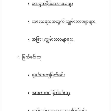
လေမှုတ်နိုင်သော လေဖျာ
ကလေးများအတွက် ကျွမ်းဘားဖျာများ
အခြား ကျွမ်းဘားဖျာများ
မြက်ခင်းတု
ရှုခင်းအတုမြက်ခင်း
အားကစား မြက်ခင်းတု
ရက်လုပ်ထားသော အတုမြက်ခင်း