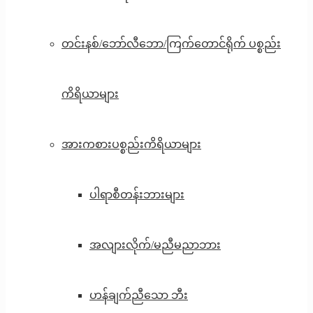
တင်းနစ်/ဘော်လီဘော/ကြက်တောင်ရိုက် ပစ္စည်း
ကိရိယာများ
အားကစားပစ္စည်းကိရိယာများ
ပါရာစီတန်းဘားများ
အလျားလိုက်/မညီမညာဘား
ဟန်ချက်ညီသော ဘီး