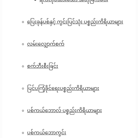
ပြေးခုန်ပစ်နှင့် ကွင်းပြင်သုံး ပစ္စည်းကိရိယာများ
လမ်းလျှောက်စက်
စက်ဘီးစီးခြင်း
ပြင်ပကြံ့ခိုင်ရေးပစ္စည်းကိရိယာများ
ပစ်ကယ်ဘောလ် ပစ္စည်းကိရိယာများ
ပစ်ကယ်ဘောကွင်း