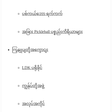
ပစ်ကယ်ဘော ရက်ကက်
အခြား Pickleball ပစ္စည်းကိရိယာများ
ကြှနျုပျတို့အကွောငျး
LDK ပရိုဖိုင်
ကျွန်ုပ်တို့အဖွဲ့
အလုပ်အကိုင်