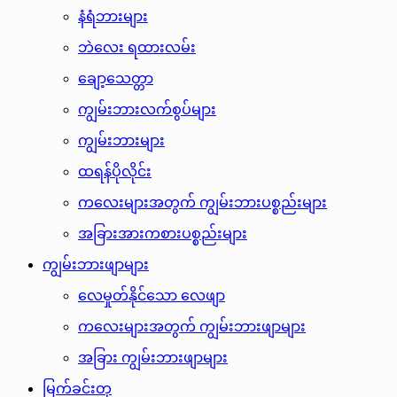
နံရံဘားများ
ဘဲလေး ရထားလမ်း
ချော့သေတ္တာ
ကျွမ်းဘားလက်စွပ်များ
ကျွမ်းဘားများ
ထရန်ပိုလိုင်း
ကလေးများအတွက် ကျွမ်းဘားပစ္စည်းများ
အခြားအားကစားပစ္စည်းများ
ကျွမ်းဘားဖျာများ
လေမှုတ်နိုင်သော လေဖျာ
ကလေးများအတွက် ကျွမ်းဘားဖျာများ
အခြား ကျွမ်းဘားဖျာများ
မြက်ခင်းတု