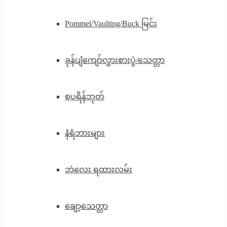
Pommel/Vaulting/Buck မြင်း
ခုန်ပျံကျော်လွှားစားပွဲ/သေတ္တာ
စပရိန်ဘုတ်
နံရံဘားများ
ဘဲလေး ရထားလမ်း
ချော့သေတ္တာ