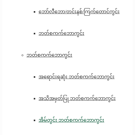
ဘော်လီဘော/တင်းနစ်/ကြက်တောင်ကွင်း
ဘတ်စကက်ဘောကွင်း
ဘတ်စကက်ဘောကွင်း
အရောင်းရဆုံး ဘတ်စကက်ဘောကွင်း
အသိအမှတ်ပြု ဘတ်စကက်ဘောကွင်း
အိမ်တွင်း ဘတ်စကက်ဘောကွင်း