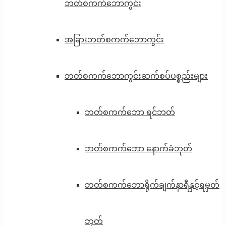
ဘတ်စကက်ဘောကွင်း
အခြားဘတ်စကက်ဘောကွင်း
ဘတ်စကက်ဘောကွင်းဆက်စပ်ပစ္စည်းများ
ဘတ်စကက်ဘော ရင်ဘတ်
ဘတ်စကက်ဘော နောက်ခံဘုတ်
ဘတ်စကက်ဘောရိုက်ချက်နာရီနှင့်ရမှတ်
ဘုတ်