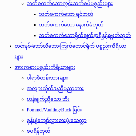
ဘတ်စကက်ဘောကွင်းဆက်စပ်ပစ္စည်းများ
ဘတ်စကက်ဘော ရင်ဘတ်
ဘတ်စကက်ဘော နောက်ခံဘုတ်
ဘတ်စကက်ဘောရိုက်ချက်နာရီနှင့်ရမှတ်ဘုတ်
တင်းနစ်/ဘော်လီဘော/ကြက်တောင်ရိုက် ပစ္စည်းကိရိယာ
များ
အားကစားပစ္စည်းကိရိယာများ
ပါရာစီတန်းဘားများ
အလျားလိုက်/မညီမညာဘား
ဟန်ချက်ညီသော ဘီး
Pommel/Vaulting/Buck မြင်း
ခုန်ပျံကျော်လွှားစားပွဲ/သေတ္တာ
စပရိန်ဘုတ်