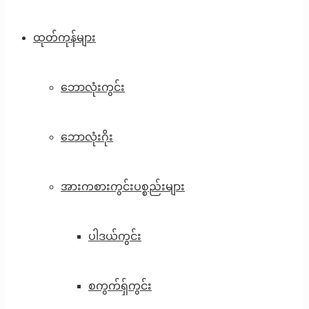
ထုတ်ကုန်များ
ဘောလုံးကွင်း
ဘောလုံးဂိုး
အားကစားကွင်းပစ္စည်းများ
ပါဒယ်ကွင်း
စကွက်ရှ်ကွင်း