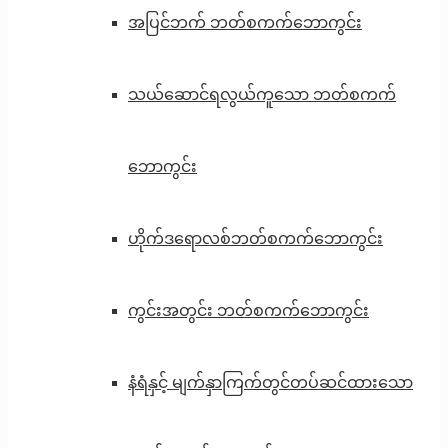
အပြင်ဘက် ဘတ်စကက်ဘောကွင်း
သယ်ဆောင်ရလွယ်ကူသော ဘတ်စကက်
ဘောကွင်း
ဟိုက်ဒရောလစ်ဘတ်စကက်ဘောကွင်း
ကွင်းအတွင်း ဘတ်စကက်ဘောကွင်း
နံရံနှင့် မျက်နှာကြက်တွင်တပ်ဆင်ထားသော