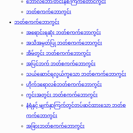
ဘော်လီဘော/တင်းနစ်/ကြက်တောင်ကွင်း
ဘတ်စကက်ဘောကွင်း
ဘတ်စကက်ဘောကွင်း
အရောင်းရဆုံး ဘတ်စကက်ဘောကွင်း
အသိအမှတ်ပြု ဘတ်စကက်ဘောကွင်း
အိမ်တွင်း ဘတ်စကက်ဘောကွင်း
အပြင်ဘက် ဘတ်စကက်ဘောကွင်း
သယ်ဆောင်ရလွယ်ကူသော ဘတ်စကက်ဘောကွင်း
ဟိုက်ဒရောလစ်ဘတ်စကက်ဘောကွင်း
ကွင်းအတွင်း ဘတ်စကက်ဘောကွင်း
နံရံနှင့် မျက်နှာကြက်တွင်တပ်ဆင်ထားသော ဘတ်စ
ကက်ဘောကွင်း
အခြားဘတ်စကက်ဘောကွင်း