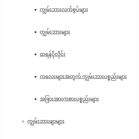
ကျွမ်းဘားလက်စွပ်များ
ကျွမ်းဘားများ
ထရန်ပိုလိုင်း
ကလေးများအတွက် ကျွမ်းဘားပစ္စည်းများ
အခြားအားကစားပစ္စည်းများ
ကျွမ်းဘားဖျာများ