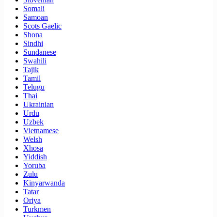
Somali
Samoan
Scots Gaelic
Shona
Sindhi
Sundanese
Swahili
Tajik
Tamil
Telugu
Thai
Ukrainian
Urdu
Uzbek
Vietnamese
Welsh
Xhosa
Yiddish
Yoruba
Zulu
Kinyarwanda
Tatar
Oriya
Turkmen