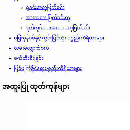
ရှုခင်းအတုမြက်ခင်း
အားကစား မြက်ခင်းတု
ရက်လုပ်ထားသော အတုမြက်ခင်း
ပြေးခုန်ပစ်နှင့် ကွင်းပြင်သုံး ပစ္စည်းကိရိယာများ
လမ်းလျှောက်စက်
စက်ဘီးစီးခြင်း
ပြင်ပကြံ့ခိုင်ရေးပစ္စည်းကိရိယာများ
အထူးပြု ထုတ်ကုန်များ