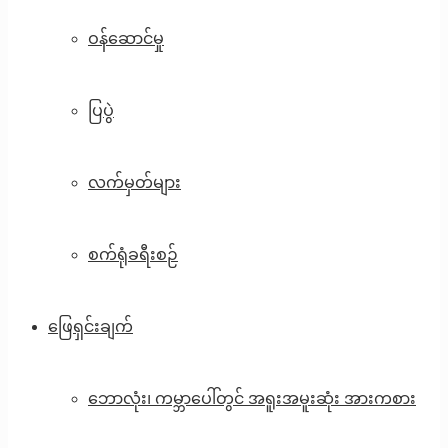
ဝန်ဆောင်မှု
ပြပွဲ
လက်မှတ်များ
စက်ရုံခရီးစဉ်
ဖြေရှင်းချက်
ဘောလုံး၊ ကမ္ဘာပေါ်တွင် အရူးအမူးဆုံး အားကစား