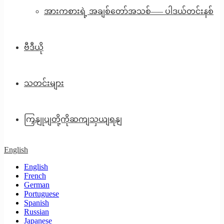
အားကစားရဲ့ အချစ်တော်အသစ်—– ပါဒယ်တင်းနစ်
ဗီဒီယို
သတင်းများ
ကြှနျုပျတို့ကိုဆကျသှယျရနျ
English
English
French
German
Portuguese
Spanish
Russian
Japanese