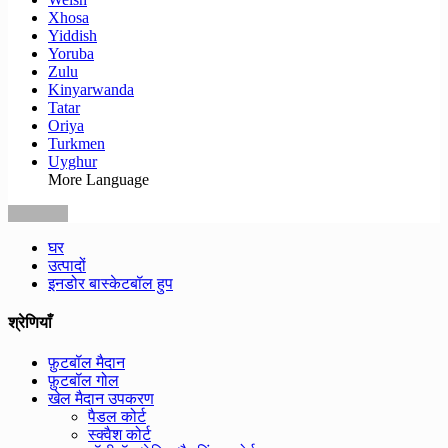
Xhosa
Yiddish
Yoruba
Zulu
Kinyarwanda
Tatar
Oriya
Turkmen
Uyghur
More Language
घर
उत्पादों
इनडोर बास्केटबॉल हुप
श्रेणियाँ
फ़ुटबॉल मैदान
फ़ुटबॉल गोल
खेल मैदान उपकरण
पैडल कोर्ट
स्क्वैश कोर्ट