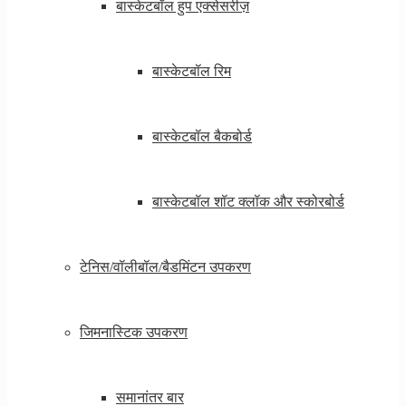
बास्केटबॉल हुप एक्सेसरीज़
बास्केटबॉल रिम
बास्केटबॉल बैकबोर्ड
बास्केटबॉल शॉट क्लॉक और स्कोरबोर्ड
टेनिस/वॉलीबॉल/बैडमिंटन उपकरण
जिमनास्टिक उपकरण
समानांतर बार