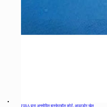
FIBA द्वारा अनुमोदित बास्केटबॉल कोर्ट, आउटडोर खेल