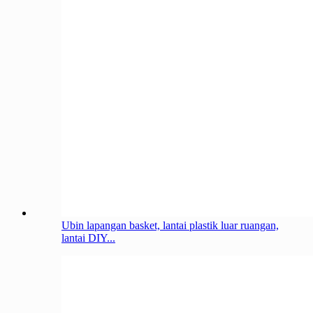
Ubin lapangan basket, lantai plastik luar ruangan,
lantai DIY...