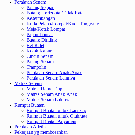
Peralatan Senam
Palang Sejajar
Batang Horizontal/Tidak Rata
Keseimbangan
Kuda Pelana/Lompat/Kuda Tunggang
Meja/Kotak Lompat
Papan Loncat
Batang Dinding
Rel Balet
Kotak Kapur
Cincin Senam
Palang Senam
Trampolin
Peralatan Senam Anak-Anak
Peralatan Senam Lainnya
Matras Senam
Matras Udara Tiup
Matras Senam Anak-Anak
Matras Senam Lainnya
Rumput Buatan
Rumput Buatan untuk Lanskap
Rumput Buatan untuk Olahraga
Rumput Buatan Anyaman
Peralatan Atletik
Pekerjaan yg membosankan