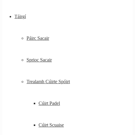
Táirgí
Páirc Sacair
Sprioc Sacair
Trealamh Cúirte Spóirt
Cúirt Padel
Cúirt Scuaise