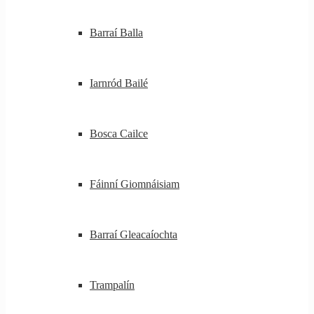
Barraí Balla
Iarnród Bailé
Bosca Cailce
Fáinní Giomnáisiam
Barraí Gleacaíochta
Trampalín