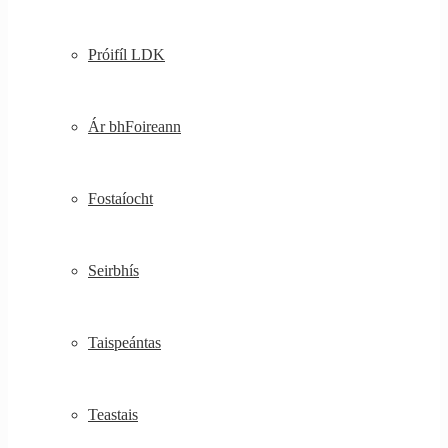
Próifíl LDK
Ár bhFoireann
Fostaíocht
Seirbhís
Taispeántas
Teastais