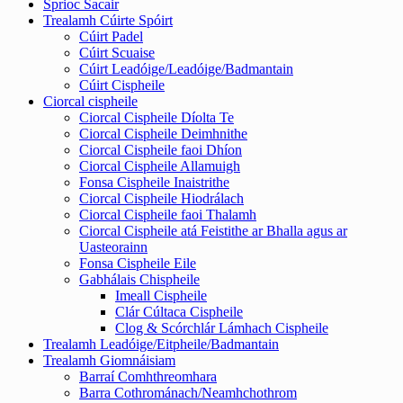
Sprioc Sacair
Trealamh Cúirte Spóirt
Cúirt Padel
Cúirt Scuaise
Cúirt Leadóige/Leadóige/Badmantain
Cúirt Cispheile
Ciorcal cispheile
Ciorcal Cispheile Díolta Te
Ciorcal Cispheile Deimhnithe
Ciorcal Cispheile faoi Dhíon
Ciorcal Cispheile Allamuigh
Fonsa Cispheile Inaistrithe
Ciorcal Cispheile Hiodrálach
Ciorcal Cispheile faoi Thalamh
Ciorcal Cispheile atá Feistithe ar Bhalla agus ar
Uasteorainn
Fonsa Cispheile Eile
Gabhálais Chispheile
Imeall Cispheile
Clár Cúltaca Cispheile
Clog & Scórchlár Lámhach Cispheile
Trealamh Leadóige/Eitpheile/Badmantain
Trealamh Giomnáisiam
Barraí Comhthreomhara
Barra Cothrománach/Neamhchothrom