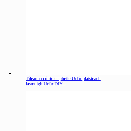
Tíleanna cúirte cispheile Urlár plaisteach
lasmuigh Urlár DIY...