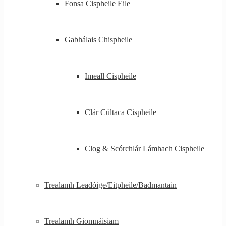
Fonsa Cispheile Eile
Gabhálais Chispheile
Imeall Cispheile
Clár Cúltaca Cispheile
Clog & Scórchlár Lámhach Cispheile
Trealamh Leadóige/Eitpheile/Badmantain
Trealamh Giomnáisiam