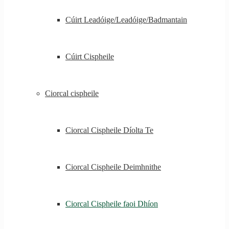
Cúirt Leadóige/Leadóige/Badmantain
Cúirt Cispheile
Ciorcal cispheile
Ciorcal Cispheile Díolta Te
Ciorcal Cispheile Deimhnithe
Ciorcal Cispheile faoi Dhíon