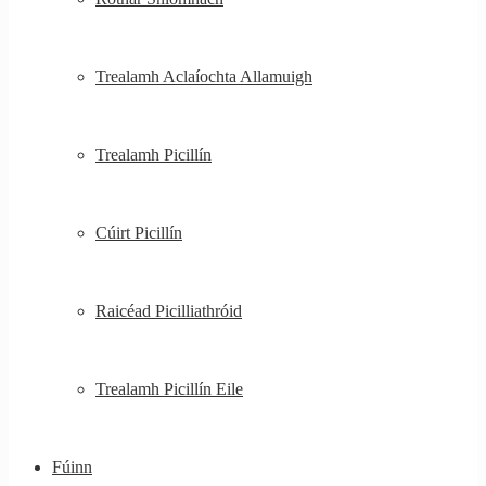
Trealamh Aclaíochta Allamuigh
Trealamh Picillín
Cúirt Picillín
Raicéad Picilliathróid
Trealamh Picillín Eile
Fúinn