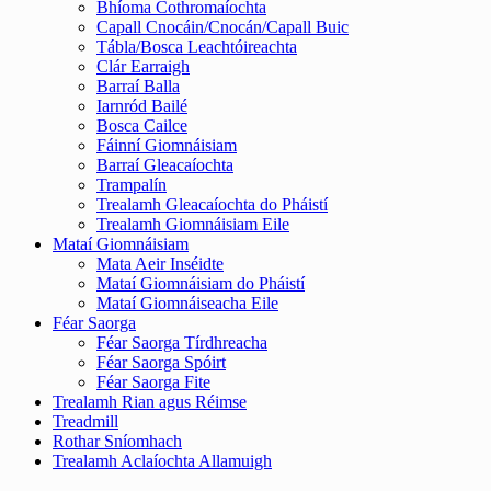
Bhíoma Cothromaíochta
Capall Cnocáin/Cnocán/Capall Buic
Tábla/Bosca Leachtóireachta
Clár Earraigh
Barraí Balla
Iarnród Bailé
Bosca Cailce
Fáinní Giomnáisiam
Barraí Gleacaíochta
Trampalín
Trealamh Gleacaíochta do Pháistí
Trealamh Giomnáisiam Eile
Mataí Giomnáisiam
Mata Aeir Inséidte
Mataí Giomnáisiam do Pháistí
Mataí Giomnáiseacha Eile
Féar Saorga
Féar Saorga Tírdhreacha
Féar Saorga Spóirt
Féar Saorga Fite
Trealamh Rian agus Réimse
Treadmill
Rothar Sníomhach
Trealamh Aclaíochta Allamuigh