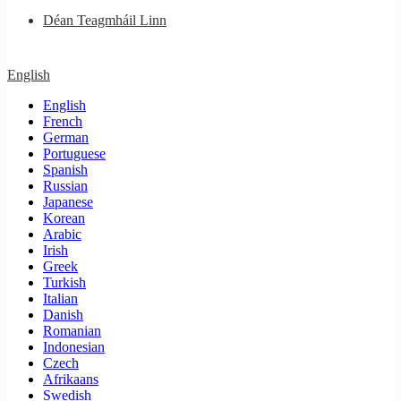
Déan Teagmháil Linn
English
English
French
German
Portuguese
Spanish
Russian
Japanese
Korean
Arabic
Irish
Greek
Turkish
Italian
Danish
Romanian
Indonesian
Czech
Afrikaans
Swedish