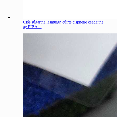
Clós súgartha lasmuigh cúirte cispheile ceadaithe
ag FIBA ​​...