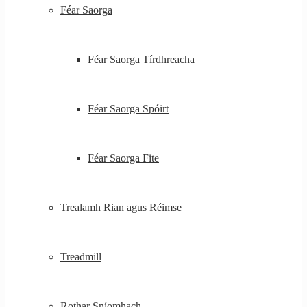
Féar Saorga
Féar Saorga Tírdhreacha
Féar Saorga Spóirt
Féar Saorga Fite
Trealamh Rian agus Réimse
Treadmill
Rothar Sníomhach