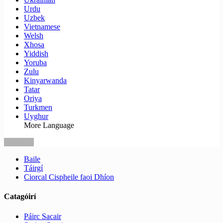
Urdu
Uzbek
Vietnamese
Welsh
Xhosa
Yiddish
Yoruba
Zulu
Kinyarwanda
Tatar
Oriya
Turkmen
Uyghur
More Language
Baile
Táirgí
Ciorcal Cispheile faoi Dhíon
Catagóirí
Páirc Sacair