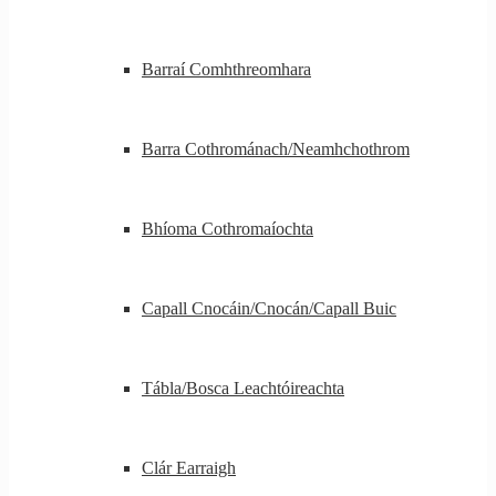
Barraí Comhthreomhara
Barra Cothrománach/Neamhchothrom
Bhíoma Cothromaíochta
Capall Cnocáin/Cnocán/Capall Buic
Tábla/Bosca Leachtóireachta
Clár Earraigh