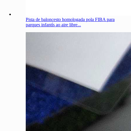
Pista de baloncesto homologada pola FIBA ​​para
parques infantís ao aire libre...