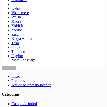
Urdu
Uzbek
Vietnamese
Welsh
Xhosa
Yiddish
Yoruba
Zulu
Kinyarwanda
Tatar
Oriya
Turkmen
Uyghur
More Language
Inicio
Produtos
Aro de baloncesto interior
Categorías
Campo de fútbol