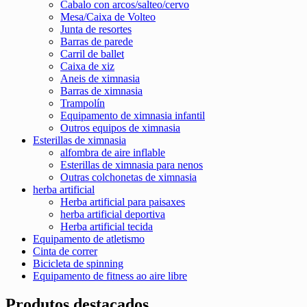
Cabalo con arcos/salteo/cervo
Mesa/Caixa de Volteo
Junta de resortes
Barras de parede
Carril de ballet
Caixa de xiz
Aneis de ximnasia
Barras de ximnasia
Trampolín
Equipamento de ximnasia infantil
Outros equipos de ximnasia
Esterillas de ximnasia
alfombra de aire inflable
Esterillas de ximnasia para nenos
Outras colchonetas de ximnasia
herba artificial
Herba artificial para paisaxes
herba artificial deportiva
Herba artificial tecida
Equipamento de atletismo
Cinta de correr
Bicicleta de spinning
Equipamento de fitness ao aire libre
Produtos destacados