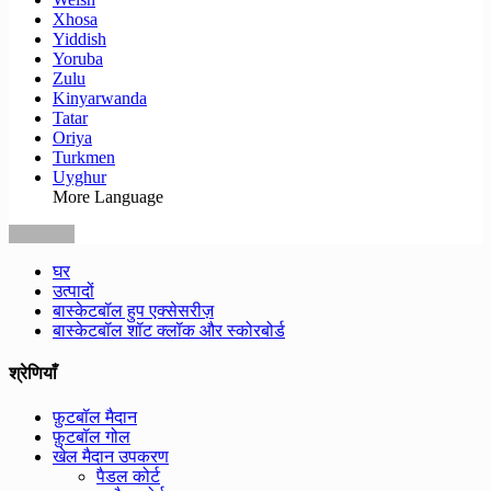
Xhosa
Yiddish
Yoruba
Zulu
Kinyarwanda
Tatar
Oriya
Turkmen
Uyghur
More Language
घर
उत्पादों
बास्केटबॉल हुप एक्सेसरीज़
बास्केटबॉल शॉट क्लॉक और स्कोरबोर्ड
श्रेणियाँ
फ़ुटबॉल मैदान
फ़ुटबॉल गोल
खेल मैदान उपकरण
पैडल कोर्ट