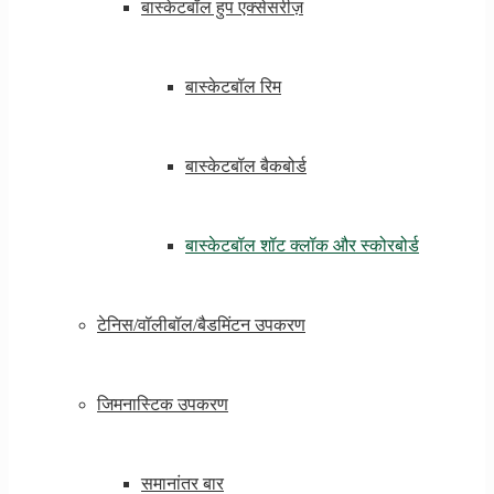
बास्केटबॉल हुप एक्सेसरीज़
बास्केटबॉल रिम
बास्केटबॉल बैकबोर्ड
बास्केटबॉल शॉट क्लॉक और स्कोरबोर्ड
टेनिस/वॉलीबॉल/बैडमिंटन उपकरण
जिमनास्टिक उपकरण
समानांतर बार