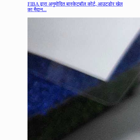
FIBA द्वारा अनुमोदित बास्केटबॉल कोर्ट, आउटडोर खेल
का मैदान...