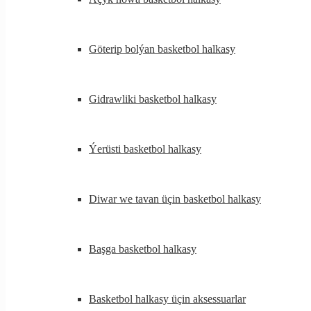
Göterip bolýan basketbol halkasy
Gidrawliki basketbol halkasy
Ýerüsti basketbol halkasy
Diwar we tavan üçin basketbol halkasy
Başga basketbol halkasy
Basketbol halkasy üçin aksessuarlar