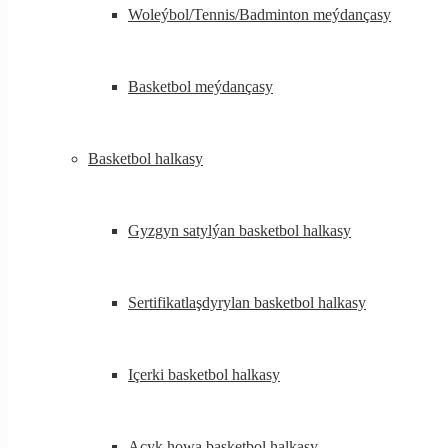
Woleýbol/Tennis/Badminton meýdançasy
Basketbol meýdançasy
Basketbol halkasy
Gyzgyn satylýan basketbol halkasy
Sertifikatlaşdyrylan basketbol halkasy
Içerki basketbol halkasy
Açyk howa basketbol halkasy