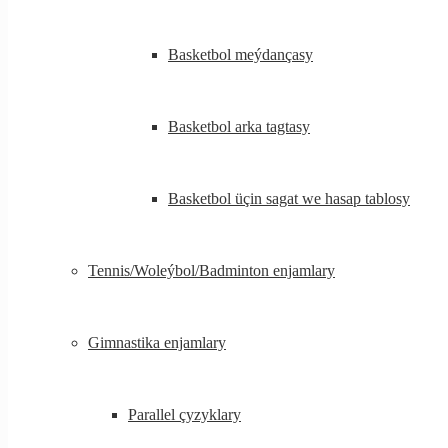
Basketbol meýdançasy
Basketbol arka tagtasy
Basketbol üçin sagat we hasap tablosy
Tennis/Woleýbol/Badminton enjamlary
Gimnastika enjamlary
Parallel çyzyklary