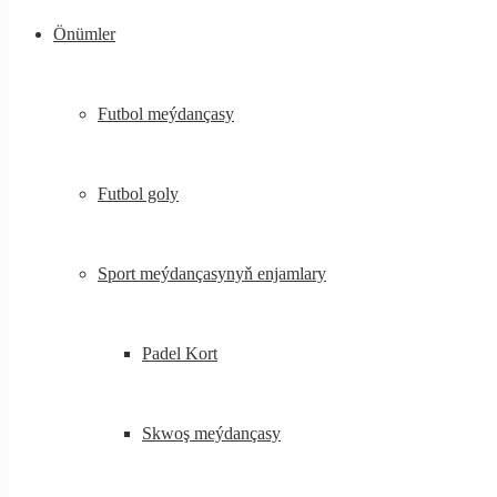
Önümler
Futbol meýdançasy
Futbol goly
Sport meýdançasynyň enjamlary
Padel Kort
Skwoş meýdançasy