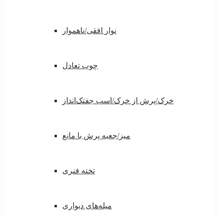
نوار افقی/ناهموار
چوب تعادل
خرک/پرش از خرک/اسب جفتک‌انداز
میز/جعبه پرش با مانع
تخته فنری
میله‌های دیواری