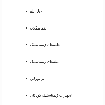
ریل باله
جعبه گچی
حلقه‌های ژیمناستیک
میله‌های ژیمناستیک
ترامپولین
تجهیزات ژیمناستیک کودکان