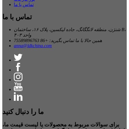
تماس با ما
تماس با ما
شنژن، منطقه لانگگانگ، جاده لیکسین، پلاک ۱۶، ساختمان B،
واحد ۴۰۳
همین حالا با ما تماس بگیرید: +86 75589896763
anna@ldkchina.com
ما را دنبال کنید
برای سوالات مربوط به محصولات یا لیست قیمت ما،