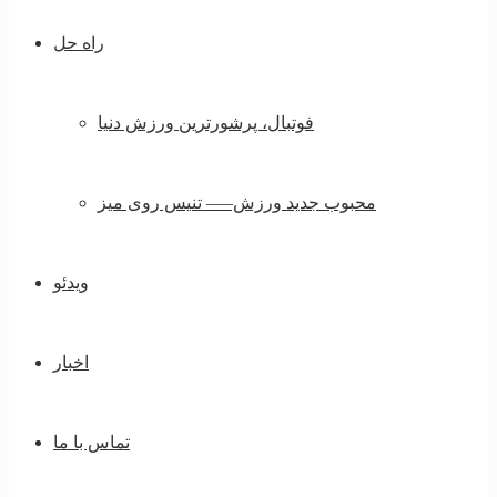
راه حل
فوتبال، پرشورترین ورزش دنیا
محبوب جدید ورزش—– تنیس روی میز
ویدئو
اخبار
تماس با ما