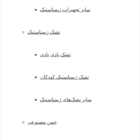
سایر تجهیزات ژیمناستیک
تشک ژیمناستیک
تشک بادی بادی
تشک ژیمناستیک کودکان
سایر تشک‌های ژیمناستیک
چمن مصنوعی