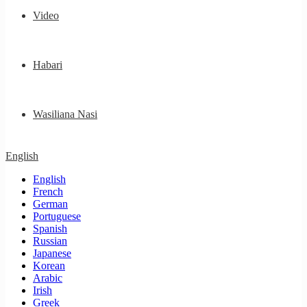
Video
Habari
Wasiliana Nasi
English
English
French
German
Portuguese
Spanish
Russian
Japanese
Korean
Arabic
Irish
Greek