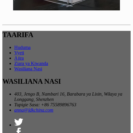
TAARIFA
Huduma
Vyeti
Ajira
Ziara ya Kiwanda
Wasiliana Nasi
WASILIANA NASI
403, Jengo B, Nambari 16, Barabara ya Lixin, Wilaya ya
Longgang, Shenzhen
Tupigie Sasa: ​​+86 75589896763
anna@ldkchina.com