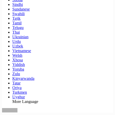
Sindhi
Sundanese
Swahili
Tajik
Tamil
Telugu
Thai
Ukrainian
Urdu
Uzbek
Vietnamese
Welsh
Xhosa
Yiddish
Yoruba
Zulu
Kinyarwanda
Tatar
Oriya
Turkmen
Uyghur
More Language