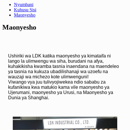
Nyumbani
Kuhusu Sisi
Maonyesho
Maonyesho
Ushiriki wa LDK katika maonyesho ya kimataifa ni
lango la ulimwengu wa siha, burudani na afya,
kuhakikisha kwamba tasnia inaendana na maendeleo
ya tasnia na kukuza ubadilishanaji wa uzoefu na
wauzaji wa michezo kote ulimwenguni!
Viwango vya juu tulivyojiwekea ndio sababu za
kufanikiwa kwa matukio kama vile maonyesho ya
Ujerumani, maonyesho ya Urusi, na Maonyesho ya
Dunia ya Shanghai.