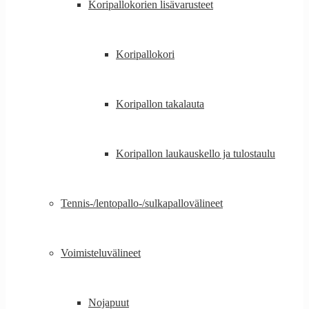
Koripallokorien lisävarusteet
Koripallokori
Koripallon takalauta
Koripallon laukauskello ja tulostaulu
Tennis-/lentopallo-/sulkapallovälineet
Voimisteluvälineet
Nojapuut