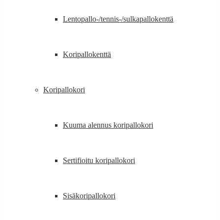
Lentopallo-/tennis-/sulkapallokenttä
Koripallokenttä
Koripallokori
Kuuma alennus koripallokori
Sertifioitu koripallokori
Sisäkoripallokori