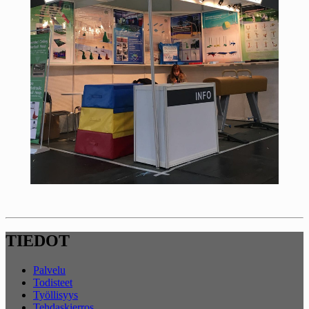
TIEDOT
Palvelu
Todisteet
Työllisyys
Tehdaskierros