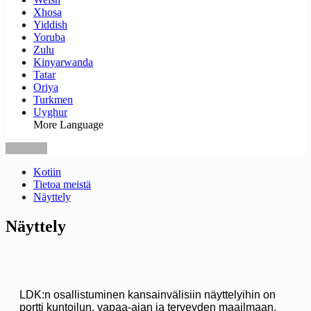
Xhosa
Yiddish
Yoruba
Zulu
Kinyarwanda
Tatar
Oriya
Turkmen
Uyghur
More Language
Kotiin
Tietoa meistä
Näyttely
Näyttely
LDK:n osallistuminen kansainvälisiin näyttelyihin on
portti kuntoilun, vapaa-ajan ja terveyden maailmaan,