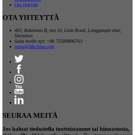
Ota yhteyttä
OTA YHTEYTTÄ
403, Rakennus B, nro 16, Lixin Road, Longgangin alue,
Shenzhen
Soita meille nyt: +86 75589896763
anna@ldkchina.com
SEURAA MEITÄ
Jos haluat tiedustella tuotteistamme tai hinnastosta,