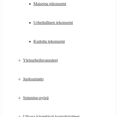
Maisema tekonurmi
Urheilullinen tekonurmi
Kudottu tekonurmi
Yleisurheiluvarusteet
Juoksumatto
Spinning-pyörä
Ulkona käytettävät kuntoilulaitteet