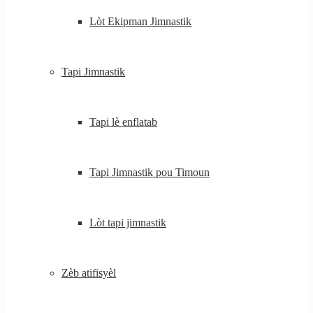
Lòt Ekipman Jimnastik
Tapi Jimnastik
Tapi lè enflatab
Tapi Jimnastik pou Timoun
Lòt tapi jimnastik
Zèb atifisyèl