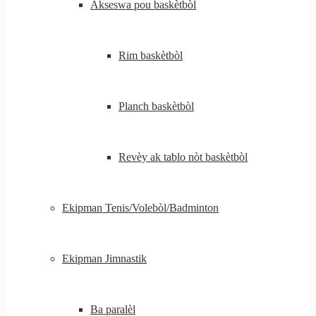
Akseswa pou baskètbòl
Rim baskètbòl
Planch baskètbòl
Revèy ak tablo nòt baskètbòl
Ekipman Tenis/Volebòl/Badminton
Ekipman Jimnastik
Ba paralèl