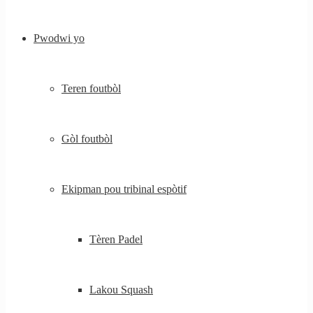
Pwodwi yo
Teren foutbòl
Gòl foutbòl
Ekipman pou tribinal espòtif
Tèren Padel
Lakou Squash