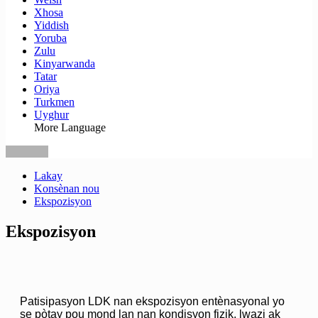
Xhosa
Yiddish
Yoruba
Zulu
Kinyarwanda
Tatar
Oriya
Turkmen
Uyghur
More Language
Lakay
Konsènan nou
Ekspozisyon
Ekspozisyon
Patisipasyon LDK nan ekspozisyon entènasyonal yo
se pòtay pou mond lan nan kondisyon fizik, lwazi ak