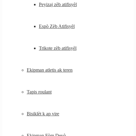
Peyizaj zèb atifisyèl
Espò Zèb Atifisyèl
Trikote zèb atifisyèl
Ekipman atletis ak teren
Tapis roulant
Bisiklèt k ap vire
Ekipman Fòm Deyò