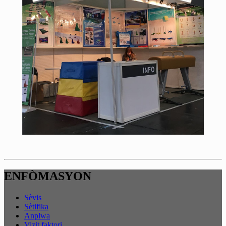
ENFÒMASYON
Sèvis
Sètifika
Anplwa
Vizit faktori