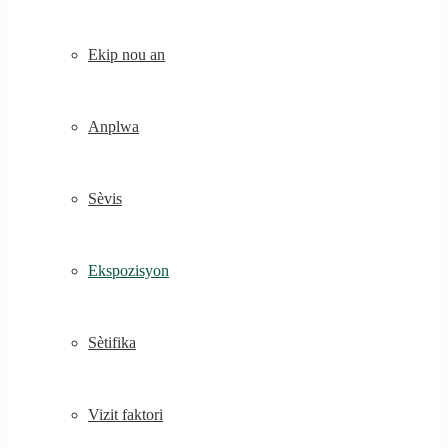
Ekip nou an
Anplwa
Sèvis
Ekspozisyon
Sètifika
Vizit faktori