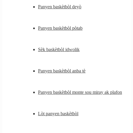
Panyen baskètbòl deyò
Panyen baskètbòl pòtab
Sèk baskètbòl idwolik
Panyen baskètbòl anba tè
Panyen baskètbòl monte sou miray ak plafon
Lòt panyen baskètbòl