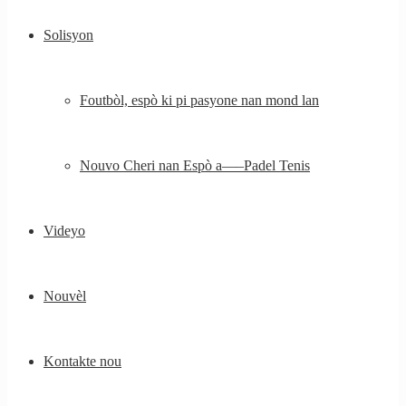
Solisyon
Foutbòl, espò ki pi pasyone nan mond lan
Nouvo Cheri nan Espò a—–Padel Tenis
Videyo
Nouvèl
Kontakte nou