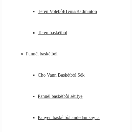
Teren Volebòl/Tenis/Badminton
Teren baskètbòl
Pannèl baskètbòl
Cho Vann Baskètbòl Sèk
Pannèl baskètbòl sètifye
Panyen baskètbòl andedan kay la