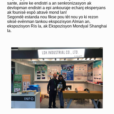
sante, asire ke endistri a an senkronizasyon ak
devlopman endistri a epi ankouraje echanj eksperyans
ak founisè espò atravè mond lan!
Segondè estanda nou fikse pou tèt nou yo ki rezon
siksè evènman tankou ekspozisyon Alman an,
ekspozisyon Ris la, ak Ekspozisyon Mondyal Shanghai
la.