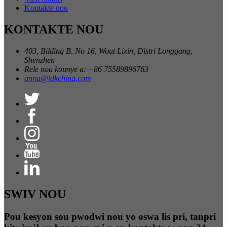
Kontakte nou
KONTAKTE NOU
403, Bilding B, No 16, Wout Lixin, Distri Longgang,
Shenzhen
Rele nou kounye a: +86 75589896763
anna@ldkchina.com
SWIV NOU
Pou kesyon sou pwodwi nou yo oswa lis pri, tanpri