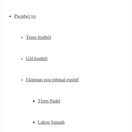
Pwodwi yo
Teren foutbòl
Gòl foutbòl
Ekipman pou tribinal espòtif
Tèren Padel
Lakou Squash