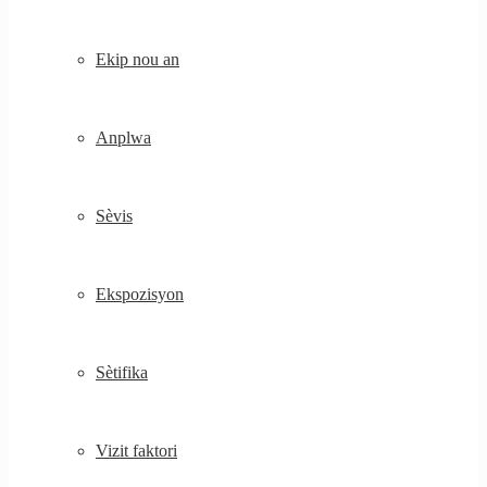
Ekip nou an
Anplwa
Sèvis
Ekspozisyon
Sètifika
Vizit faktori