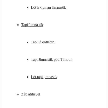
Lòt Ekipman Jimnastik
Tapi Jimnastik
Tapi lè enflatab
Tapi Jimnastik pou Timoun
Lòt tapi jimnastik
Zèb atifisyèl