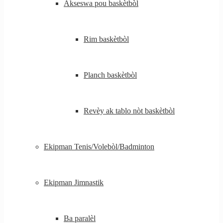
Akseswa pou baskètbòl
Rim baskètbòl
Planch baskètbòl
Revèy ak tablo nòt baskètbòl
Ekipman Tenis/Volebòl/Badminton
Ekipman Jimnastik
Ba paralèl