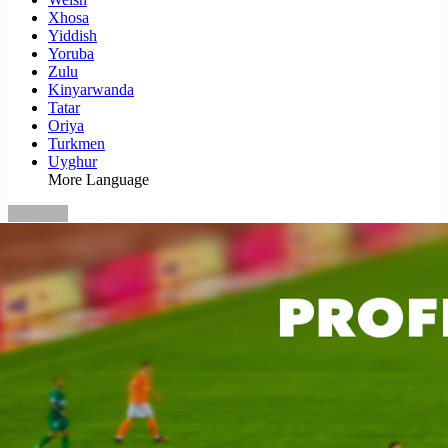
Xhosa
Yiddish
Yoruba
Zulu
Kinyarwanda
Tatar
Oriya
Turkmen
Uyghur
More Language