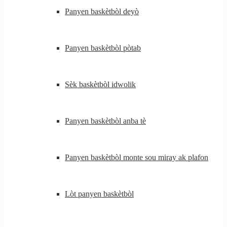
Panyen baskètbòl deyò
Panyen baskètbòl pòtab
Sèk baskètbòl idwolik
Panyen baskètbòl anba tè
Panyen baskètbòl monte sou miray ak plafon
Lòt panyen baskètbòl