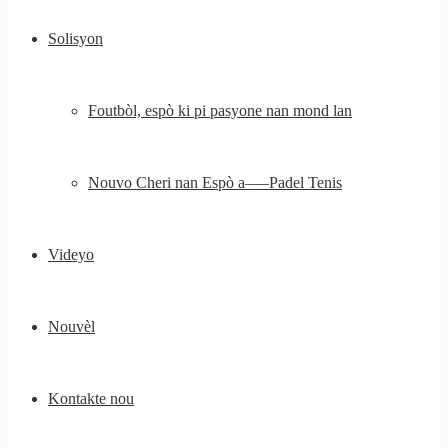
Solisyon
Foutbòl, espò ki pi pasyone nan mond lan
Nouvo Cheri nan Espò a—–Padel Tenis
Videyo
Nouvèl
Kontakte nou