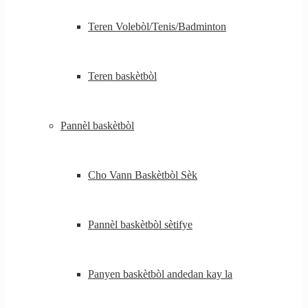
Teren Volebòl/Tenis/Badminton
Teren baskètbòl
Pannèl baskètbòl
Cho Vann Baskètbòl Sèk
Pannèl baskètbòl sètifye
Panyen baskètbòl andedan kay la