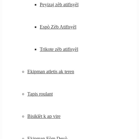
Peyizaj zèb atifisyèl
Espò Zèb Atifisyèl
Trikote zèb atifisyèl
Ekipman atletis ak teren
Tapis roulant
Bisiklèt k ap vire
Ekipman Fòm Deyò