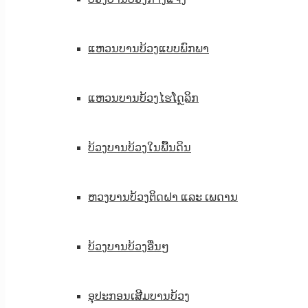
ແຫວນບານບ້ວງແບບພົກພາ
ແຫວນບານບ້ວງໄຮໂດຼລິກ
ບ້ວງບານບ້ວງໃນພື້ນດິນ
ຫວງບານບ້ວງຕິດຝາ ແລະ ເພດານ
ບ້ວງບານບ້ວງອື່ນໆ
ອຸປະກອນເສີມບານບ້ວງ