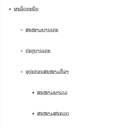
ຜະລິດຕະພັນ
ສະໜາມບານເຕະ
ປະຕູບານເຕະ
ອຸປະກອນສະໜາມກິລາ
ສະໜາມພາເດວ
ສະໜາມສະຄວດ