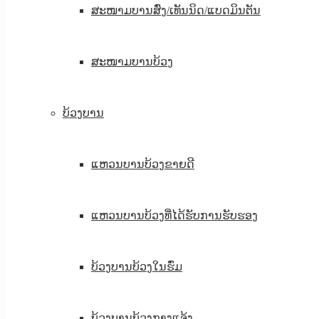
ສະໜາມບານສົ່ງ/ເທັນນິດ/ແບດມິນຕັນ
ສະໜາມບານບ້ວງ
ບ້ວງບານ
ແຫວນບານບ້ວງຂາຍດີ
ແຫວນບານບ້ວງທີ່ໄດ້ຮັບການຮັບຮອງ
ບ້ວງບານບ້ວງໃນຮົ່ມ
ບ້ວງບານບ້ວງກາງແຈ້ງ