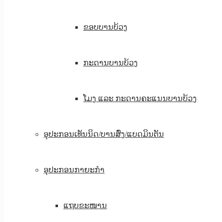
ຂອບບານບ້ວງ
ກະດານບານບ້ວງ
ໂມງ ແລະ ກະດານຄະແນນບານບ້ວງ
ອຸປະກອນເທັນນິດ/ບານສົ່ງ/ແບດມິນຕັນ
ອຸປະກອນກາຍະກຳ
ແຖບຂະໜານ