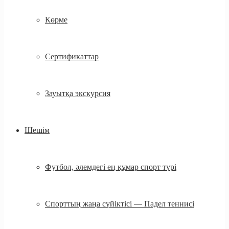
Көрме
Сертификаттар
Зауытқа экскурсия
Шешім
Футбол, әлемдегі ең құмар спорт түрі
Спорттың жаңа сүйіктісі — Падел теннисі