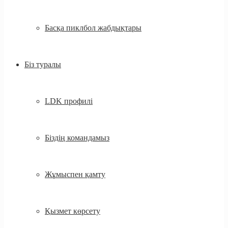
Басқа пиклбол жабдықтары
Біз туралы
LDK профилі
Біздің командамыз
Жұмыспен қамту
Қызмет көрсету