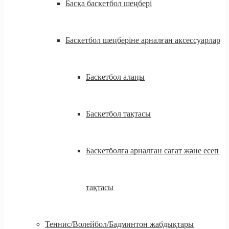
Басқа баскетбол шеңбері
Баскетбол шеңберіне арналған аксессуарлар
Баскетбол алаңы
Баскетбол тақтасы
Баскетболға арналған сағат және есеп
тақтасы
Теннис/Волейбол/Бадминтон жабдықтары