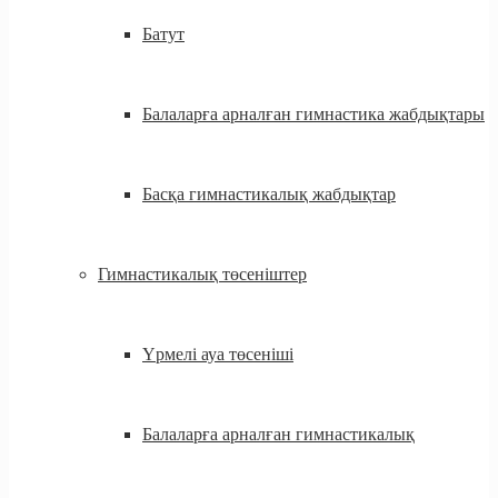
Батут
Балаларға арналған гимнастика жабдықтары
Басқа гимнастикалық жабдықтар
Гимнастикалық төсеніштер
Үрмелі ауа төсеніші
Балаларға арналған гимнастикалық