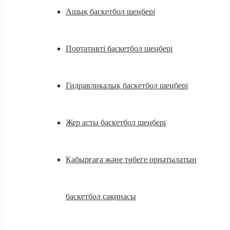
Ашық баскетбол шеңбері
Портативті баскетбол шеңбері
Гидравликалық баскетбол шеңбері
Жер асты баскетбол шеңбері
Қабырғаға және төбеге орнатылатын
баскетбол сақинасы