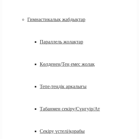
Гимнастикалық жабдықтар
Параллель жолақтар
Көлденең/Тең емес жолақ
Тепе-теңдік арқалығы
Табанмен секіру/Сүңгуір/Ат
Секіру үстелі/қорабы