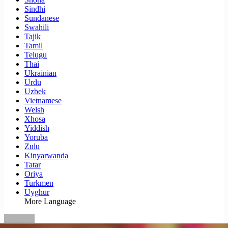
Sindhi
Sundanese
Swahili
Tajik
Tamil
Telugu
Thai
Ukrainian
Urdu
Uzbek
Vietnamese
Welsh
Xhosa
Yiddish
Yoruba
Zulu
Kinyarwanda
Tatar
Oriya
Turkmen
Uyghur
More Language