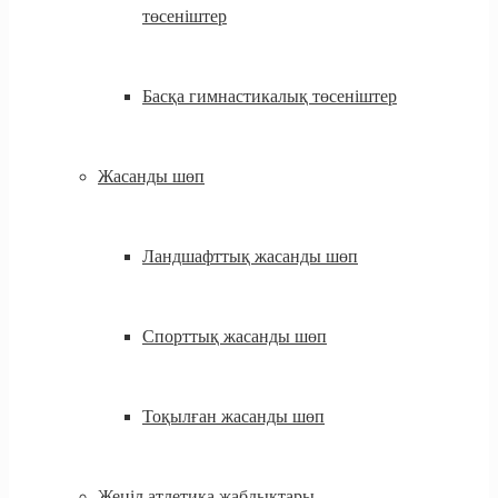
төсеніштер
Басқа гимнастикалық төсеніштер
Жасанды шөп
Ландшафттық жасанды шөп
Спорттық жасанды шөп
Тоқылған жасанды шөп
Жеңіл атлетика жабдықтары