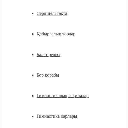
Серіппелі тақта
Қабырғалық торлар
Балет рельсі
Бор қорабы
Гимнастикалық сақиналар
Гимнастика барлары