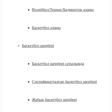
Волейбол/Теннис/Бадминтон алаңы
Баскетбол алаңы
Баскетбол шеңбері
Баскетбол шеңбері сатылымда
Сертификатталған баскетбол шеңбері
Жабық баскетбол шеңбері