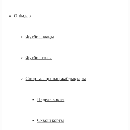
Өнімдер
Футбол алаңы
Футбол голы
Спорт алаңының жабдықтары
Падель корты
Сквош корты