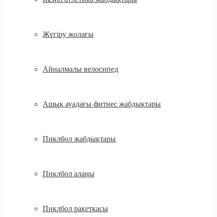
Жүгіру жолағы
Айналмалы велосипед
Ашық ауадағы фитнес жабдықтары
Пиклбол жабдықтары
Пиклбол алаңы
Пиклбол ракеткасы