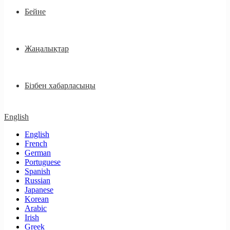
Бейне
Жаңалықтар
Бізбен хабарласыңы
English
English
French
German
Portuguese
Spanish
Russian
Japanese
Korean
Arabic
Irish
Greek