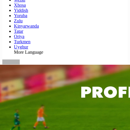
Xhosa
Yiddish
Yoruba
Zulu
Kinyarwanda
Tatar
Oriya
Turkmen
Uyghur
More Language