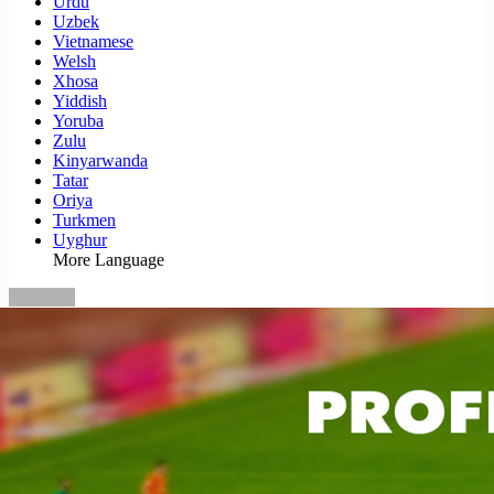
Urdu
Uzbek
Vietnamese
Welsh
Xhosa
Yiddish
Yoruba
Zulu
Kinyarwanda
Tatar
Oriya
Turkmen
Uyghur
More Language