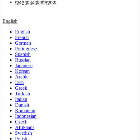
დაგვიკავშირდით
English
English
French
German
Portuguese
Spanish
Russian
Japanese
Korean
Arabic
Irish
Greek
Turkish
Italian
Danish
Romanian
Indonesian
Czech
Afrikaans
Swedish
Polish