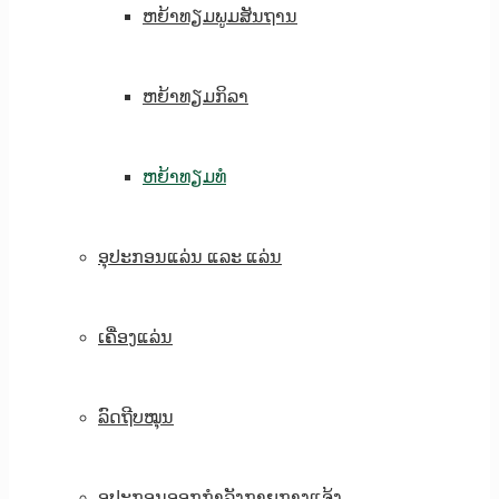
ຫຍ້າທຽມພູມສັນຖານ
ຫຍ້າທຽມກິລາ
ຫຍ້າທຽມທໍ
ອຸປະກອນແລ່ນ ແລະ ແລ່ນ
ເຄື່ອງແລ່ນ
ລົດຖີບໝຸນ
ອຸປະກອນອອກກຳລັງກາຍກາງແຈ້ງ