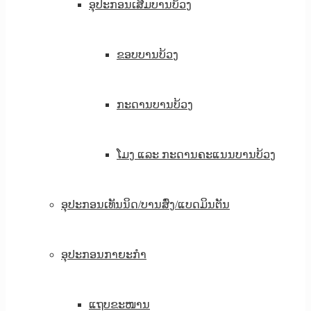
ອຸປະກອນເສີມບານບ້ວງ
ຂອບບານບ້ວງ
ກະດານບານບ້ວງ
ໂມງ ແລະ ກະດານຄະແນນບານບ້ວງ
ອຸປະກອນເທັນນິດ/ບານສົ່ງ/ແບດມິນຕັນ
ອຸປະກອນກາຍະກຳ
ແຖບຂະໜານ