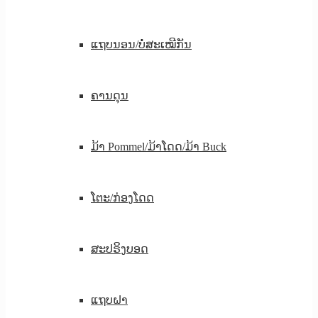
ແຖບນອນ/ບໍ່ສະເໝີກັນ
ຄານດຸນ
ມ້າ Pommel/ມ້າໂດດ/ມ້າ Buck
ໂຕະ/ກ່ອງໂດດ
ສະປຣິງບອດ
ແຖບຝາ