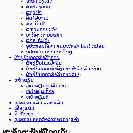
ໂຕະ/ກ່ອງໂດດ
ສະປຣິງບອດ
ແຖບຝາ
ລົດໄຟບາເລ່
ກ່ອງດິນສໍ
ແຫວນກາຍະກຳ
ບາກິລາກາຍຍະກຳ
ແທຣມໂພລີນ
ອຸປະກອນກິລາກາຍຍະກຳສຳລັບເດັກນ້ອຍ
ອຸປະກອນກາຍະກຳອື່ນໆ
ຜ້າປູພື້ນອອກກຳລັງກາຍ
ຜ້າປູພື້ນລົມເປົ່າລົມ
ຜ້າປູພື້ນອອກກຳລັງກາຍສຳລັບເດັກນ້ອຍ
ຜ້າປູພື້ນອອກກຳລັງກາຍອື່ນໆ
ຫຍ້າທຽມ
ຫຍ້າທຽມພູມສັນຖານ
ຫຍ້າທຽມກິລາ
ຫຍ້າທຽມທໍ
ອຸປະກອນແລ່ນ ແລະ ແລ່ນ
ເຄື່ອງແລ່ນ
ລົດຖີບໝຸນ
ອຸປະກອນອອກກຳລັງກາຍກາງແຈ້ງ
ຜະລິດຕະພັນທີ່ໂດດເດັ່ນ