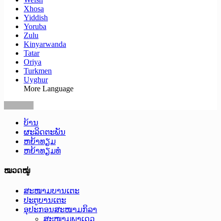
Xhosa
Yiddish
Yoruba
Zulu
Kinyarwanda
Tatar
Oriya
Turkmen
Uyghur
More Language
ບ້ານ
ຜະລິດຕະພັນ
ຫຍ້າທຽມ
ຫຍ້າທຽມທໍ
ໝວດໝູ່
ສະໜາມບານເຕະ
ປະຕູບານເຕະ
ອຸປະກອນສະໜາມກິລາ
ສະໜາມພາເດວ