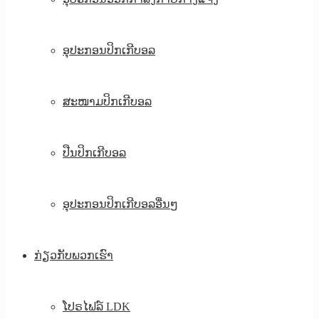
ອຸປະກອນປິກເກີບອລ
ສະໜາມປິກເກີບອລ
ປືນປິກເກີບອລ
ອຸປະກອນປິກເກີບອລອື່ນໆ
ກ່ຽວກັບພວກເຮົາ
ໂປຣໄຟລ໌ LDK