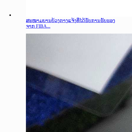
ສະໜາມບານບ້ວງກາງແຈ້ງທີ່ໄດ້ຮັບການຮັບຮອງ
ຈາກ FIBA...