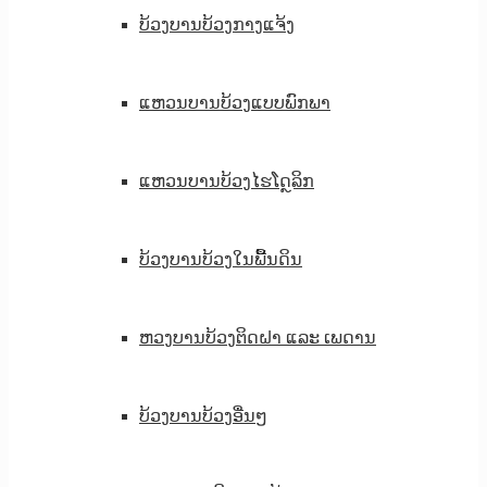
ບ້ວງບານບ້ວງກາງແຈ້ງ
ແຫວນບານບ້ວງແບບພົກພາ
ແຫວນບານບ້ວງໄຮໂດຼລິກ
ບ້ວງບານບ້ວງໃນພື້ນດິນ
ຫວງບານບ້ວງຕິດຝາ ແລະ ເພດານ
ບ້ວງບານບ້ວງອື່ນໆ