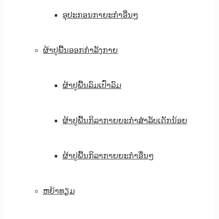
ອຸປະກອນກາຍະກຳອື່ນໆ
ຜ້າປູພື້ນອອກກຳລັງກາຍ
ຜ້າປູພື້ນລົມເປົ່າລົມ
ຜ້າປູພື້ນກິລາກາຍຍະກຳສຳລັບເດັກນ້ອຍ
ຜ້າປູພື້ນກິລາກາຍຍະກຳອື່ນໆ
ຫຍ້າທຽມ