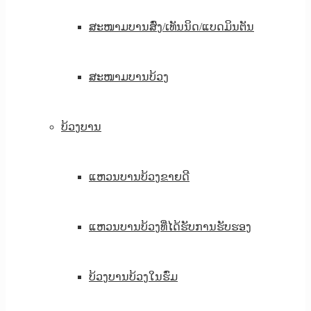
ສະໜາມບານສົ່ງ/ເທັນນິດ/ແບດມິນຕັນ
ສະໜາມບານບ້ວງ
ບ້ວງບານ
ແຫວນບານບ້ວງຂາຍດີ
ແຫວນບານບ້ວງທີ່ໄດ້ຮັບການຮັບຮອງ
ບ້ວງບານບ້ວງໃນຮົ່ມ