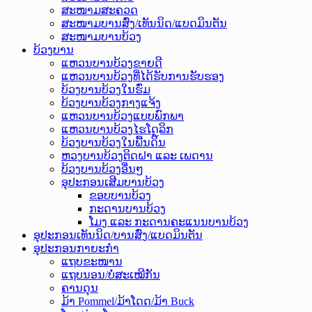
ສະໜາມສະຄວດ
ສະໜາມບານສົ່ງ/ເທັນນິດ/ແບດມິນຕັນ
ສະໜາມບານບ້ວງ
ບ້ວງບານ
ແຫວນບານບ້ວງຂາຍດີ
ແຫວນບານບ້ວງທີ່ໄດ້ຮັບການຮັບຮອງ
ບ້ວງບານບ້ວງໃນຮົ່ມ
ບ້ວງບານບ້ວງກາງແຈ້ງ
ແຫວນບານບ້ວງແບບພົກພາ
ແຫວນບານບ້ວງໄຮໂດຼລິກ
ບ້ວງບານບ້ວງໃນພື້ນດິນ
ຫວງບານບ້ວງຕິດຝາ ແລະ ເພດານ
ບ້ວງບານບ້ວງອື່ນໆ
ອຸປະກອນເສີມບານບ້ວງ
ຂອບບານບ້ວງ
ກະດານບານບ້ວງ
ໂມງ ແລະ ກະດານຄະແນນບານບ້ວງ
ອຸປະກອນເທັນນິດ/ບານສົ່ງ/ແບດມິນຕັນ
ອຸປະກອນກາຍະກຳ
ແຖບຂະໜານ
ແຖບນອນ/ບໍ່ສະເໝີກັນ
ຄານດຸນ
ມ້າ Pommel/ມ້າໂດດ/ມ້າ Buck