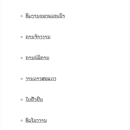
ທີມງານຂອງພວກເຮົາ
ການຈ້າງງານ
ການບໍລິການ
ງານວາງສະແດງ
ໃບຢັ້ງຢືນ
ທົວໂຮງງານ