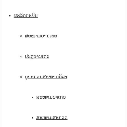
ຜະລິດຕະພັນ
ສະໜາມບານເຕະ
ປະຕູບານເຕະ
ອຸປະກອນສະໜາມກິລາ
ສະໜາມພາເດວ
ສະໜາມສະຄວດ