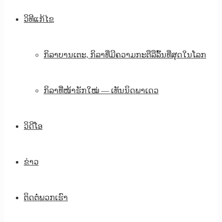
ວິທີແກ້ໄຂ
ກິລາບານເຕະ, ກິລາທີ່ມີຄວາມກະຕືລືລົ້ນທີ່ສຸດໃນໂລກ
ກິລາທີ່ໜ້າຮັກໃໝ່ — ເທັນນິດພາເດວ
ວິດີໂອ
ຂ່າວ
ຕິດຕໍ່ພວກເຮົາ