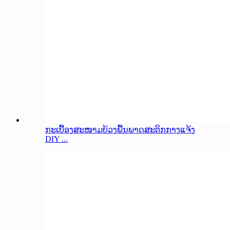
ກະເບື້ອງສະໜາມບ້ວງພື້ນພາດສະຕິກກາງແຈ້ງ
DIY ...