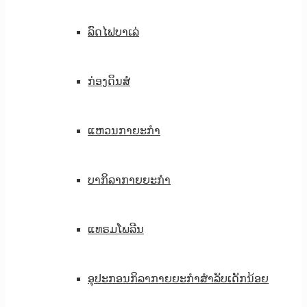
ລົດໄຟບາເລ່
ກ່ອງດິນສໍ
ແຫວນກາຍະກຳ
ບາກິລາກາຍຍະກຳ
ແທຣມໂພລີນ
ອຸປະກອນກິລາກາຍຍະກຳສຳລັບເດັກນ້ອຍ