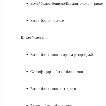
Волейболно/Тенисно/Бадминтоново игрище
Баскетболно игрище
Баскетболен кош
Баскетболен кош с гореща разпродажба
Сертифициран баскетболен кош
Баскетболен кош на закрито
Външен баскетболен кош