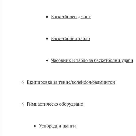
Баскетболен джант
Баскетболно табло
Часовник и табло за баскетболни удари
Екипировка за тенис/волейбол/бадминтон
Гимнастическо оборудване
Успоредни щанги