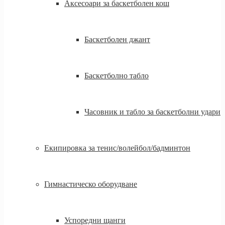
Аксесоари за баскетболен кош
Баскетболен джант
Баскетболно табло
Часовник и табло за баскетболни удари
Екипировка за тенис/волейбол/бадминтон
Гимнастическо оборудване
Успоредни щанги