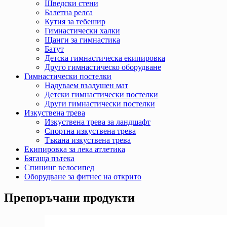
Шведски стени
Балетна релса
Кутия за тебешир
Гимнастически халки
Щанги за гимнастика
Батут
Детска гимнастическа екипировка
Друго гимнастическо оборудване
Гимнастически постелки
Надуваем въздушен мат
Детски гимнастически постелки
Други гимнастически постелки
Изкуствена трева
Изкуствена трева за ландшафт
Спортна изкуствена трева
Тъкана изкуствена трева
Екипировка за лека атлетика
Бягаща пътека
Спининг велосипед
Оборудване за фитнес на открито
Препоръчани продукти