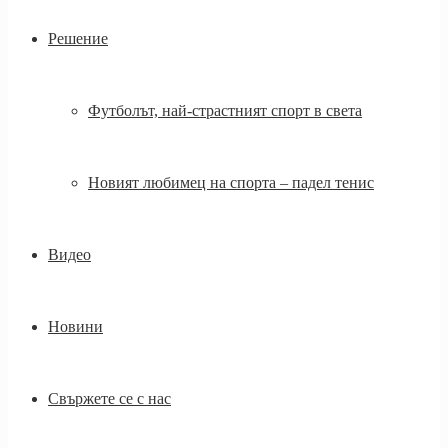
Решение
Футболът, най-страстният спорт в света
Новият любимец на спорта – падел тенис
Видео
Новини
Свържете се с нас