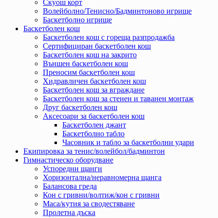
Скуош корт
Волейболно/Тенисно/Бадминтоново игрище
Баскетболно игрище
Баскетболен кош
Баскетболен кош с гореща разпродажба
Сертифициран баскетболен кош
Баскетболен кош на закрито
Външен баскетболен кош
Преносим баскетболен кош
Хидравличен баскетболен кош
Баскетболен кош за вграждане
Баскетболен кош за стенен и таванен монтаж
Друг баскетболен кош
Аксесоари за баскетболен кош
Баскетболен джант
Баскетболно табло
Часовник и табло за баскетболни удари
Екипировка за тенис/волейбол/бадминтон
Гимнастическо оборудване
Успоредни щанги
Хоризонтална/неравномерна щанга
Балансова греда
Кон с гривни/волтиж/кон с гривни
Маса/кутия за сводестяване
Пролетна дъска