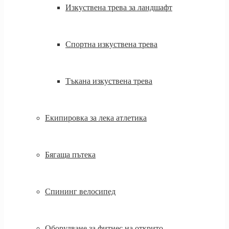
Изкуствена трева за ландшафт
Спортна изкуствена трева
Тъкана изкуствена трева
Екипировка за лека атлетика
Бягаща пътека
Спининг велосипед
Оборудване за фитнес на открито