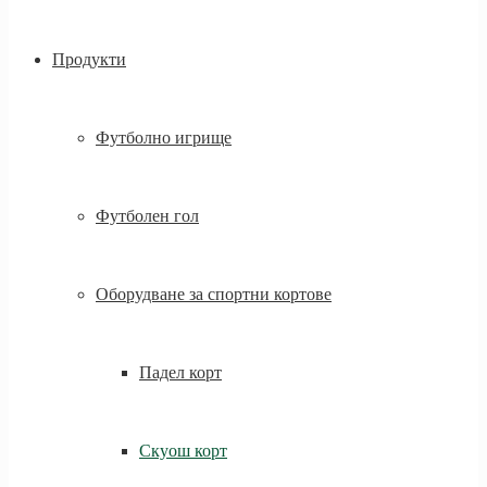
Продукти
Футболно игрище
Футболен гол
Оборудване за спортни кортове
Падел корт
Скуош корт