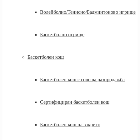
Волейболно/Тенисно/Бадминтоново игрище
Баскетболно игрище
Баскетболен кош
Баскетболен кош с гореща разпродажба
Сертифициран баскетболен кош
Баскетболен кош на закрито