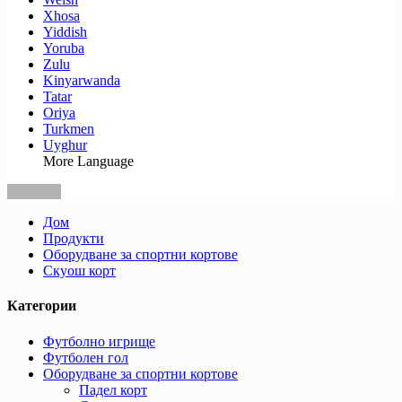
Xhosa
Yiddish
Yoruba
Zulu
Kinyarwanda
Tatar
Oriya
Turkmen
Uyghur
More Language
Дом
Продукти
Оборудване за спортни кортове
Скуош корт
Категории
Футболно игрище
Футболен гол
Оборудване за спортни кортове
Падел корт