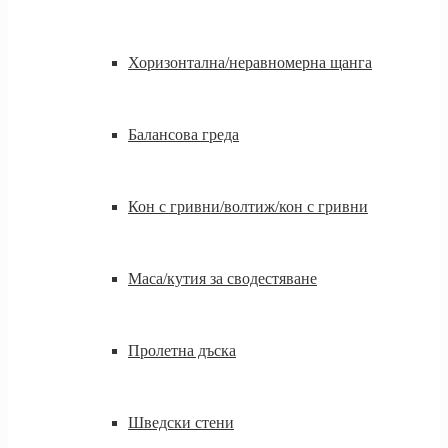
Хоризонтална/неравномерна щанга
Балансова греда
Кон с гривни/волтиж/кон с гривни
Маса/кутия за сводестяване
Пролетна дъска
Шведски стени