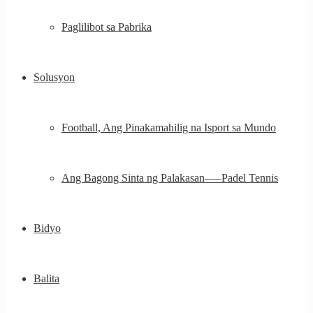
Paglilibot sa Pabrika
Solusyon
Football, Ang Pinakamahilig na Isport sa Mundo
Ang Bagong Sinta ng Palakasan—–Padel Tennis
Bidyo
Balita