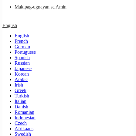
Makipag-ugnayan sa Amin
English
English
French
German
Portuguese
Spanish
Russian
Japanese
Korean
Arabic
Irish
Greek
Turkish
Italian
Danish
Romanian
Indonesian
Czech
Afrikaans
Swedish