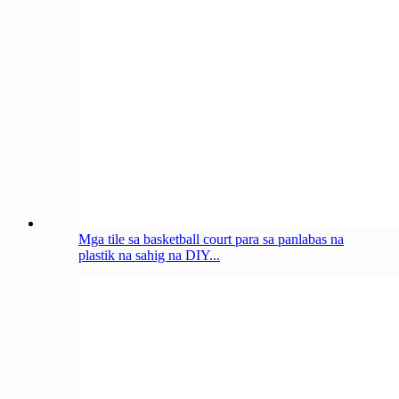
Mga tile sa basketball court para sa panlabas na
plastik na sahig na DIY...