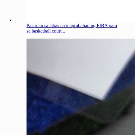
Palaruan sa labas na inaprubahan ng FIBA ​​para
sa basketball court...