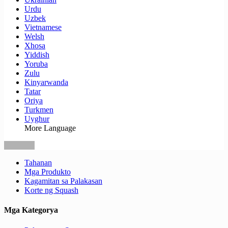
Urdu
Uzbek
Vietnamese
Welsh
Xhosa
Yiddish
Yoruba
Zulu
Kinyarwanda
Tatar
Oriya
Turkmen
Uyghur
More Language
Tahanan
Mga Produkto
Kagamitan sa Palakasan
Korte ng Squash
Mga Kategorya