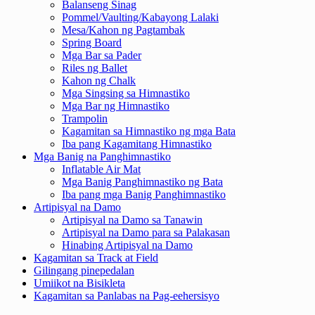
Balanseng Sinag
Pommel/Vaulting/Kabayong Lalaki
Mesa/Kahon ng Pagtambak
Spring Board
Mga Bar sa Pader
Riles ng Ballet
Kahon ng Chalk
Mga Singsing sa Himnastiko
Mga Bar ng Himnastiko
Trampolin
Kagamitan sa Himnastiko ng mga Bata
Iba pang Kagamitang Himnastiko
Mga Banig na Panghimnastiko
Inflatable Air Mat
Mga Banig Panghimnastiko ng Bata
Iba pang mga Banig Panghimnastiko
Artipisyal na Damo
Artipisyal na Damo sa Tanawin
Artipisyal na Damo para sa Palakasan
Hinabing Artipisyal na Damo
Kagamitan sa Track at Field
Gilingang pinepedalan
Umiikot na Bisikleta
Kagamitan sa Panlabas na Pag-eehersisyo