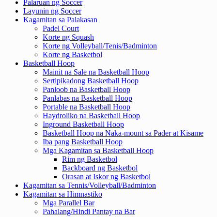
Palaruan ng Soccer
Layunin ng Soccer
Kagamitan sa Palakasan
Padel Court
Korte ng Squash
Korte ng Volleyball/Tenis/Badminton
Korte ng Basketbol
Basketball Hoop
Mainit na Sale na Basketball Hoop
Sertipikadong Basketball Hoop
Panloob na Basketball Hoop
Panlabas na Basketball Hoop
Portable na Basketball Hoop
Haydroliko na Basketball Hoop
Inground Basketball Hoop
Basketball Hoop na Naka-mount sa Pader at Kisame
Iba pang Basketball Hoop
Mga Kagamitan sa Basketball Hoop
Rim ng Basketbol
Backboard ng Basketbol
Orasan at Iskor ng Basketbol
Kagamitan sa Tennis/Volleyball/Badminton
Kagamitan sa Himnastiko
Mga Parallel Bar
Pahalang/Hindi Pantay na Bar