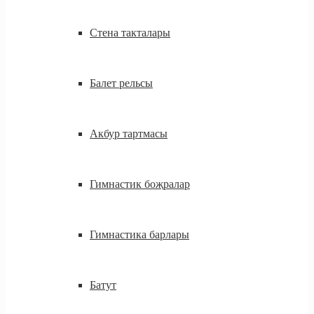
Стена такталары
Балет рельсы
Акбур тартмасы
Гимнастик боҗралар
Гимнастика барлары
Батут