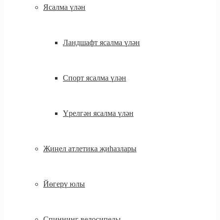
Ясалма үлән
Ландшафт ясалма үлән
Спорт ясалма үлән
Үрелгән ясалма үлән
Җиңел атлетика җиһазлары
Йөгерү юлы
Спиннинг велосипеды