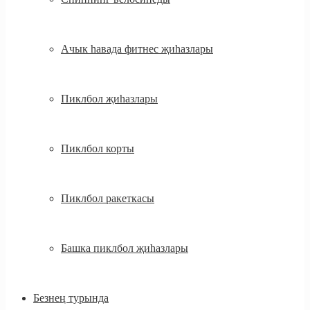
Ачык һавада фитнес җиһазлары
Пиклбол җиһазлары
Пиклбол корты
Пиклбол ракеткасы
Башка пиклбол җиһазлары
Безнең турында