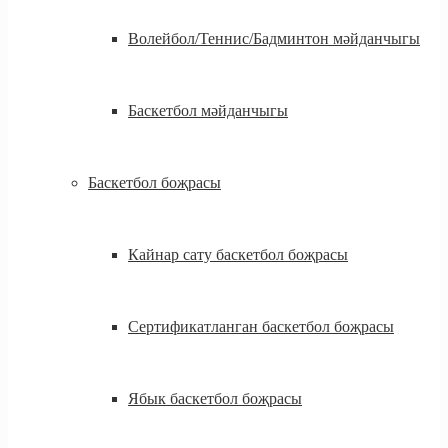
Волейбол/Теннис/Бадминтон мәйданчыгы
Баскетбол мәйданчыгы
Баскетбол боҗрасы
Кайнар сату баскетбол боҗрасы
Сертификатланган баскетбол боҗрасы
Ябык баскетбол боҗрасы