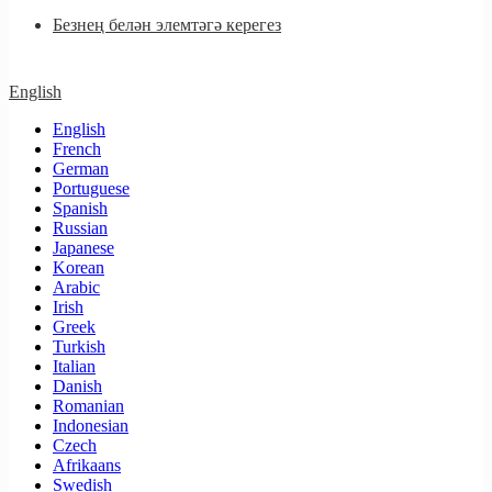
Безнең белән элемтәгә керегез
English
English
French
German
Portuguese
Spanish
Russian
Japanese
Korean
Arabic
Irish
Greek
Turkish
Italian
Danish
Romanian
Indonesian
Czech
Afrikaans
Swedish