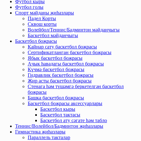
Футбол кыры
Футбол голы
Спорт мәйданы җиһазлары
Падел Корты
Сквош корты
Волейбол/Теннис/Бадминтон мәйданчыгы
Баскетбол мәйданчыгы
Баскетбол боҗрасы
Кайнар сату баскетбол боҗрасы
Сертификатланган баскетбол боҗрасы
Ябык баскетбол боҗрасы
Ачык һавадагы баскетбол боҗрасы
Күчмә баскетбол боҗрасы
Гидравлик баскетбол боҗрасы
Җир асты баскетбол боҗрасы
Стенага һәм түшәмгә беркетелгән баскетбол
боҗрасы
Башка баскетбол боҗрасы
Баскетбол боҗрасы аксессуарлары
Баскетбол кыры
Баскетбол тактасы
Баскетбол ату сәгате һәм табло
Теннис/Волейбол/Бадминтон җиһазлары
Гимнастика җиһазлары
Параллель такталар