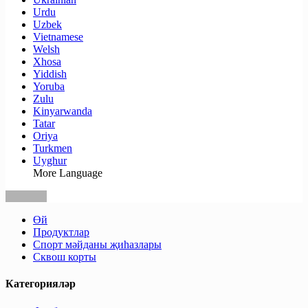
Urdu
Uzbek
Vietnamese
Welsh
Xhosa
Yiddish
Yoruba
Zulu
Kinyarwanda
Tatar
Oriya
Turkmen
Uyghur
More Language
Өй
Продуктлар
Спорт мәйданы җиһазлары
Сквош корты
Категорияләр