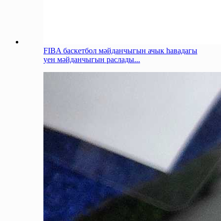
FIBA баскетбол мәйданчыгын ачык һавадагы
уен мәйданчыгын раслады...