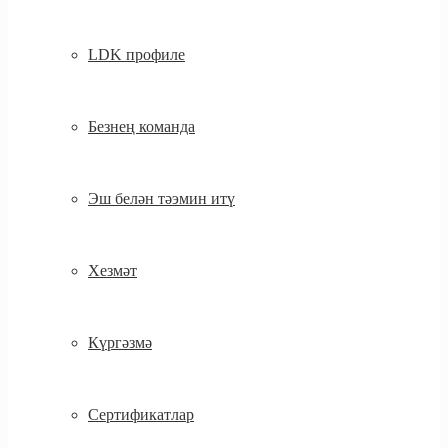
LDK профиле
Безнең команда
Эш белән тәэмин итү
Хезмәт
Күргәзмә
Сертификатлар