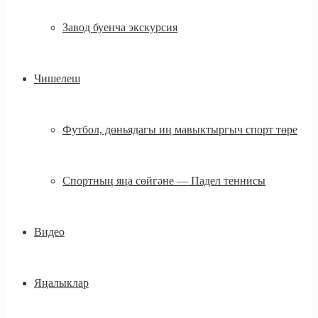
Завод буенча экскурсия
Чишелеш
Футбол, дөньядагы иң мавыктыргыч спорт төре
Спортның яңа сөйгәне — Падел теннисы
Видео
Яңалыклар