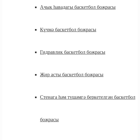
Ачык һавадагы баскетбол боҗрасы
Күчмә баскетбол боҗрасы
Гидравлик баскетбол боҗрасы
Җир асты баскетбол боҗрасы
Стенага һәм түшәмгә беркетелгән баскетбол
боҗрасы