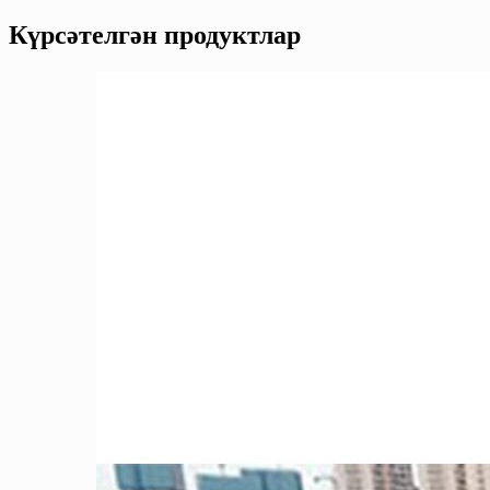
Күрсәтелгән продуктлар