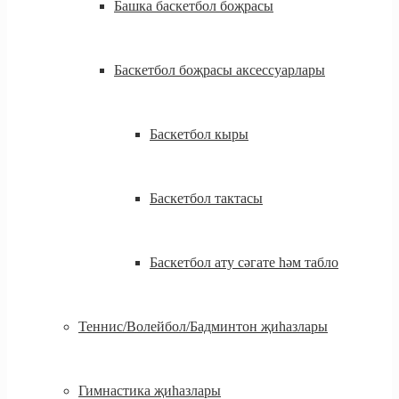
Башка баскетбол боҗрасы
Баскетбол боҗрасы аксессуарлары
Баскетбол кыры
Баскетбол тактасы
Баскетбол ату сәгате һәм табло
Теннис/Волейбол/Бадминтон җиһазлары
Гимнастика җиһазлары