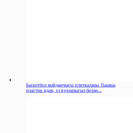
Баскетбол мәйданчыгы плиткалары Тышкы
пластик идән, үз кулларыгыз белән...