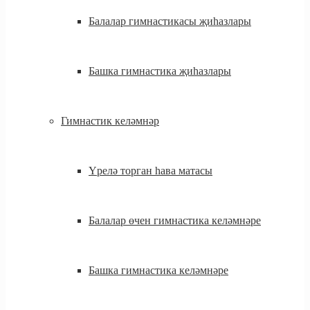
Балалар гимнастикасы җиһазлары
Башка гимнастика җиһазлары
Гимнастик келәмнәр
Үрелә торган һава матасы
Балалар өчен гимнастика келәмнәре
Башка гимнастика келәмнәре