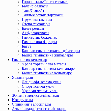
Горизонталь/Тигезсез такта
Баланс балкасы
Таяк/Сәях/Ат
Таяныч өстәле/тартмасы
Пружина тактасы
Стена такталары
Балет рельсы
Акбур тартмасы
Гимнастик боҗралар
Гимнастика барлары
Батут
Балалар гимнастикасы җиһазлары
Башка гимнастика җиһазлары
Гимнастик келәмнәр
Үрелә торган һава матасы
Балалар гимнастика келәмнәре
Башка гимнастика келәмнәре
Ясалма үлән
Ландшафт ясалма үлән
Спорт ясалма үлән
Үрелгән ясалма үлән
Җиңел атлетика җиһазлары
Йөгерү юлы
Спиннинг велосипеды
Ачык һавада фитнес җиһазлары