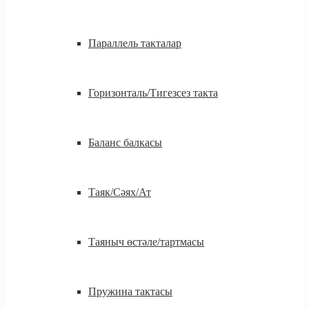
Параллель такталар
Горизонталь/Тигезсез такта
Баланс балкасы
Таяк/Сәях/Ат
Таяныч өстәле/тартмасы
Пружина тактасы