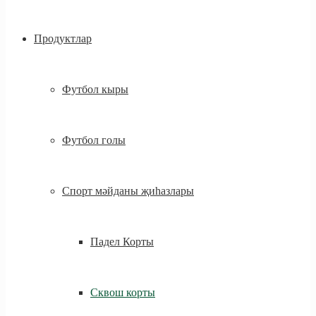
Продуктлар
Футбол кыры
Футбол голы
Спорт мәйданы җиһазлары
Падел Корты
Сквош корты