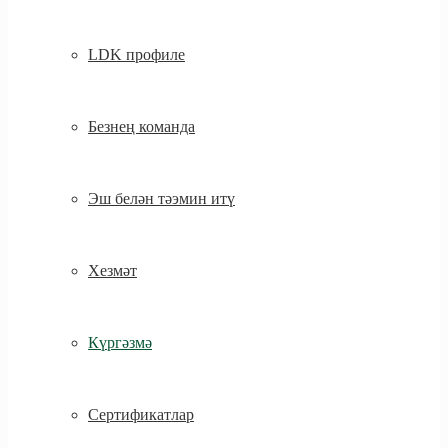
LDK профиле
Безнең команда
Эш белән тәэмин итү
Хезмәт
Күргәзмә
Сертификатлар