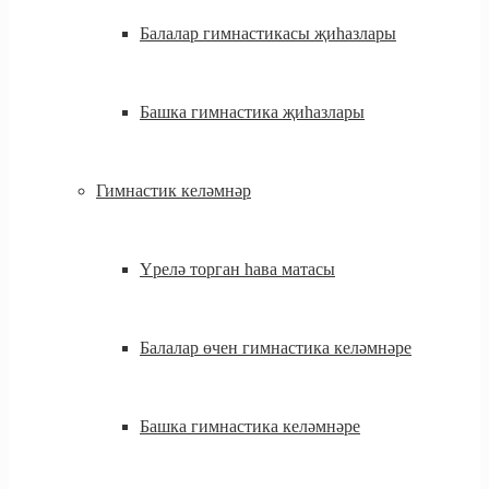
Балалар гимнастикасы җиһазлары
Башка гимнастика җиһазлары
Гимнастик келәмнәр
Үрелә торган һава матасы
Балалар өчен гимнастика келәмнәре
Башка гимнастика келәмнәре