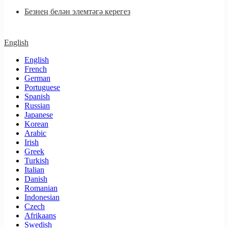
Безнең белән элемтәгә керегез
English
English
French
German
Portuguese
Spanish
Russian
Japanese
Korean
Arabic
Irish
Greek
Turkish
Italian
Danish
Romanian
Indonesian
Czech
Afrikaans
Swedish