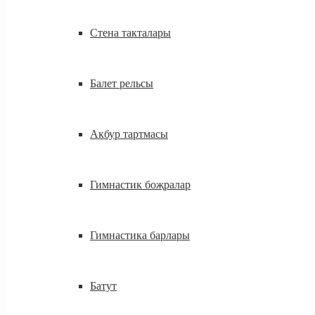
Стена такталары
Балет рельсы
Акбур тартмасы
Гимнастик боҗралар
Гимнастика барлары
Батут