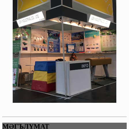
МӘГЪЛҮМАТ