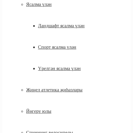
Ясалма үлән
Ландшафт ясалма үлән
Спорт ясалма үлән
Үрелгән ясалма үлән
Җиңел атлетика җиһазлары
Йөгерү юлы
Спиннинг велосипеды