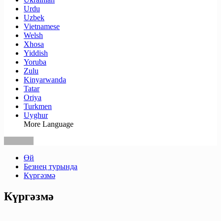
Urdu
Uzbek
Vietnamese
Welsh
Xhosa
Yiddish
Yoruba
Zulu
Kinyarwanda
Tatar
Oriya
Turkmen
Uyghur
More Language
Өй
Безнең турында
Күргәзмә
Күргәзмә