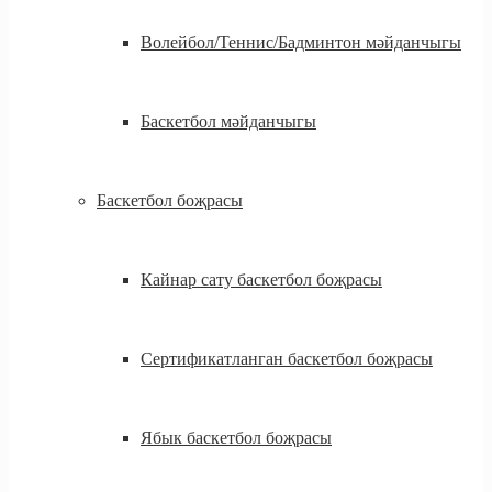
Волейбол/Теннис/Бадминтон мәйданчыгы
Баскетбол мәйданчыгы
Баскетбол боҗрасы
Кайнар сату баскетбол боҗрасы
Сертификатланган баскетбол боҗрасы
Ябык баскетбол боҗрасы