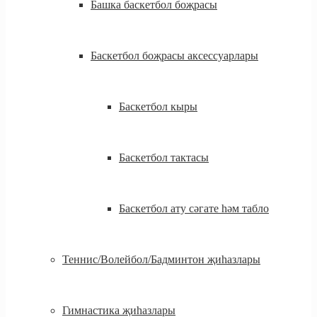
Башка баскетбол боҗрасы
Баскетбол боҗрасы аксессуарлары
Баскетбол кыры
Баскетбол тактасы
Баскетбол ату сәгате һәм табло
Теннис/Волейбол/Бадминтон җиһазлары
Гимнастика җиһазлары