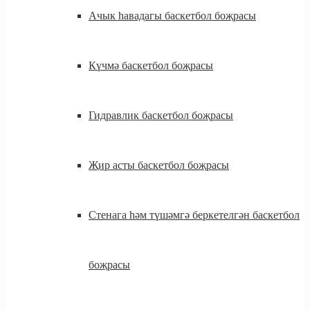
Ачык һавадагы баскетбол боҗрасы
Күчмә баскетбол боҗрасы
Гидравлик баскетбол боҗрасы
Җир асты баскетбол боҗрасы
Стенага һәм түшәмгә беркетелгән баскетбол
боҗрасы