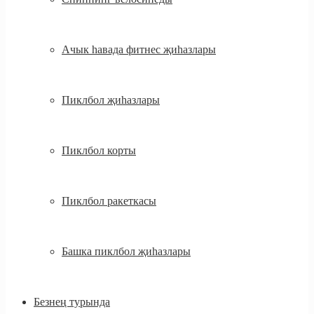
Ачык һавада фитнес җиһазлары
Пиклбол җиһазлары
Пиклбол корты
Пиклбол ракеткасы
Башка пиклбол җиһазлары
Безнең турында