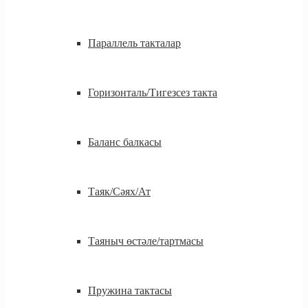
Параллель такталар
Горизонталь/Тигезсез такта
Баланс балкасы
Таяк/Сәях/Ат
Таяныч өстәле/тартмасы
Пружина тактасы