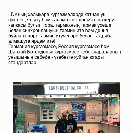
LDKның халыкара күргәзмәләрдә катнашуы
фитнес, ял итү һәм сәламәтлек дөньясына керү
капкасы булып тора, тармакның тармак үсеше
белән синхронлашуын тәэмин итә һәм дөнья
буйлап спорт тәэмин итүчеләре белән тәҗрибә
алмашуга ярдәм итә!
Германия күргәзмәсе, Россия күргәзмәсе һәм
Шанхай Бөтендөнья күргәзмәсе кебек чараларның
уңышының сәбәбе - үзебезгә куйган югары
стандартлар.