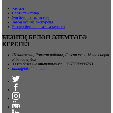
Хезмәт
Сертификатлар
Эш белән тәэмин итү
Завод буенча экскурсия
Безнең белән элемтәгә керегез
БЕЗНЕҢ БЕЛӘН ЭЛЕМТӘГӘ
КЕРЕГЕЗ
Шэньчжэнь, Лонгган районы, Ликсин юлы, 16 нчы йорт,
В бинасы, 403
Хәзер безгә шалтыратыгыз: +86 75589896763
anna@ldkchina.com