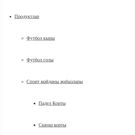
Продуктлар
Футбол кыры
Футбол голы
Спорт мәйданы җиһазлары
Падел Корты
Сквош корты