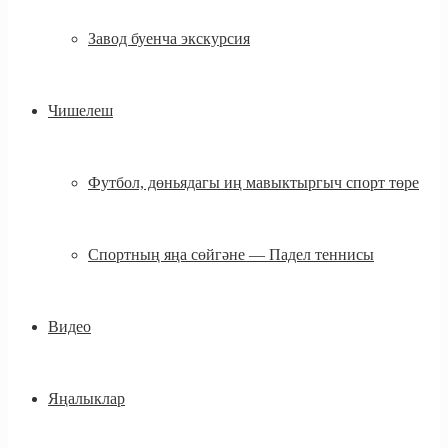
Завод буенча экскурсия
Чишелеш
Футбол, дөньядагы иң мавыктыргыч спорт төре
Спортның яңа сөйгәне — Падел теннисы
Видео
Яңалыклар