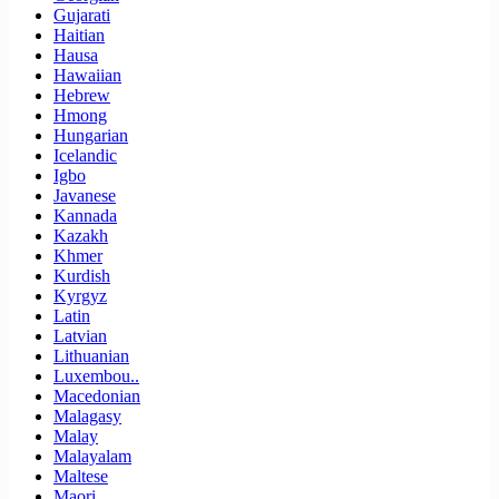
Gujarati
Haitian
Hausa
Hawaiian
Hebrew
Hmong
Hungarian
Icelandic
Igbo
Javanese
Kannada
Kazakh
Khmer
Kurdish
Kyrgyz
Latin
Latvian
Lithuanian
Luxembou..
Macedonian
Malagasy
Malay
Malayalam
Maltese
Maori