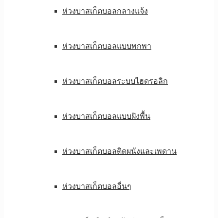
ห่วงบาสเก็ตบอลกลางแจ้ง
ห่วงบาสเก็ตบอลแบบพกพา
ห่วงบาสเก็ตบอลระบบไฮดรอลิก
ห่วงบาสเก็ตบอลแบบฝังพื้น
ห่วงบาสเก็ตบอลติดผนังและเพดาน
ห่วงบาสเก็ตบอลอื่นๆ