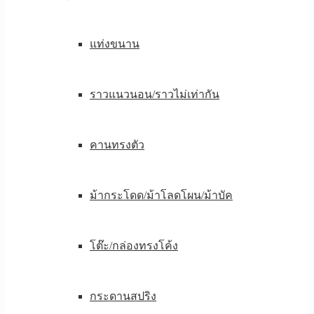
แท่งขนาน
ราวแนวนอน/ราวไม่เท่ากัน
คานทรงตัว
ม้ากระโดด/ม้าโลดโผน/ม้าบัค
โต๊ะ/กล่องทรงโค้ง
กระดานสปริง