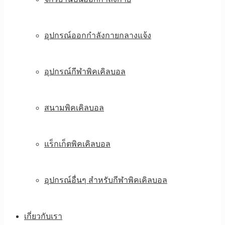
อุปกรณ์ออกกำลังกายกลางแจ้ง
อุปกรณ์กีฬาพิคเคิลบอล
สนามพิคเคิลบอล
แร็กเก็ตพิคเคิลบอล
อุปกรณ์อื่นๆ สำหรับกีฬาพิคเคิลบอล
เกี่ยวกับเรา