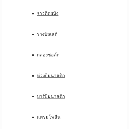
ราวติดผนัง
รางบัลเลต์
กล่องชอล์ก
ห่วงยิมนาสติก
บาร์ยิมนาสติก
แทรมโพลีน