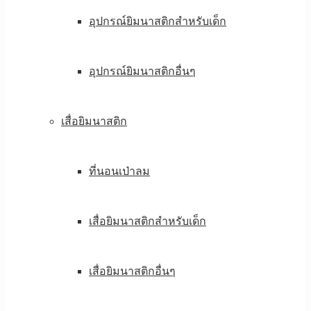
อุปกรณ์ยิมนาสติกสำหรับเด็ก
อุปกรณ์ยิมนาสติกอื่นๆ
เสื่อยิมนาสติก
ที่นอนเป่าลม
เสื่อยิมนาสติกสำหรับเด็ก
เสื่อยิมนาสติกอื่นๆ