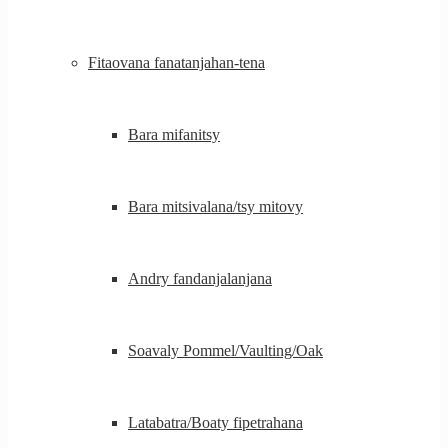
Fitaovana fanatanjahan-tena
Bara mifanitsy
Bara mitsivalana/tsy mitovy
Andry fandanjalanjana
Soavaly Pommel/Vaulting/Oak
Latabatra/Boaty fipetrahana