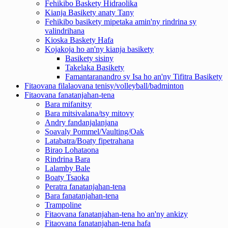
Fehikibo Baskety Hidraolika
Kianja Basikety anaty Tany
Fehikibo basikety mipetaka amin'ny rindrina sy
valindrihana
Kioska Baskety Hafa
Kojakoja ho an'ny kianja basikety
Basikety sisiny
Takelaka Basikety
Famantaranandro sy Isa ho an'ny Tifitra Basikety
Fitaovana filalaovana tenisy/volleyball/badminton
Fitaovana fanatanjahan-tena
Bara mifanitsy
Bara mitsivalana/tsy mitovy
Andry fandanjalanjana
Soavaly Pommel/Vaulting/Oak
Latabatra/Boaty fipetrahana
Birao Lohataona
Rindrina Bara
Lalamby Bale
Boaty Tsaoka
Peratra fanatanjahan-tena
Bara fanatanjahan-tena
Trampoline
Fitaovana fanatanjahan-tena ho an'ny ankizy
Fitaovana fanatanjahan-tena hafa