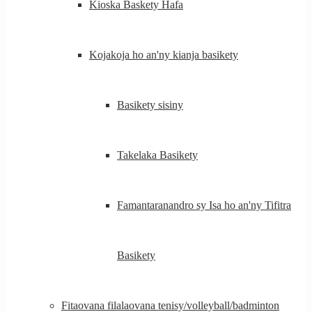
Kioska Baskety Hafa
Kojakoja ho an'ny kianja basikety
Basikety sisiny
Takelaka Basikety
Famantaranandro sy Isa ho an'ny Tifitra
Basikety
Fitaovana filalaovana tenisy/volleyball/badminton