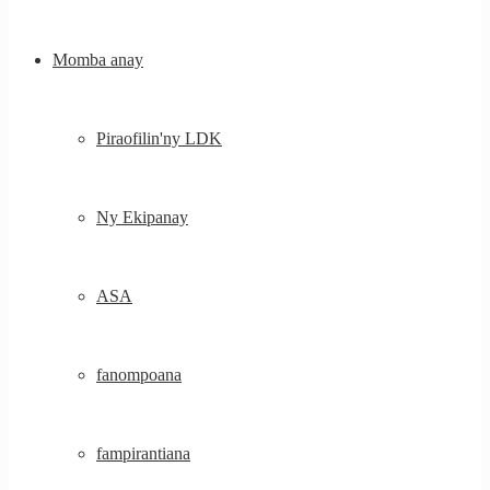
Momba anay
Piraofilin'ny LDK
Ny Ekipanay
ASA
fanompoana
fampirantiana