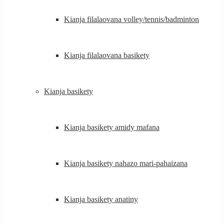
Kianja filalaovana volley/tennis/badminton
Kianja filalaovana basikety
Kianja basikety
Kianja basikety amidy mafana
Kianja basikety nahazo mari-pahaizana
Kianja basikety anatiny