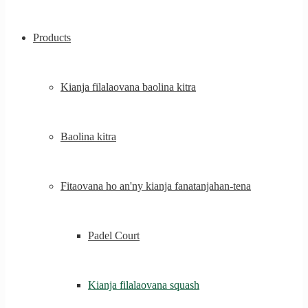
Products
Kianja filalaovana baolina kitra
Baolina kitra
Fitaovana ho an'ny kianja fanatanjahan-tena
Padel Court
Kianja filalaovana squash