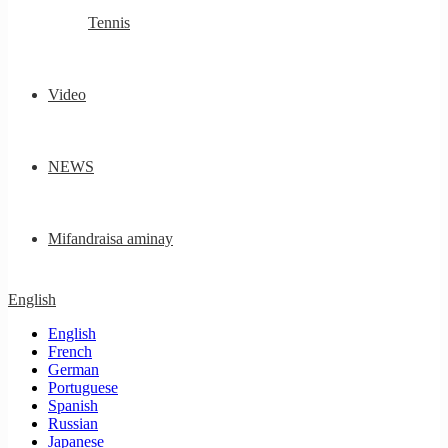
Tennis
Video
NEWS
Mifandraisa aminay
English
English
French
German
Portuguese
Spanish
Russian
Japanese