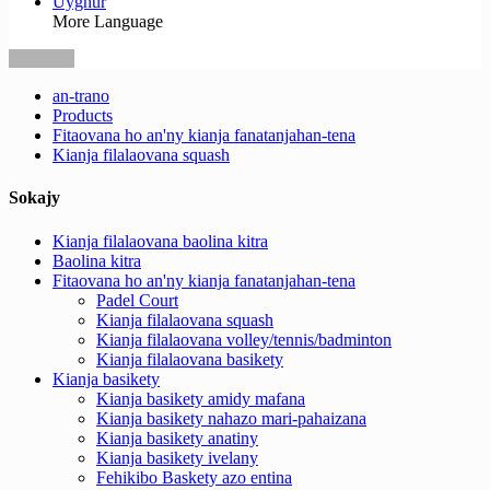
Uyghur
More Language
an-trano
Products
Fitaovana ho an'ny kianja fanatanjahan-tena
Kianja filalaovana squash
Sokajy
Kianja filalaovana baolina kitra
Baolina kitra
Fitaovana ho an'ny kianja fanatanjahan-tena
Padel Court
Kianja filalaovana squash
Kianja filalaovana volley/tennis/badminton
Kianja filalaovana basikety
Kianja basikety
Kianja basikety amidy mafana
Kianja basikety nahazo mari-pahaizana
Kianja basikety anatiny
Kianja basikety ivelany
Fehikibo Baskety azo entina