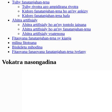
Tsihy fanatanjahan-tena
Tsihy rivotra azo ampidirana rivotra
Kidoro fanatanjahan-tena ho an'ny ankizy
Kidoro fanatanjahan-tena hafa
Ahitra artifisialy
Ahitra artifisialy ho an'ny tontolo iainana
Ahitra artifisialy ho an'ny fanatanjahan-tena
Ahitra artifisialy voatenona
Fitaovana fanatanjahan-tena sy kianja
milina fitotoana
Bisikileta mihodina
Fitaovana fanaovana fanatanjahan-tena ivelany
Vokatra nasongadina