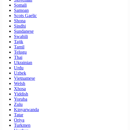
Somali
Samoan
Scots Gaelic
Shona
Sindhi
Sundanese
Swahili
Tajik
Tamil
Telugu
Thai
Ukrainian
Urdu
Uzbek
Vietnamese
Welsh
Xhosa
Yiddish
Yoruba
Zulu
Kinyarwanda
Tatar
Oriya
Turkmen