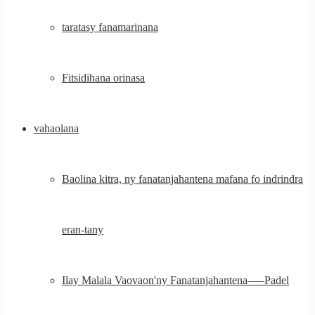
taratasy fanamarinana
Fitsidihana orinasa
vahaolana
Baolina kitra, ny fanatanjahantena mafana fo indrindra
eran-tany
Ilay Malala Vaovaon'ny Fanatanjahantena—–Padel