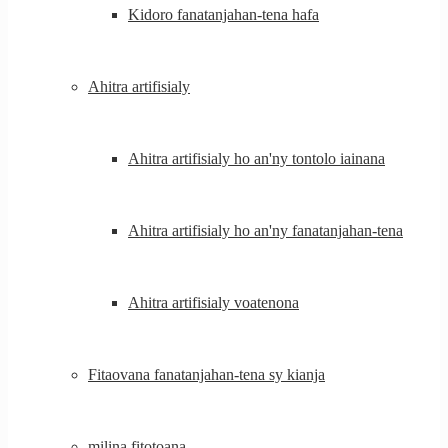
Kidoro fanatanjahan-tena hafa
Ahitra artifisialy
Ahitra artifisialy ho an'ny tontolo iainana
Ahitra artifisialy ho an'ny fanatanjahan-tena
Ahitra artifisialy voatenona
Fitaovana fanatanjahan-tena sy kianja
milina fitotoana