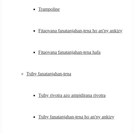
Trampoline
Fitaovana fanatanjahan-tena ho an'ny ankizy
Fitaovana fanatanjahan-tena hafa
Tsihy fanatanjahan-tena
Tsihy rivotra azo ampidirana rivotra
Tsihy fanatanjahan-tena ho an'ny ankizy