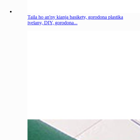
Taila ho an'ny kianja basikety, gorodona plastika
ivelany, DIY, gorodona...