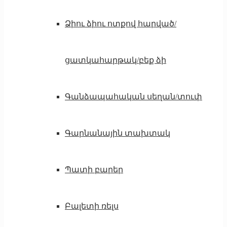
Ձիու ձիու ոտքով հարված/
ցատկահարթակ/բեք ձի
Գանձապահական սեղան/տուփ
Գարնանային տախտակ
Պատի բարեր
Բալետի ռելս