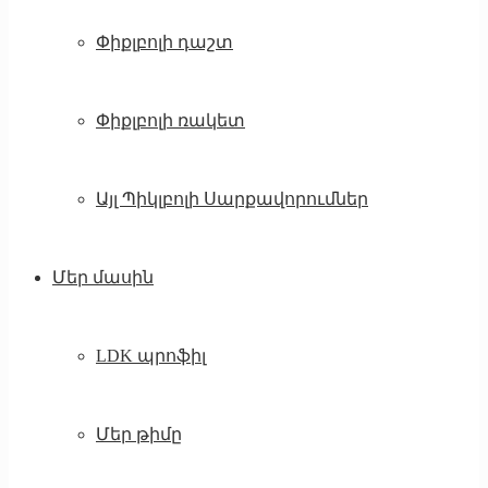
Փիքլբոլի դաշտ
Փիքլբոլի ռակետ
Այլ Պիկլբոլի Սարքավորումներ
Մեր մասին
LDK պրոֆիլ
Մեր թիմը