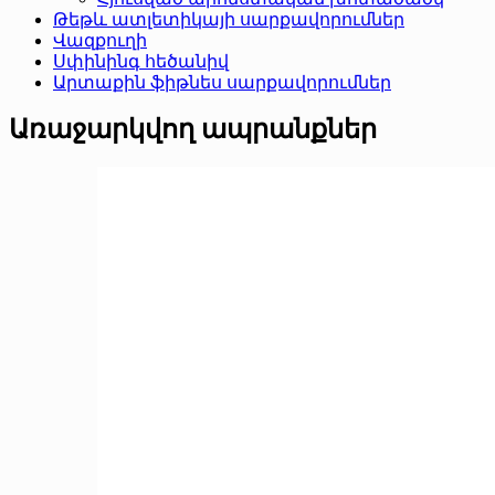
Թեթև ատլետիկայի սարքավորումներ
Վազքուղի
Սփինինգ հեծանիվ
Արտաքին ֆիթնես սարքավորումներ
Առաջարկվող ապրանքներ