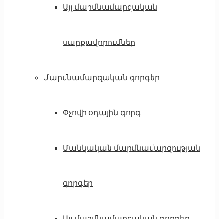
Այլ մարմնամարզական
սարքավորումներ
Մարմնամարզական գորգեր
Փչովի օդային գորգ
Մանկական մարմնամարզության
գորգեր
Այլ մարմնամարզական գորգեր