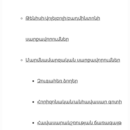
Թենիսի/վոլեյբոլի/բադմինտոնի
սարքավորումներ
Մարմնամարզական սարքավորումներ
Զուգահեռ ձողեր
Հորիզոնական/անհավասար գոտի
Հավասարակշռության ճառագայթ