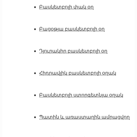
Բասկետբոլի փակ օղ
Բացօթյա բասկետբոլի օղ
Դյուրակիր բասկետբոլի օղ
Հիդրավլիկ բասկետբոլի օղակ
Բասկետբոլի ստորգետնյա օղակ
Պատին և առաստաղին ամրացվող