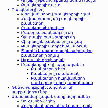
Վոլեյբոլի/թենիսի/բադմինտոնի դաշտ
Բասկետբոլի դաշտ
Բասկետբոլի օղ
Թեժ վաճառքով բասկետբոլի օղակ
Հավաստագրված բասկետբոլի
բասկետբոլ
Բասկետբոլի փակ օղ
Բացօթյա բասկետբոլի օղ
Դյուրակիր բասկետբոլի օղ
Հիդրավլիկ բասկետբոլի օղակ
Բասկետբոլի ստորգետնյա օղակ
Պատին և առաստաղին ամրացվող
բասկետբոլի օղակ
Այլ բասկետբոլի օղակ
Բասկետբոլի օղի պարագաներ
Բասկետբոլի եզր
Բասկետբոլի տախտակ
Բասկետբոլի հարվածների
ժամացույց և ցուցատախտակ
Թենիսի/վոլեյբոլի/բադմինտոնի
սարքավորումներ
Մարմնամարզական սարքավորումներ
Զուգահեռ ձողեր
Հորիզոնական/անհավասար գոտի