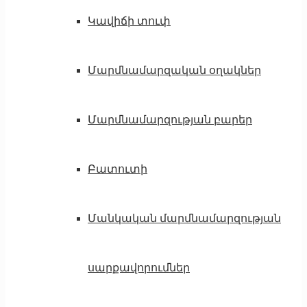
Կավիճի տուփ
Մարմնամարզական օղակներ
Մարմնամարզության բարեր
Բատուտի
Մանկական մարմնամարզության
սարքավորումներ