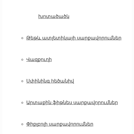
խոտածածկ
Թեթև ատլետիկայի սարքավորումներ
Վազքուղի
Սփինինգ հեծանիվ
Արտաքին ֆիթնես սարքավորումներ
Փիքլբոլի սարքավորումներ