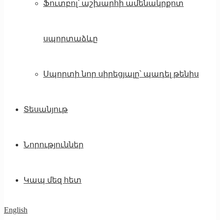
Ֆուտբոլ՝ աշխարհի ամենակրքոտ
սպորտաձևը
Սպորտի նոր սիրեցյալը՝ պադել թենիս
Տեսանյութ
Նորություններ
Կապ մեզ հետ
English