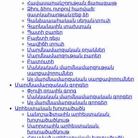
Հավասարակշռության ճառագայթ
Ձիու ձիու ոտքով հարված/
ցատկահարթակ/բեք ձի
Գանձապահական սեղան/տուփ
Գարնանային տախտակ
Պատի բարեր
Բալետի ռելս
Կավիճի տուփ
Մարմնամարզական օղակներ
Մարմնամարզության բարեր
Բատուտի
Մանկական մարմնամարզության
սարքավորումներ
Այլ մարմնամարզական սարքավորումներ
Մարմնամարզական գորգեր
Փչովի օդային գորգ
Մանկական մարմնամարզական գորգեր
Այլ մարմնամարզական գորգեր
Արհեստական ​​խոտածածկ
Լանդշաֆտային արհեստական ​​
խոտածածկույթ
Սպորտային արհեստական ​​
խոտածածկույթ
Հյուսված արհեստական ​​խոտածածկ