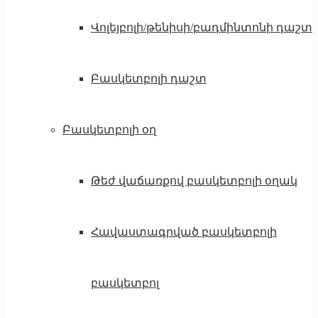
Վոլեյբոլի/թենիսի/բադմինտոնի դաշտ
Բասկետբոլի դաշտ
Բասկետբոլի օղ
Թեժ վաճառքով բասկետբոլի օղակ
Հավաստագրված բասկետբոլի
բասկետբոլ