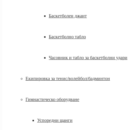
Баскетболен джант
Баскетболно табло
Часовник и табло за баскетболни удари
Екипировка за тенис/волейбол/бадминтон
Гимнастическо оборудване
Успоредни щанги