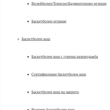
Волейболно/Тенисно/Бадминтоново игрище
Баскетболно игрище
Баскетболен кош
Баскетболен кош с гореща разпродажба
Сертифициран баскетболен кош
Баскетболен кош на закрито
Външен баскетболен кош