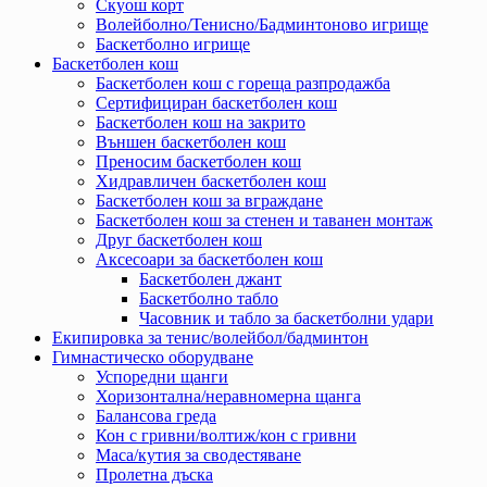
Скуош корт
Волейболно/Тенисно/Бадминтоново игрище
Баскетболно игрище
Баскетболен кош
Баскетболен кош с гореща разпродажба
Сертифициран баскетболен кош
Баскетболен кош на закрито
Външен баскетболен кош
Преносим баскетболен кош
Хидравличен баскетболен кош
Баскетболен кош за вграждане
Баскетболен кош за стенен и таванен монтаж
Друг баскетболен кош
Аксесоари за баскетболен кош
Баскетболен джант
Баскетболно табло
Часовник и табло за баскетболни удари
Екипировка за тенис/волейбол/бадминтон
Гимнастическо оборудване
Успоредни щанги
Хоризонтална/неравномерна щанга
Балансова греда
Кон с гривни/волтиж/кон с гривни
Маса/кутия за сводестяване
Пролетна дъска