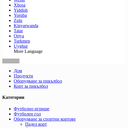
Xhosa
Yiddish
Yoruba
Zulu
Kinyarwanda
Tatar
Oriya
Turkmen
Uyghur
More Language
Дом
Продукти
Оборудване за пикълбол
Корт за пикълбол
Категории
Футболно игрище
Футболен гол
Оборудване за спортни кортове
Падел корт