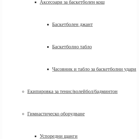
Аксесоари за баскетболен кош
Баскетболен джант
Баскетболно табло
Часовник и табло за баскетболни удари
Екипировка за тенис/волейбол/бадминтон
Гимнастическо оборудване
Успоредни щанги