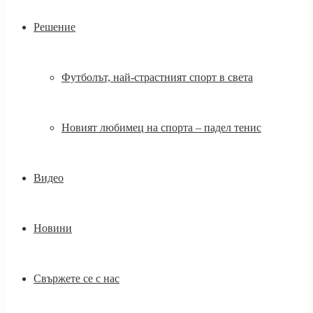
Решение
Футболът, най-страстният спорт в света
Новият любимец на спорта – падел тенис
Видео
Новини
Свържете се с нас