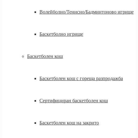
Волейболно/Тенисно/Бадминтоново игрище
Баскетболно игрище
Баскетболен кош
Баскетболен кош с гореща разпродажба
Сертифициран баскетболен кош
Баскетболен кош на закрито