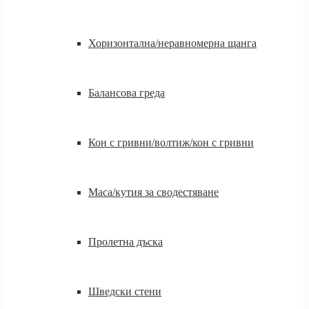
Хоризонтална/неравномерна щанга
Балансова греда
Кон с гривни/волтиж/кон с гривни
Маса/кутия за сводестяване
Пролетна дъска
Шведски стени