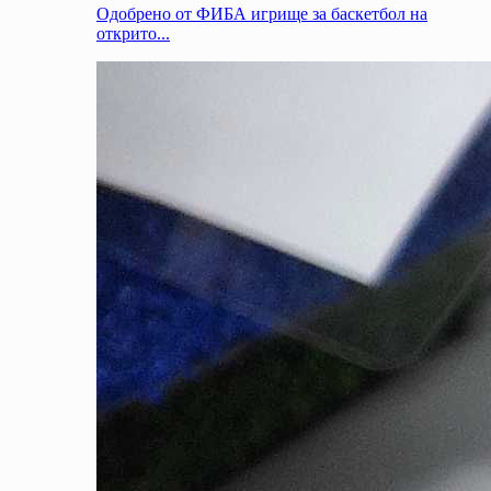
Одобрено от ФИБА игрище за баскетбол на
открито...