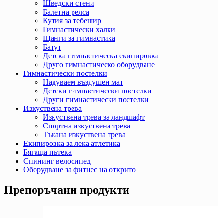
Шведски стени
Балетна релса
Кутия за тебешир
Гимнастически халки
Щанги за гимнастика
Батут
Детска гимнастическа екипировка
Друго гимнастическо оборудване
Гимнастически постелки
Надуваем въздушен мат
Детски гимнастически постелки
Други гимнастически постелки
Изкуствена трева
Изкуствена трева за ландшафт
Спортна изкуствена трева
Тъкана изкуствена трева
Екипировка за лека атлетика
Бягаща пътека
Спининг велосипед
Оборудване за фитнес на открито
Препоръчани продукти