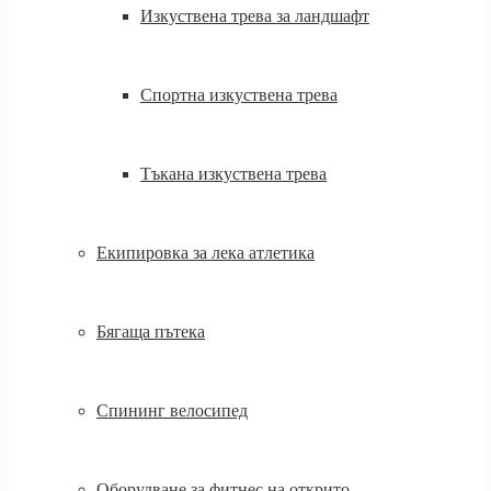
Изкуствена трева за ландшафт
Спортна изкуствена трева
Тъкана изкуствена трева
Екипировка за лека атлетика
Бягаща пътека
Спининг велосипед
Оборудване за фитнес на открито