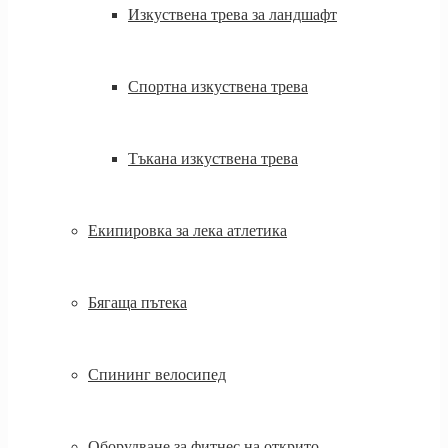
Изкуствена трева за ландшафт
Спортна изкуствена трева
Тъкана изкуствена трева
Екипировка за лека атлетика
Бягаща пътека
Спининг велосипед
Оборудване за фитнес на открито