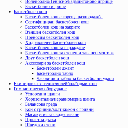
Волейболно/Тенисно/Бадминтоново игрище
Баскетболно игрище
Баскетболен кош
Баскетболен кош с гореща разпродажба
Сертифициран баскетболен кош
Баскетболен кош на закрито
Външен баскетболен кош
Преносим баскетболен кош
Хидравличен баскетболен кош
Баскетболен кош за вграждане
Баскетболен кош за стенен и таванен монтаж
Друг баскетболен кош
Аксесоари за баскетболен кош
Баскетболен джант
Баскетболно табло
Часовник и табло за баскетболни удари
Екипировка за тенис/волейбол/бадминтон
Гимнастическо оборудване
Успоредни щанги
Хоризонтална/неравномерна щанга
Балансова греда
Кон с гривни/волтиж/кон с гривни
Маса/кутия за сводестяване
Пролетна дъска
Шведски стени