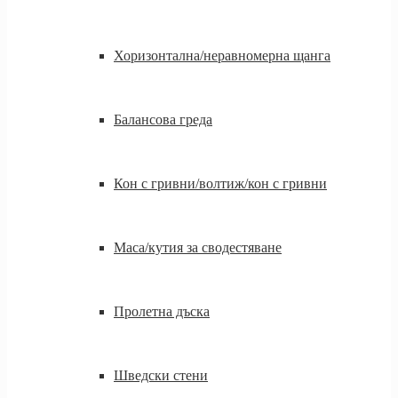
Хоризонтална/неравномерна щанга
Балансова греда
Кон с гривни/волтиж/кон с гривни
Маса/кутия за сводестяване
Пролетна дъска
Шведски стени