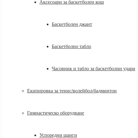
Аксесоари за баскетболен кош
Баскетболен джант
Баскетболно табло
Часовник и табло за баскетболни удари
Екипировка за тенис/волейбол/бадминтон
Гимнастическо оборудване
Успоредни щанги