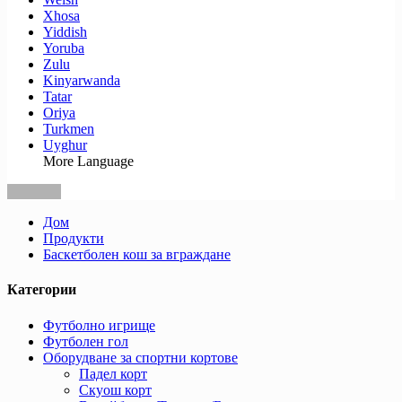
Xhosa
Yiddish
Yoruba
Zulu
Kinyarwanda
Tatar
Oriya
Turkmen
Uyghur
More Language
Дом
Продукти
Баскетболен кош за вграждане
Категории
Футболно игрище
Футболен гол
Оборудване за спортни кортове
Падел корт
Скуош корт