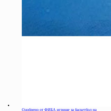
Одобрено от ФИБА игрище за баскетбол на