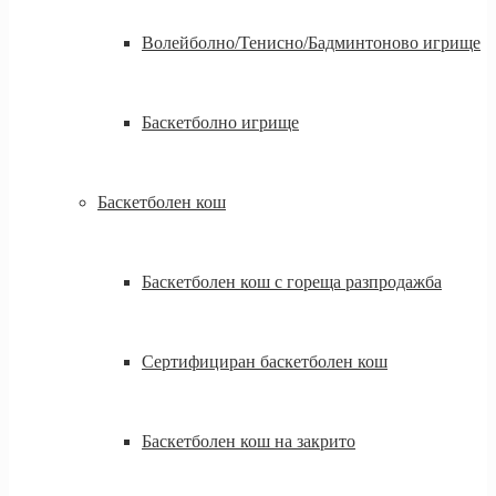
Волейболно/Тенисно/Бадминтоново игрище
Баскетболно игрище
Баскетболен кош
Баскетболен кош с гореща разпродажба
Сертифициран баскетболен кош
Баскетболен кош на закрито