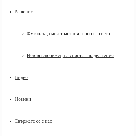
Решение
Футболът, най-страстният спорт в света
Новият любимец на спорта – падел тенис
Видео
Новини
Свържете се с нас