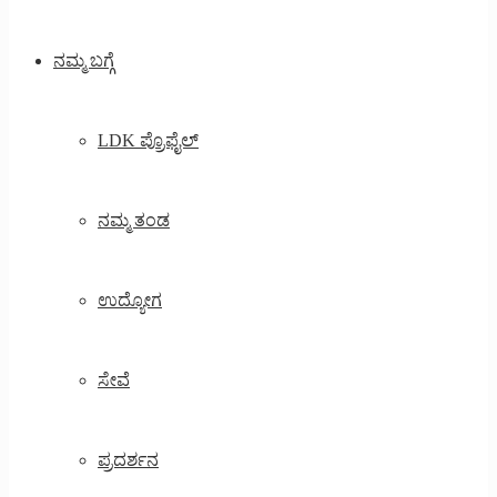
ನಮ್ಮ ಬಗ್ಗೆ
LDK ಪ್ರೊಫೈಲ್
ನಮ್ಮ ತಂಡ
ಉದ್ಯೋಗ
ಸೇವೆ
ಪ್ರದರ್ಶನ