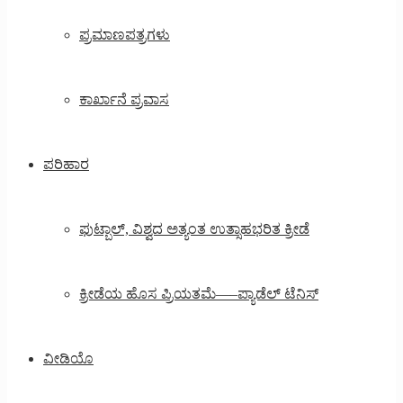
ಪ್ರಮಾಣಪತ್ರಗಳು
ಕಾರ್ಖಾನೆ ಪ್ರವಾಸ
ಪರಿಹಾರ
ಫುಟ್ಬಾಲ್, ವಿಶ್ವದ ಅತ್ಯಂತ ಉತ್ಸಾಹಭರಿತ ಕ್ರೀಡೆ
ಕ್ರೀಡೆಯ ಹೊಸ ಪ್ರಿಯತಮೆ—–ಪ್ಯಾಡೆಲ್ ಟೆನಿಸ್
ವೀಡಿಯೊ