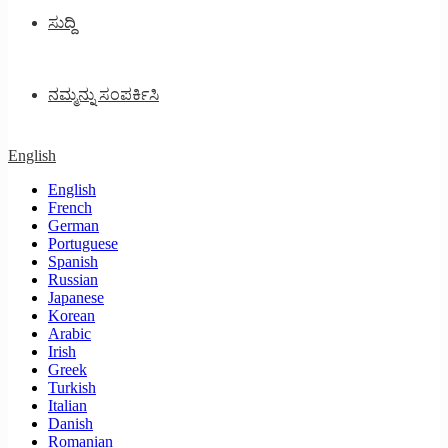
ಸುದ್ದಿ
ನಮ್ಮನ್ನು ಸಂಪರ್ಕಿಸಿ
English
English
French
German
Portuguese
Spanish
Russian
Japanese
Korean
Arabic
Irish
Greek
Turkish
Italian
Danish
Romanian