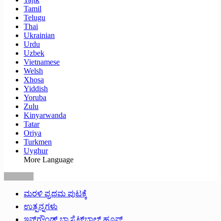
Tamil
Telugu
Thai
Ukrainian
Urdu
Uzbek
Vietnamese
Welsh
Xhosa
Yiddish
Yoruba
Zulu
Kinyarwanda
Tatar
Oriya
Turkmen
Uyghur
More Language
ಮರಳಿ ಪ್ರಥಮ ಪುಟಕ್ಕೆ
ಉತ್ಪನ್ನಗಳು
ಇನ್‌ಗ್ರೌಂಡ್ ಬ್ಯಾಸ್ಕೆಟ್‌ಬಾಲ್ ಹೂಪ್