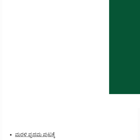
ಮರಳಿ ಪ್ರಥಮ ಪುಟಕ್ಕೆ