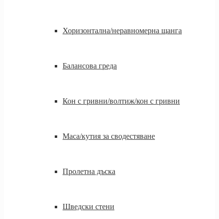
Хоризонтална/неравномерна щанга
Балансова греда
Кон с гривни/волтиж/кон с гривни
Маса/кутия за сводестяване
Пролетна дъска
Шведски стени