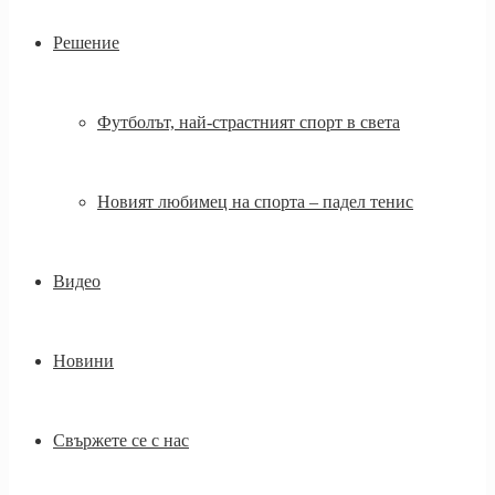
Решение
Футболът, най-страстният спорт в света
Новият любимец на спорта – падел тенис
Видео
Новини
Свържете се с нас