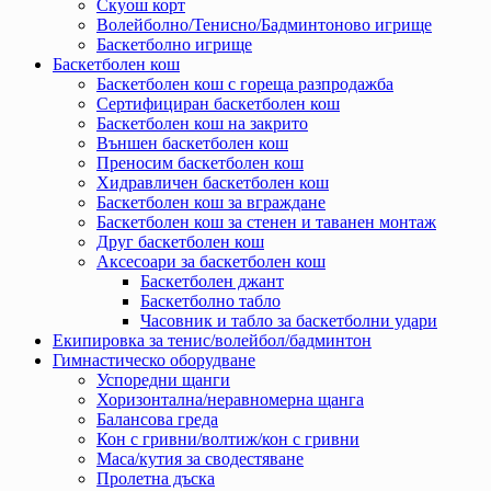
Скуош корт
Волейболно/Тенисно/Бадминтоново игрище
Баскетболно игрище
Баскетболен кош
Баскетболен кош с гореща разпродажба
Сертифициран баскетболен кош
Баскетболен кош на закрито
Външен баскетболен кош
Преносим баскетболен кош
Хидравличен баскетболен кош
Баскетболен кош за вграждане
Баскетболен кош за стенен и таванен монтаж
Друг баскетболен кош
Аксесоари за баскетболен кош
Баскетболен джант
Баскетболно табло
Часовник и табло за баскетболни удари
Екипировка за тенис/волейбол/бадминтон
Гимнастическо оборудване
Успоредни щанги
Хоризонтална/неравномерна щанга
Балансова греда
Кон с гривни/волтиж/кон с гривни
Маса/кутия за сводестяване
Пролетна дъска