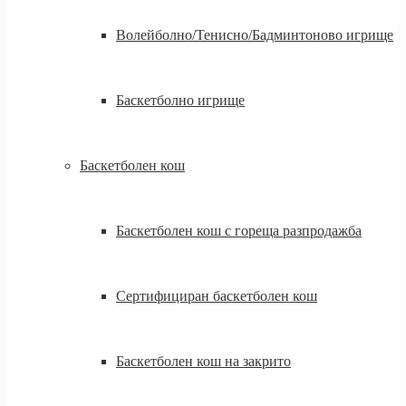
Волейболно/Тенисно/Бадминтоново игрище
Баскетболно игрище
Баскетболен кош
Баскетболен кош с гореща разпродажба
Сертифициран баскетболен кош
Баскетболен кош на закрито