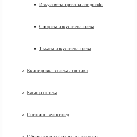
Изкуствена трева за ландшафт
Спортна изкуствена трева
Тъкана изкуствена трева
Екипировка за лека атлетика
Бягаща пътека
Спининг велосипед
Оборудване за фитнес на открито