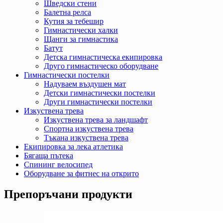
Шведски стени
Балетна релса
Кутия за тебешир
Гимнастически халки
Щанги за гимнастика
Батут
Детска гимнастическа екипировка
Друго гимнастическо оборудване
Гимнастически постелки
Надуваем въздушен мат
Детски гимнастически постелки
Други гимнастически постелки
Изкуствена трева
Изкуствена трева за ландшафт
Спортна изкуствена трева
Тъкана изкуствена трева
Екипировка за лека атлетика
Бягаща пътека
Спининг велосипед
Оборудване за фитнес на открито
Препоръчани продукти