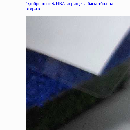
Одобрено от ФИБА игрище за баскетбол на
открито...