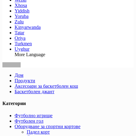
Xhosa
Yiddish
Yoruba
Zulu
Kinyarwanda
Tatar
Oriya
Turkmen
Uyghur
More Language
Дом
Продукти
Аксесоари за баскетболен кош
Баскетболен джант
Категории
Футболно игрище
Футболен гол
Оборудване за спортни кортове
Падел корт