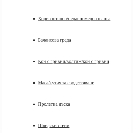
Хоризонтална/неравномерна щанга
Балансова греда
Кон с гривни/волтиж/кон с гривни
Маса/кутия за сводестяване
Пролетна дъска
Шведски стени