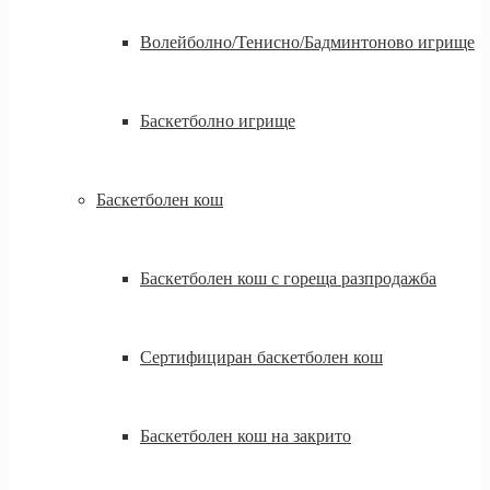
Волейболно/Тенисно/Бадминтоново игрище
Баскетболно игрище
Баскетболен кош
Баскетболен кош с гореща разпродажба
Сертифициран баскетболен кош
Баскетболен кош на закрито