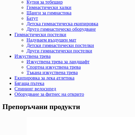
Кутия за тебешир
Гимнастически халки
Щанги за гимнастика
Батут
Детска гимнастическа екипировка
Друго гимнастическо оборудване
Гимнастически постелки
Надуваем въздушен мат
Детски гимнастически постелки
Други гимнастически постелки
Изкуствена трева
Изкуствена трева за ландшафт
Спортна изкуствена трева
Тъкана изкуствена трева
Екипировка за лека атлетика
Бягаща пътека
Спининг велосипед
Оборудване за фитнес на открито
Препоръчани продукти