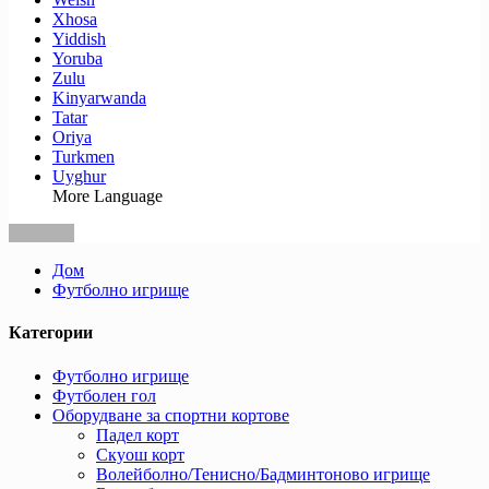
Xhosa
Yiddish
Yoruba
Zulu
Kinyarwanda
Tatar
Oriya
Turkmen
Uyghur
More Language
Дом
Футболно игрище
Категории
Футболно игрище
Футболен гол
Оборудване за спортни кортове
Падел корт
Скуош корт
Волейболно/Тенисно/Бадминтоново игрище