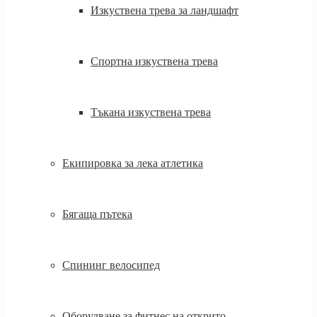
Изкуствена трева за ландшафт
Спортна изкуствена трева
Тъкана изкуствена трева
Екипировка за лека атлетика
Бягаща пътека
Спининг велосипед
Оборудване за фитнес на открито