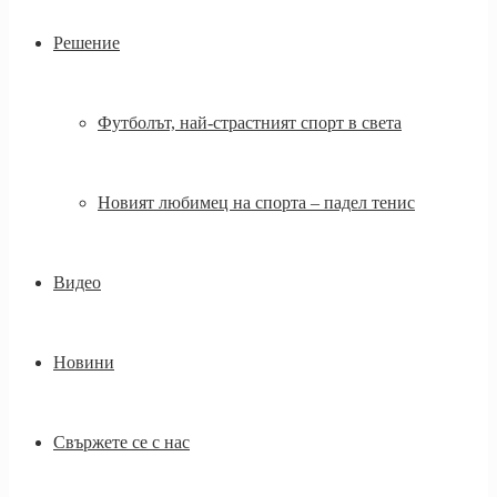
Решение
Футболът, най-страстният спорт в света
Новият любимец на спорта – падел тенис
Видео
Новини
Свържете се с нас