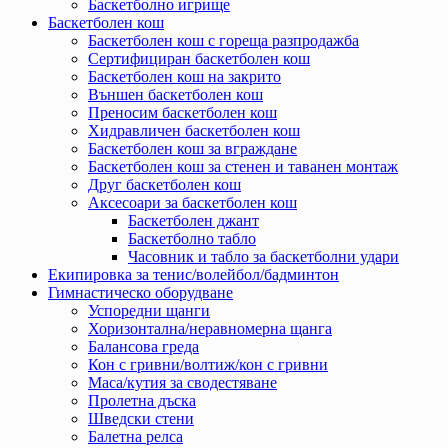
Баскетболно игрище
Баскетболен кош
Баскетболен кош с гореща разпродажба
Сертифициран баскетболен кош
Баскетболен кош на закрито
Външен баскетболен кош
Преносим баскетболен кош
Хидравличен баскетболен кош
Баскетболен кош за вграждане
Баскетболен кош за стенен и таванен монтаж
Друг баскетболен кош
Аксесоари за баскетболен кош
Баскетболен джант
Баскетболно табло
Часовник и табло за баскетболни удари
Екипировка за тенис/волейбол/бадминтон
Гимнастическо оборудване
Успоредни щанги
Хоризонтална/неравномерна щанга
Балансова греда
Кон с гривни/волтиж/кон с гривни
Маса/кутия за сводестяване
Пролетна дъска
Шведски стени
Балетна релса