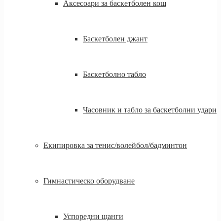
Аксесоари за баскетболен кош
Баскетболен джант
Баскетболно табло
Часовник и табло за баскетболни удари
Екипировка за тенис/волейбол/бадминтон
Гимнастическо оборудване
Успоредни щанги