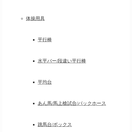
体操用具
平行棒
水平バー/段違い平行棒
平均台
あん馬/馬上槍試合/バックホース
跳馬台/ボックス