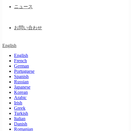
ニュース
お問い合わせ
English
English
French
German
Portuguese
Spanish
Russian
Japanese
Korean
Arabic
Irish
Greek
Turkish
Italian
Danish
Romanian