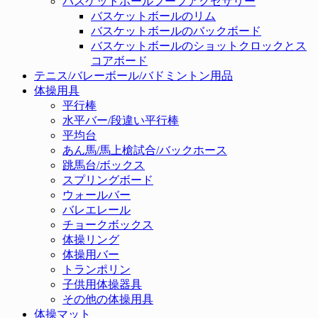
バスケットボールフープアクセサリー
バスケットボールのリム
バスケットボールのバックボード
バスケットボールのショットクロックとス
コアボード
テニス/バレーボール/バドミントン用品
体操用具
平行棒
水平バー/段違い平行棒
平均台
あん馬/馬上槍試合/バックホース
跳馬台/ボックス
スプリングボード
ウォールバー
バレエレール
チョークボックス
体操リング
体操用バー
トランポリン
子供用体操器具
その他の体操用具
体操マット