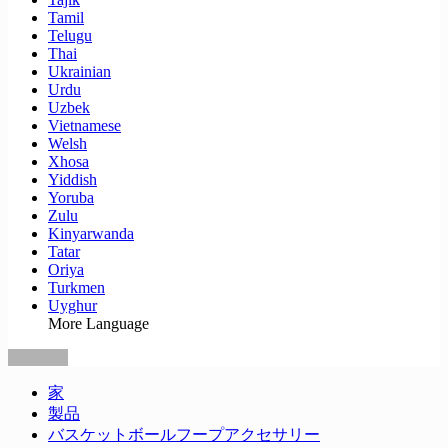
Tamil
Telugu
Thai
Ukrainian
Urdu
Uzbek
Vietnamese
Welsh
Xhosa
Yiddish
Yoruba
Zulu
Kinyarwanda
Tatar
Oriya
Turkmen
Uyghur
More Language
家
製品
バスケットボールフープアクセサリー