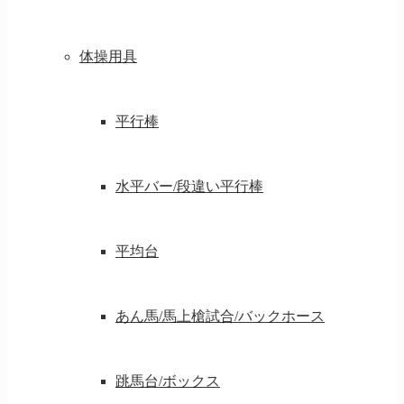
体操用具
平行棒
水平バー/段違い平行棒
平均台
あん馬/馬上槍試合/バックホース
跳馬台/ボックス