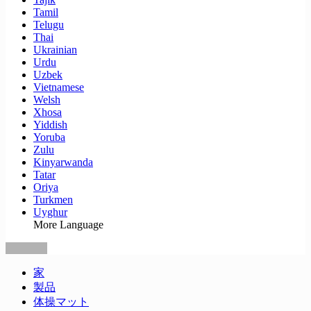
Tamil
Telugu
Thai
Ukrainian
Urdu
Uzbek
Vietnamese
Welsh
Xhosa
Yiddish
Yoruba
Zulu
Kinyarwanda
Tatar
Oriya
Turkmen
Uyghur
More Language
家
製品
体操マット