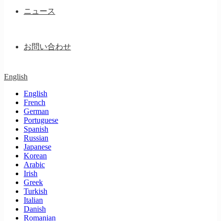
ニュース
お問い合わせ
English
English
French
German
Portuguese
Spanish
Russian
Japanese
Korean
Arabic
Irish
Greek
Turkish
Italian
Danish
Romanian