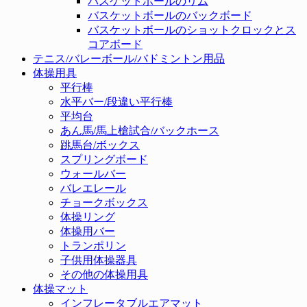
バスケットボールのリム
バスケットボールのバックボード
バスケットボールのショットクロックとス
コアボード
テニス/バレーボール/バドミントン用品
体操用具
平行棒
水平バー/段違い平行棒
平均台
あん馬/馬上槍試合/バックホース
跳馬台/ボックス
スプリングボード
ウォールバー
バレエレール
チョークボックス
体操リング
体操用バー
トランポリン
子供用体操器具
その他の体操用具
体操マット
インフレータブルエアマット