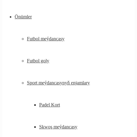
Önümler
Futbol meýdançasy
Futbol goly
Sport meýdançasynyň enjamlary
Padel Kort
Skwoş meýdançasy