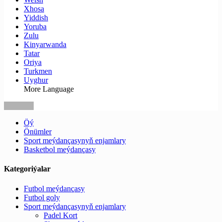
Xhosa
Yiddish
Yoruba
Zulu
Kinyarwanda
Tatar
Oriya
Turkmen
Uyghur
More Language
Öý
Önümler
Sport meýdançasynyň enjamlary
Basketbol meýdançasy
Kategoriýalar
Futbol meýdançasy
Futbol goly
Sport meýdançasynyň enjamlary
Padel Kort