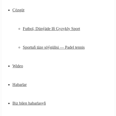
Çözgüt
Futbol, ​​Dünýäde Iň Gyzykly Sport
Sportuň täze söýgülisi — Padel tennis
Wideo
Habarlar
Biz bilen habarlaşyň