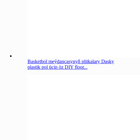
Basketbol meýdançasynyň plitkalary Daşky
plastik pol üçin öz DIY floor...