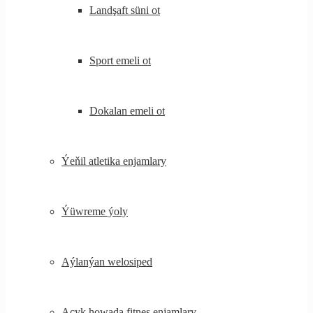
Landşaft süni ot
Sport emeli ot
Dokalan emeli ot
Ýeňil atletika enjamlary
Ýüwreme ýoly
Aýlanýan welosiped
Açyk howada fitnes enjamlary