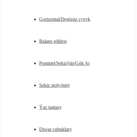
Gorizontal/Degişsiz çyzyk
Balans şöhlesi
Pommel/Sekizýän/Gök At
Sekiz stoly/guty
Ýaz tagtasy
Diwar çubuklary