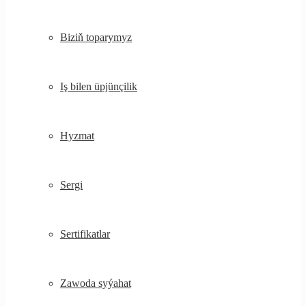
Biziň toparymyz
Iş bilen üpjünçilik
Hyzmat
Sergi
Sertifikatlar
Zawoda syýahat