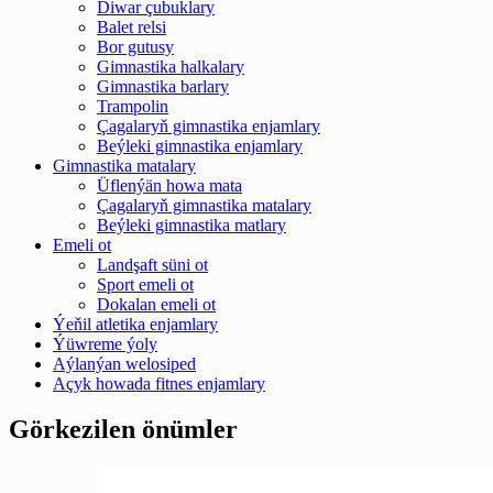
Diwar çubuklary
Balet relsi
Bor gutusy
Gimnastika halkalary
Gimnastika barlary
Trampolin
Çagalaryň gimnastika enjamlary
Beýleki gimnastika enjamlary
Gimnastika matalary
Üflenýän howa mata
Çagalaryň gimnastika matalary
Beýleki gimnastika matlary
Emeli ot
Landşaft süni ot
Sport emeli ot
Dokalan emeli ot
Ýeňil atletika enjamlary
Ýüwreme ýoly
Aýlanýan welosiped
Açyk howada fitnes enjamlary
Görkezilen önümler