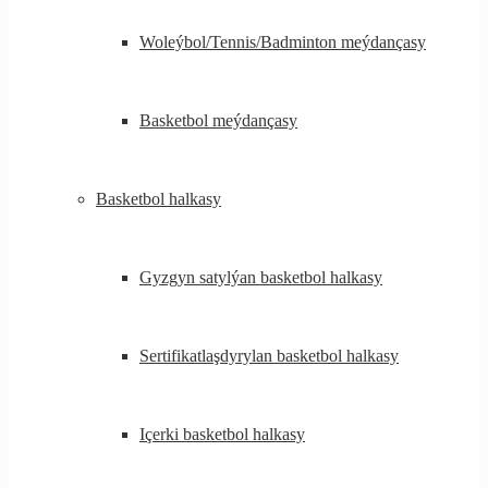
Woleýbol/Tennis/Badminton meýdançasy
Basketbol meýdançasy
Basketbol halkasy
Gyzgyn satylýan basketbol halkasy
Sertifikatlaşdyrylan basketbol halkasy
Içerki basketbol halkasy