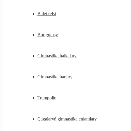
Balet relsi
Bor gutusy
Gimnastika halkalary
Gimnastika barlary
Trampolin
Çagalaryň gimnastika enjamlary