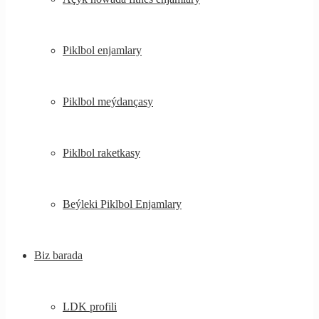
Piklbol enjamlary
Piklbol meýdançasy
Piklbol raketkasy
Beýleki Piklbol Enjamlary
Biz barada
LDK profili