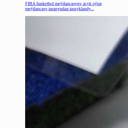
FIBA basketbol meýdançasyny açyk oýun
meýdançasy tarapyndan tassyklandy...