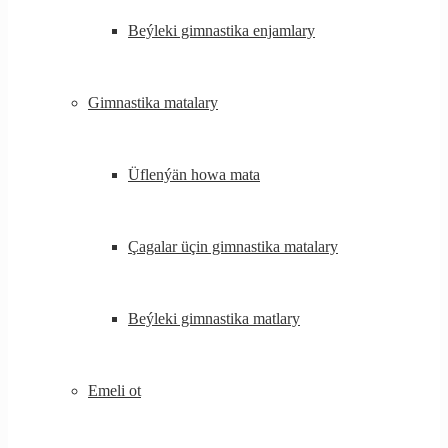
Beýleki gimnastika enjamlary
Gimnastika matalary
Üflenýän howa mata
Çagalar üçin gimnastika matalary
Beýleki gimnastika matlary
Emeli ot