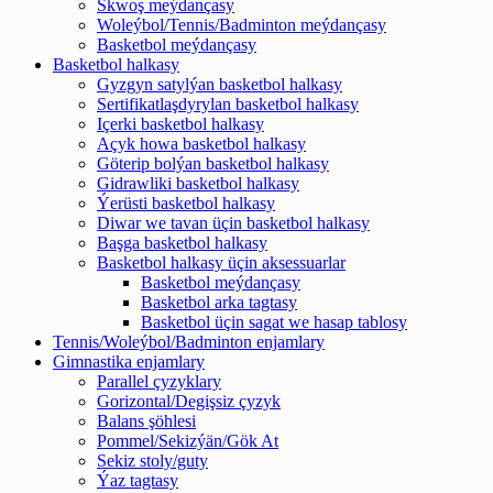
Skwoş meýdançasy
Woleýbol/Tennis/Badminton meýdançasy
Basketbol meýdançasy
Basketbol halkasy
Gyzgyn satylýan basketbol halkasy
Sertifikatlaşdyrylan basketbol halkasy
Içerki basketbol halkasy
Açyk howa basketbol halkasy
Göterip bolýan basketbol halkasy
Gidrawliki basketbol halkasy
Ýerüsti basketbol halkasy
Diwar we tavan üçin basketbol halkasy
Başga basketbol halkasy
Basketbol halkasy üçin aksessuarlar
Basketbol meýdançasy
Basketbol arka tagtasy
Basketbol üçin sagat we hasap tablosy
Tennis/Woleýbol/Badminton enjamlary
Gimnastika enjamlary
Parallel çyzyklary
Gorizontal/Degişsiz çyzyk
Balans şöhlesi
Pommel/Sekizýän/Gök At
Sekiz stoly/guty
Ýaz tagtasy