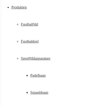
Produkten
Fuotbalfjild
Fuotbaldoel
Sportfjildapparatuer
Padelbaan
Squashbaan