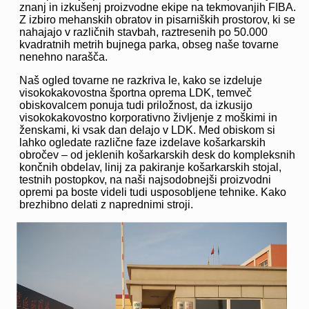
znanj in izkušenj proizvodne ekipe na tekmovanjih FIBA.
Z izbiro mehanskih obratov in pisarniških prostorov, ki se
nahajajo v različnih stavbah, raztresenih po 50.000
kvadratnih metrih bujnega parka, obseg naše tovarne
nenehno narašča.
Naš ogled tovarne ne razkriva le, kako se izdeluje
visokokakovostna športna oprema LDK, temveč
obiskovalcem ponuja tudi priložnost, da izkusijo
visokokakovostno korporativno življenje z moškimi in
ženskami, ki vsak dan delajo v LDK. Med obiskom si
lahko ogledate različne faze izdelave košarkarskih
obročev – od jeklenih košarkarskih desk do kompleksnih
končnih obdelav, linij za pakiranje košarkarskih stojal,
testnih postopkov, na naši najsodobnejši proizvodni
opremi pa boste videli tudi usposobljene tehnike. Kako
brezhibno delati z naprednimi stroji.