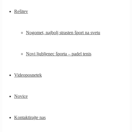
Rešitev
Nogomet, najbolj strasten šport na svetu
Novi ljubljenec športa – padel tenis
Videoposnetek
Novice
Kontaktirajte nas