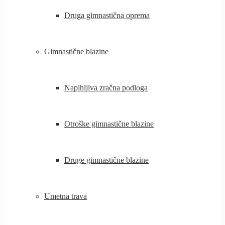
Druga gimnastična oprema
Gimnastične blazine
Napihljiva zračna podloga
Otroške gimnastične blazine
Druge gimnastične blazine
Umetna trava