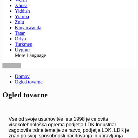
Xhosa
Yiddish
Yoruba
Zulu
Kinyarwanda
Tatar
Oriya
Turkmen
Uyghur
More Language
Domov
Ogled tovarne
Ogled tovarne
Vse od svoje ustanovitve leta 1998 je celovita
visokotehnološka oprema podjetja LDK Industrial
zagotovila trdne temelje za razvoj podjetja LDK. LDK je
znan po svoji sposobnosti načrtovanja in upravljanja