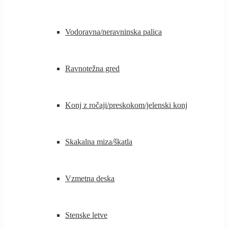
Vodoravna/neravninska palica
Ravnotežna gred
Konj z ročaji/preskokom/jelenski konj
Skakalna miza/škatla
Vzmetna deska
Stenske letve