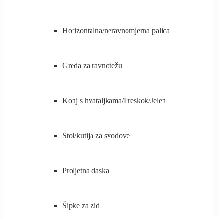
Horizontalna/neravnomjerna palica
Greda za ravnotežu
Konj s hvataljkama/Preskok/Jelen
Stol/kutija za svodove
Proljetna daska
Šipke za zid