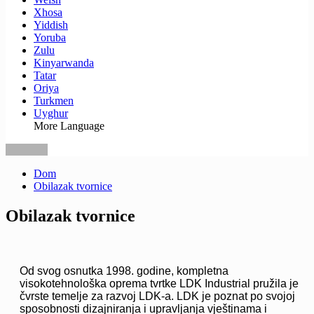
Xhosa
Yiddish
Yoruba
Zulu
Kinyarwanda
Tatar
Oriya
Turkmen
Uyghur
More Language
Dom
Obilazak tvornice
Obilazak tvornice
Od svog osnutka 1998. godine, kompletna
visokotehnološka oprema tvrtke LDK Industrial pružila je
čvrste temelje za razvoj LDK-a. LDK je poznat po svojoj
sposobnosti dizajniranja i upravljanja vještinama i