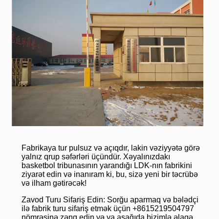
Fabrikaya tur pulsuz və açıqdır, lakin vəziyyətə görə
yalnız qrup səfərləri üçündür. Xəyalınızdakı
basketbol tribunasının yarandığı LDK-nın fabrikini
ziyarət edin və inanıram ki, bu, sizə yeni bir təcrübə
və ilham gətirəcək!
Zavod Turu Sifariş Edin: Sorğu aparmaq və bələdçi
ilə fabrik turu sifariş etmək üçün +8615219504797
nömrəsinə zəng edin və ya aşağıda bizimlə əlaqə