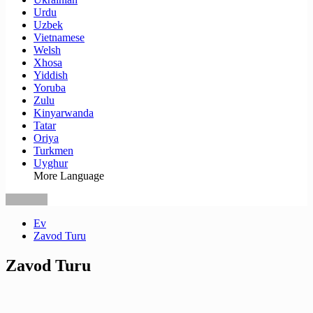
Urdu
Uzbek
Vietnamese
Welsh
Xhosa
Yiddish
Yoruba
Zulu
Kinyarwanda
Tatar
Oriya
Turkmen
Uyghur
More Language
Ev
Zavod Turu
Zavod Turu