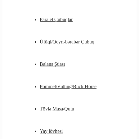
Paralel Çubuqlar
Üfüqi/Qeyri-bərabər Çubuq
Balans Şüası
Pommel/Vulting/Buck Horse
Tövlə Masa/Qutu
Yay lövhəsi