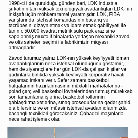
1998-ci ildə qurulduğu gündən bəri, LDK Industrial
şirkətinin tam yüksək texnologiyalı avadanlıqları LDK-nın
inkişafı üçün möhkəm təməl yaratmışdır. LDK, FIBA ​​
yarışlarında istehsal komandasının bacarıq və
təcrübəsini dizayn etmək və idarə etmək qabiliyyəti ilə
tanınır. 50.000 kvadrat metrlik sulu park ərazisinə
səpələnmiş müxtəlif binalarda yerləşən mexaniki zavod
və ofis sahələri seçimi ilə fabrikimizin miqyası
artmaqdadır.
Zavod turumuz yalnız LDK-nın yüksək keyfiyyətli idman
avadanlıqlarının necə istehsal olunduğunu göstərmir,
həm də ziyarətçilərə hər gün LDK-da çalışan kişilər və
qadınlarla birlikdə yüksək keyfiyyətli korporativ həyatı
yaşamaq imkanı verir. Səfər zamanı basketbol
halqalarının hazırlanmasının müxtəlif mərhələlərinə -
polad çərçivəli basketbol lövhələrindən tutmuş mürəkkəb
son tamamlama işlərinə, basketbol rəflərinin
qablaşdırma xətlərinə, sınaq prosedurlarına qədər şahid
ola bilərsiniz və ən müasir istehsal avadanlıqlarımızda
bacarıqlı texnikləri görəcəksiniz. Qabaqcıl maşınlarla
necə rahat işləmək olar.