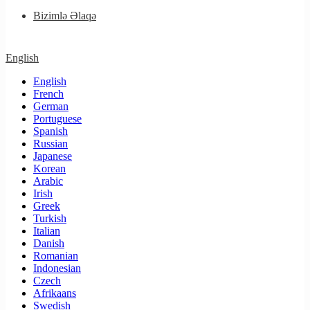
Bizimlə Əlaqə
English
English
French
German
Portuguese
Spanish
Russian
Japanese
Korean
Arabic
Irish
Greek
Turkish
Italian
Danish
Romanian
Indonesian
Czech
Afrikaans
Swedish