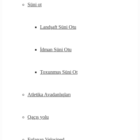
Süni ot
Landşaft Süni Otu
İdman Süni Otu
Toxunmuş Süni Ot
Atletika Avadanlıqları
Qaçış yolu
Fırlanan Velosiped