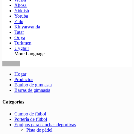
Xhosa
Yiddish
Yoruba
Zulu
Kinyarwanda
Tatar
Oriya
Turkmen
Uyghur
More Language
Hogar
Productos
Equipo de gimnasia
Barras de gimnasia
Categorías
Campo de fútbol
Portería de fútbol
Equipos para canchas deportivas
Pista de pádel