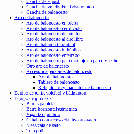
Cancha de squash
Cancha de voleibol/tenis/bádminton
Cancha de baloncesto
Aro de baloncesto
Aro de baloncesto en oferta
Aro de baloncesto certificado
Aro de baloncesto de interior
Aro de baloncesto al aire libre
Aro de baloncesto portátil
Aro de baloncesto hidráulico
Aro de baloncesto enterrado
Aro de baloncesto para montaje en pared y techo
Otro aro de baloncesto
Accesorios para aros de baloncesto
Aro de baloncesto
Tablero de baloncesto
Reloj de tiro y marcador de baloncesto
Equipo de tenis, voleibol y bádminton
Equipo de gimnasia
Barras paralelas
Barra horizontal/asimétrica
Viga de equilibrio
Caballo con arcos/volante/corcovado
Mesa/caja de salto
Trampolín