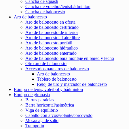
Cancha de squash
Cancha de voleibol/tenis/bádminton
Cancha de baloncesto
Aro de baloncesto
Aro de baloncesto en oferta
Aro de baloncesto certificado
Aro de baloncesto de interior
Aro de baloncesto al aire libre
Aro de baloncesto portátil
Aro de baloncesto hidráulico
Aro de baloncesto enterrado
Aro de baloncesto para montaje en pared y techo
Otro aro de baloncesto
Accesorios para aros de baloncesto
Aro de baloncesto
Tablero de baloncesto
Reloj de tiro y marcador de baloncesto
Equipo de tenis, voleibol y bádminton
Equipo de gimnasia
Barras paralelas
Barra horizontal/asimétrica
Viga de equilibrio
Caballo con arcos/volante/corcovado
Mesa/caja de salto
Trampolín