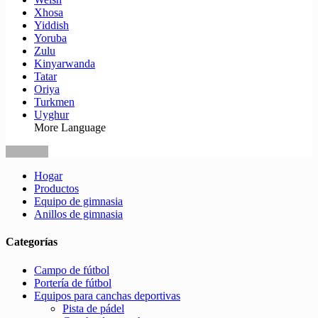
Xhosa
Yiddish
Yoruba
Zulu
Kinyarwanda
Tatar
Oriya
Turkmen
Uyghur
More Language
Hogar
Productos
Equipo de gimnasia
Anillos de gimnasia
Categorías
Campo de fútbol
Portería de fútbol
Equipos para canchas deportivas
Pista de pádel