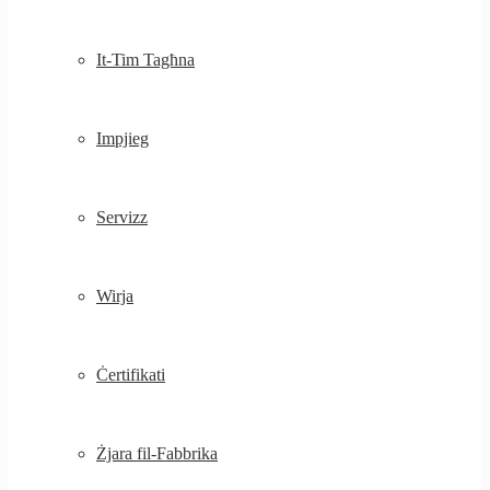
It-Tim Tagħna
Impjieg
Servizz
Wirja
Ċertifikati
Żjara fil-Fabbrika