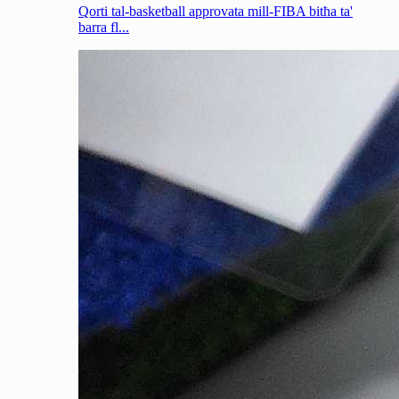
Qorti tal-basketball approvata mill-FIBA bitħa ta'
barra fl...