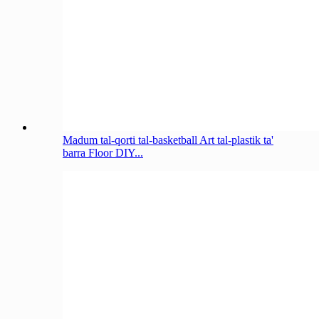
Madum tal-qorti tal-basketball Art tal-plastik ta'
barra Floor DIY...