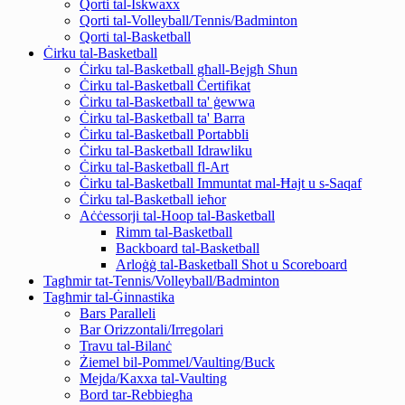
Qorti tal-Iskwaxx
Qorti tal-Volleyball/Tennis/Badminton
Qorti tal-Basketball
Ċirku tal-Basketball
Ċirku tal-Basketball għall-Bejgħ Sħun
Ċirku tal-Basketball Ċertifikat
Ċirku tal-Basketball ta' ġewwa
Ċirku tal-Basketball ta' Barra
Ċirku tal-Basketball Portabbli
Ċirku tal-Basketball Idrawliku
Ċirku tal-Basketball fl-Art
Ċirku tal-Basketball Immuntat mal-Ħajt u s-Saqaf
Ċirku tal-Basketball ieħor
Aċċessorji tal-Hoop tal-Basketball
Rimm tal-Basketball
Backboard tal-Basketball
Arloġġ tal-Basketball Shot u Scoreboard
Tagħmir tat-Tennis/Volleyball/Badminton
Tagħmir tal-Ġinnastika
Bars Paralleli
Bar Orizzontali/Irregolari
Travu tal-Bilanċ
Żiemel bil-Pommel/Vaulting/Buck
Mejda/Kaxxa tal-Vaulting
Bord tar-Rebbiegħa