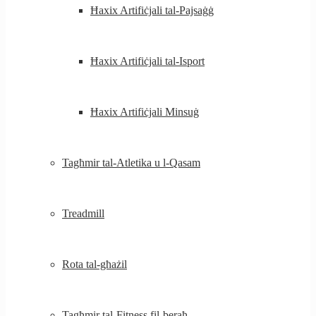
Ħaxix Artifiċjali tal-Pajsaġġ
Ħaxix Artifiċjali tal-Isport
Ħaxix Artifiċjali Minsuġ
Tagħmir tal-Atletika u l-Qasam
Treadmill
Rota tal-għażil
Tagħmir tal-Fitness fil-beraħ