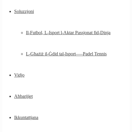
Soluzzjoni
Il-Futbol, ​​L-Isport l-Aktar Passjonat fid-Dinja
L-Għażiż il-Ġdid tal-Isport—–Padel Tennis
Vidjo
Aħbarijiet
Ikkuntattjana