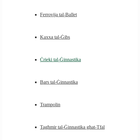
Ferrovija tal-Ballet
Kaxxa tal-Ġibs
Ċrieki tal-Ġinnastika
Bars tal-Ġinnastika
Trampolin
Tagħmir tal-Ġinnastika għat-Tfal