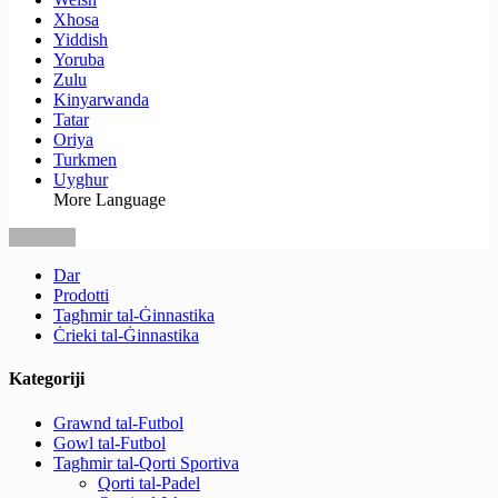
Xhosa
Yiddish
Yoruba
Zulu
Kinyarwanda
Tatar
Oriya
Turkmen
Uyghur
More Language
Dar
Prodotti
Tagħmir tal-Ġinnastika
Ċrieki tal-Ġinnastika
Kategoriji
Grawnd tal-Futbol
Gowl tal-Futbol
Tagħmir tal-Qorti Sportiva
Qorti tal-Padel