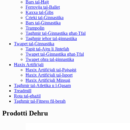
Bars tal-Ħajt
Ferrovija tal-Ballet
Kaxxa tal-Ġibs
Ċrieki tal-Ġinnastika
Bars tal-Ġinnastika
Trampolin
Tagħmir tal-Ġinnastika għat-Tfal
Tagħmir ieħor tal-ġinnastika
Twapet tal-Ġinnastika
Tapit tal-Ajru li Jintefaħ
Twapet tal-Ġinnastika għat-Tfal
Twapet oħra tal-ġinnastika
Ħaxix Artifiċjali
Ħaxix Artifiċjali tal-Pajsaġġ
Ħaxix Artifiċjali tal-Isport
Ħaxix Artifiċjali Minsuġ
Tagħmir tal-Atletika u l-Qasam
Treadmill
Rota tal-għażil
Tagħmir tal-Fitness fil-beraħ
Prodotti Dehru