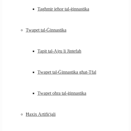
Tagħmir ieħor tal-ġinnastika
Twapet tal-Ġinnastika
Tapit tal-Ajru li Jintefaħ
Twapet tal-Ġinnastika għat-Tfal
Twapet oħra tal-ġinnastika
Ħaxix Artifiċjali