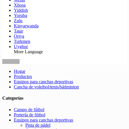
Xhosa
Yiddish
Yoruba
Zulu
Kinyarwanda
Tatar
Oriya
Turkmen
Uyghur
More Language
Hogar
Productos
Equipos para canchas deportivas
Cancha de voleibol/tenis/bádminton
Categorías
Campo de fútbol
Portería de fútbol
Equipos para canchas deportivas
Pista de pádel