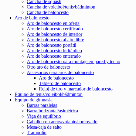
Cancha de squash
Cancha de voleibol/tenis/bádminton
Cancha de baloncesto
Aro de baloncesto
Aro de baloncesto en oferta
Aro de baloncesto certificado
Aro de baloncesto de interior
Aro de baloncesto al aire libre
Aro de baloncesto portátil
Aro de baloncesto hidráulico
Aro de baloncesto enterrado
Aro de baloncesto para montaje en pared y techo
Otro aro de baloncesto
Accesorios para aros de baloncesto
Aro de baloncesto
Tablero de baloncesto
Reloj de tiro y marcador de baloncesto
Equipo de tenis/voleibol/bádminton
Equipo de gimnasia
Barras paralelas
Barra horizontal/asimétrica
Viga de equilibrio
Caballo con arcos/volante/corcovado
Mesa/caja de salto
Trampolín